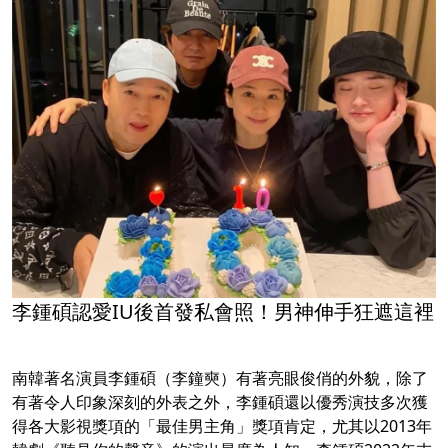
李鍾碩認愛IU後首發私會照！男神伸手狂遮這裡
南韓著名演員李鍾碩（李鐘奭）有著亮眼俊俏的外貌，除了
有著令人印象深刻的外表之外，李鍾碩還以優秀演技多次獲
得各大影視獎項的「最佳男主角」獎項肯定，尤其以2013年