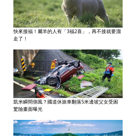
快來接福！屬羊的人有「3福2喜」，再不接就要溜
走了！
凱米瞬間側風？國道休旅車翻落5米邊坡父女受困
驚險畫面曝光