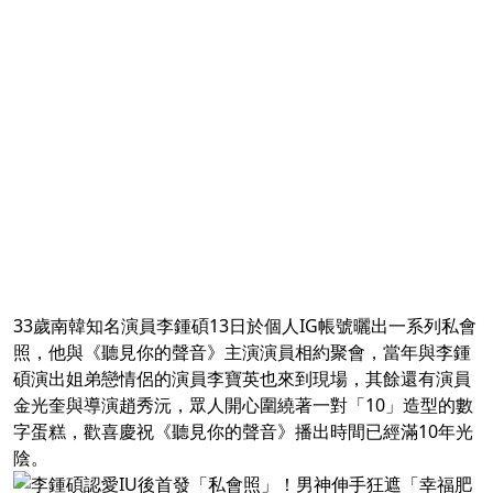
33歲南韓知名演員李鍾碩13日於個人IG帳號曬出一系列私會
照，他與《聽見你的聲音》主演演員相約聚會，當年與李鍾
碩演出姐弟戀情侶的演員李寶英也來到現場，其餘還有演員
金光奎與導演趙秀沅，眾人開心圍繞著一對「10」造型的數
字蛋糕，歡喜慶祝《聽見你的聲音》播出時間已經滿10年光
陰。