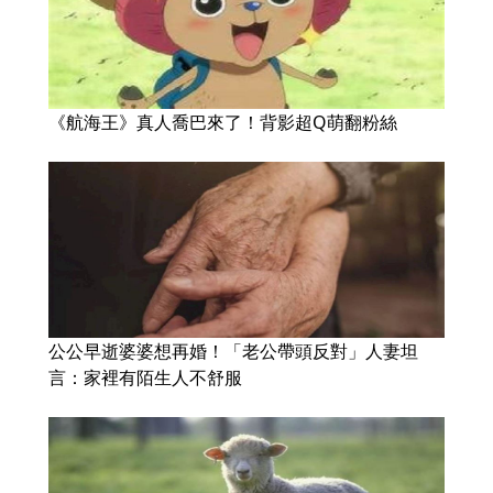
《航海王》真人喬巴來了！背影超Q萌翻粉絲
公公早逝婆婆想再婚！「老公帶頭反對」人妻坦
言：家裡有陌生人不舒服