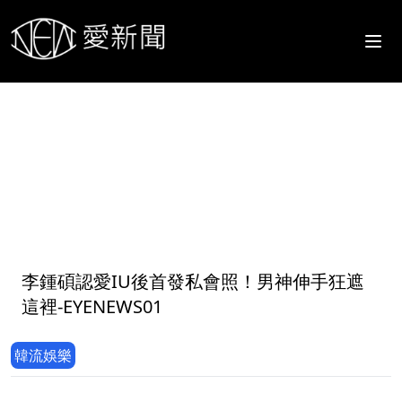
1
李鍾碩認愛IU後首發私會照！男神伸手狂遮
這裡-EYENEWS01
韓流娛樂