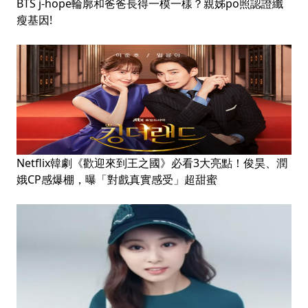
BTS j-hope輪廓和爸爸長得一模一樣？親姊po照認證纖
瘦基因!
Netflix韓劇《歡迎來到王之國》必看3大亮點！俊昊、潤
娥CP感爆棚，曝「對戲真實感受」超甜蜜