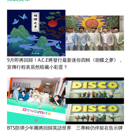
9月即將回歸！A.C.E將發行最新迷你四輯《胡蝶之夢》，
宣傳行程表居然暗藏小彩蛋？
BTS防彈少年團將回歸英語世界 三專輯仍停留在告示牌