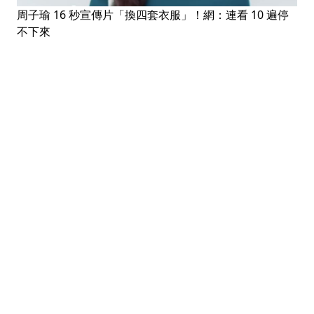
周子瑜 16 秒宣傳片「換四套衣服」！網：連看 10 遍停
不下來