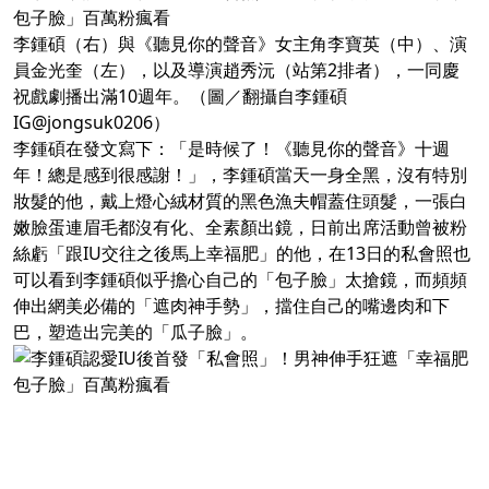
李鍾碩（右）與《聽見你的聲音》女主角李寶英（中）、演
員金光奎（左），以及導演趙秀沅（站第2排者），一同慶
祝戲劇播出滿10週年。（圖／翻攝自李鍾碩
IG@jongsuk0206）
李鍾碩在發文寫下：「是時候了！《聽見你的聲音》十週
年！總是感到很感謝！」，李鍾碩當天一身全黑，沒有特別
妝髮的他，戴上燈心絨材質的黑色漁夫帽蓋住頭髮，一張白
嫩臉蛋連眉毛都沒有化、全素顏出鏡，日前出席活動曾被粉
絲虧「跟IU交往之後馬上幸福肥」的他，在13日的私會照也
可以看到李鍾碩似乎擔心自己的「包子臉」太搶鏡，而頻頻
伸出網美必備的「遮肉神手勢」，擋住自己的嘴邊肉和下
巴，塑造出完美的「瓜子臉」。