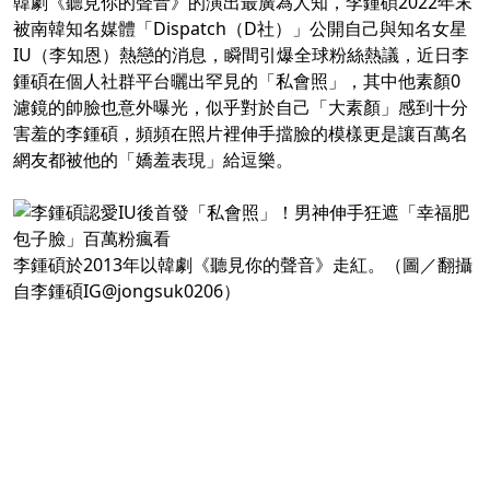
韓劇《聽見你的聲音》的演出最廣為人知，李鍾碩2022年末
被南韓知名媒體「Dispatch（D社）」公開自己與知名女星
IU（李知恩）熱戀的消息，瞬間引爆全球粉絲熱議，近日李
鍾碩在個人社群平台曬出罕見的「私會照」，其中他素顏0
濾鏡的帥臉也意外曝光，似乎對於自己「大素顏」感到十分
害羞的李鍾碩，頻頻在照片裡伸手擋臉的模樣更是讓百萬名
網友都被他的「嬌羞表現」給逗樂。
李鍾碩於2013年以韓劇《聽見你的聲音》走紅。（圖／翻攝
自李鍾碩IG@jongsuk0206）