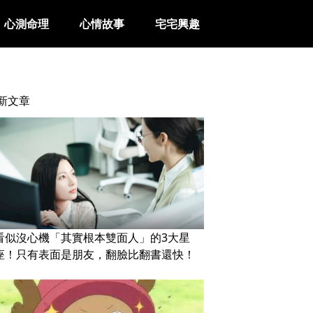
心測命理
心情故事
宅宅興趣
新文章
看似沒心機「其實根本雙面人」的3大星
座！只有表面是朋友，翻臉比翻書還快！