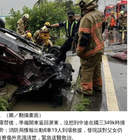
。（圖／翻攝畫面）
營後，準備開車返回屏東，沒想到中途在國三349k時撞
旁；消防局獲報出動8車19人到場救援，發現該對父女仍
有擦傷外意識清楚，緊急送醫救治。