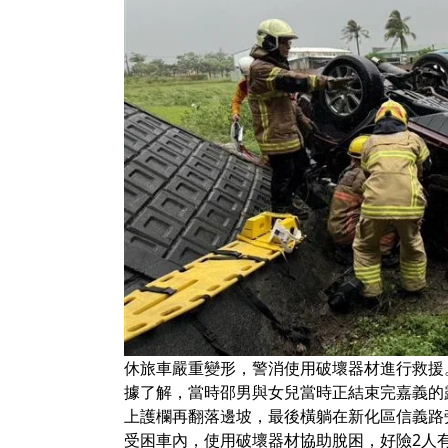
休旅車嚴重變形，警消使用破壞器材進行救援
據了解，當時邵男與女兒當時正結束完嘉義的露
上護欄再翻落邊坡，最後橫躺在新化區信義路
受困車內，使用破壞器材協助脫困，好險2人