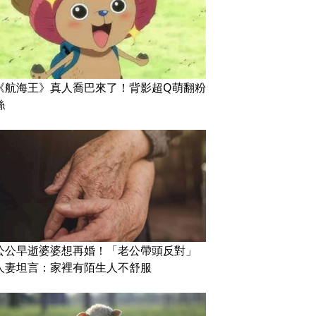
《航海王》真人喬巴來了！背影超Q萌翻粉
絲
公公早逝婆婆想再婚！「老公帶頭反對」
人妻坦言：家裡有陌生人不舒服