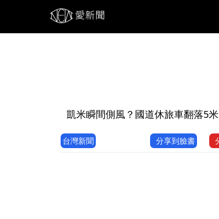
1
凱米瞬間側風？國道休旅車翻落5米邊坡
台灣新聞
分享到臉書