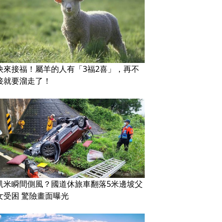
快來接福！屬羊的人有「3福2喜」，再不
接就要溜走了！
凱米瞬間側風？國道休旅車翻落5米邊坡父
女受困 驚險畫面曝光