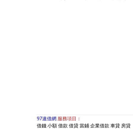
97速借網
服務項目：
借錢
小額
借款
借貸
當鋪
企業借款
車貸
房貸