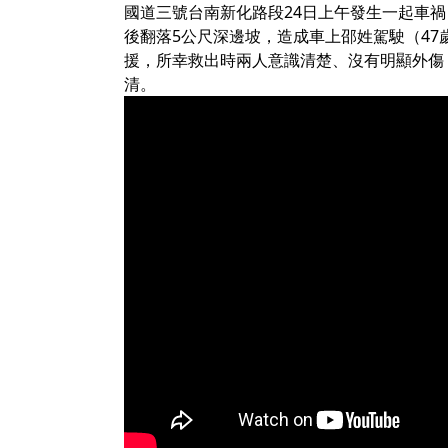
國道三號台南新化路段24日上午發生一起車禍
後翻落5公尺深邊坡，造成車上邵姓駕駛（47
援，所幸救出時兩人意識清楚、沒有明顯外傷
清。