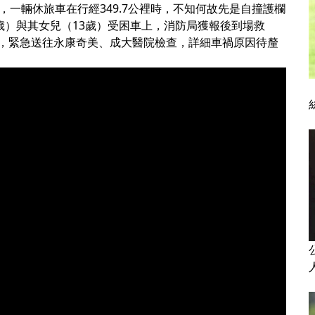
，一輛休旅車在行經349.7公裡時，不知何故先是自撞護欄
歲）與其女兒（13歲）受困車上，消防局獲報後到場救
，緊急送往永康奇美、成大醫院檢查，詳細車禍原因待釐