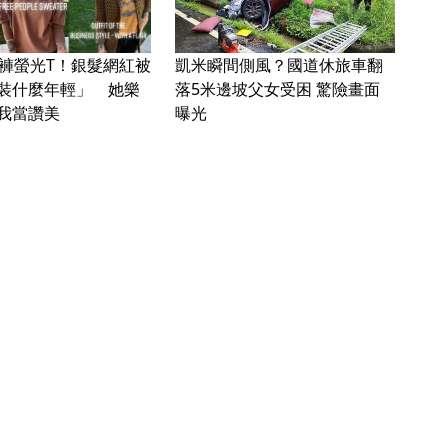
凱米瞬間側風？國道休旅車翻
破褲螢光T！銀髮網紅被
落5米邊坡父女受困 驚險畫面
裝什麼年輕」 她樂
曝光
我當讚美