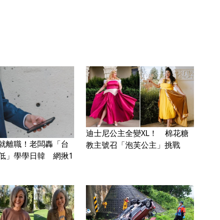
迪士尼公主全變XL！ 棉花糖
就離職！老闆轟「台
教主號召「泡芙公主」挑戰
低」學學日韓 網揪1