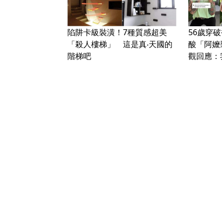
陷阱卡級裝潢！7種質感超美
56歲穿
「殺人樓梯」 這是真‧天國的
酸「阿嬤
階梯吧
觀回應：