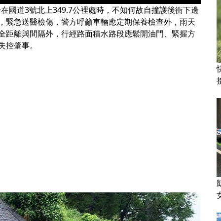
分在國道3號北上349.7公裡處時，不知何故自撞護後衝下邊
，緊急送醫檢傷，警方呼籲車輛應定期保養檢查外，雨天
全距離與間隔外，行經路面積水路段應鬆開油門、緊握方
失控肇事。