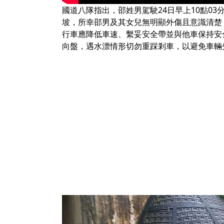
國道八隊指出，邵姓男駕駛24日早上10點03
坡，所幸邵男及其女兒無明顯外傷且意識清楚
行車應降低車速、繫妥安全帶並與他車保持安
向盤，遇水漂情形切勿重踩剎車，以避免車輛