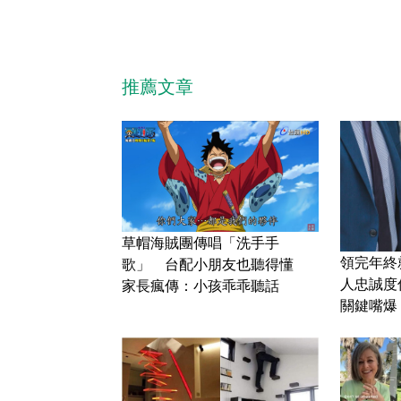
推薦文章
草帽海賊團傳唱「洗手手
領完年終
歌」 台配小朋友也聽得懂
人忠誠度
家長瘋傳：小孩乖乖聽話
關鍵嘴爆