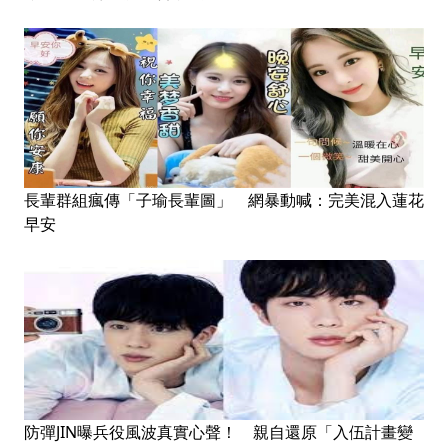
長輩群組瘋傳「子瑜長輩圖」 網暴動喊：完美混入蓮花
早安
防彈JIN曝兵役風波真實心聲！ 親自還原「入伍計畫變