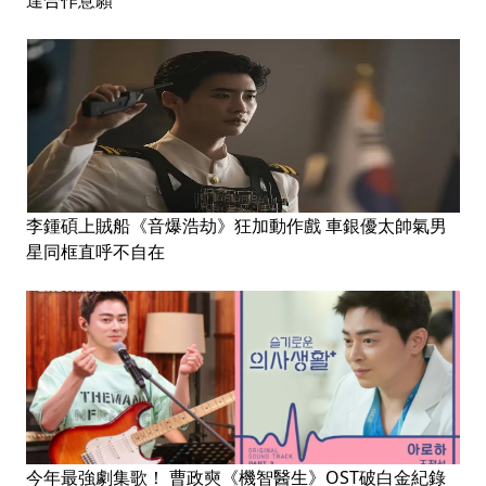
李鍾碩上賊船《音爆浩劫》狂加動作戲 車銀優太帥氣男
星同框直呼不自在
今年最強劇集歌！ 曹政奭《機智醫生》OST破白金紀錄