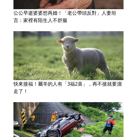
公公早逝婆婆想再婚！「老公帶頭反對」人妻坦
言：家裡有陌生人不舒服
快來接福！屬羊的人有「3福2喜」，再不接就要溜
走了！