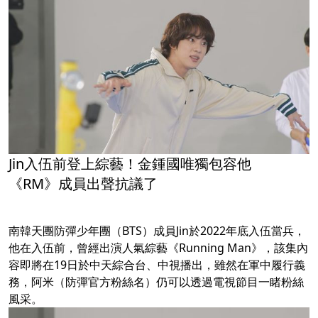
Jin入伍前登上綜藝！金鍾國唯獨包容他
《RM》成員出聲抗議了
南韓天團防彈少年團（BTS）成員Jin於2022年底入伍當兵，
他在入伍前，曾經出演人氣綜藝《Running Man》，該集內
容即將在19日於中天綜合台、中視播出，雖然在軍中履行義
務，阿米（防彈官方粉絲名）仍可以透過電視節目一睹粉絲
風采。