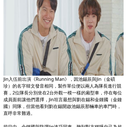
Jin入伍前出演《Running Man》，因池錫辰與Jin（金碩
珍）的名字韓文發音相同，製作單位便以兩人為隊長進行競
賽，2位隊長分別坐在2台外觀一模一樣的廂型車，停在每位
成員面前讓他們選擇，Jin坦言最想與劉在錫和金鍾國（金鐘
國）同隊，但當他看到劉在錫開啟池錫辰那輛車的車門時，
直呼非常難過。
節目中，金鍾國與防彈Jin湊巧同車，聽到對方稱呼自己為超