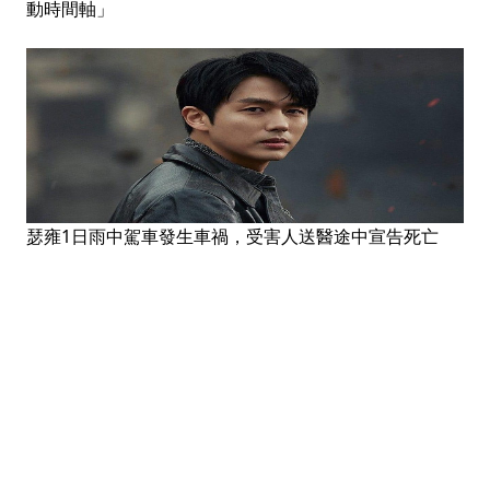
動時間軸」
瑟雍1日雨中駕車發生車禍，受害人送醫途中宣告死亡