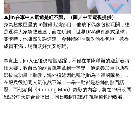
▲Jin在軍中人氣還是紅不讓。（圖／中天電視提供）
身為超級巨星的Jin難得出演節目，他放下偶像包袱玩開，總
是逗得大家笑聲連連，而在玩到「世界DNA條件網式足球」
關卡時，他雖然失誤連連，金鍾國卻唯獨對他很包容，惹得
成員不滿，場面既好笑又好玩。
事實上，Jin入伍後仍相當活躍，不僅在軍隊舉辦的迎新春特
技大賽，教自己的組員跳舞拿到一等獎，他還參加軍中助教
選拔成功當上助教，海外粉絲因此稱呼Jin為「韓國隊長」，
在服兵役期間人氣依然不減，一舉一動都是粉絲的熱門話
題。而他參與《Running Man》錄影的內容，將在19日晚間
6點於中天綜合台播出，同日晚間10點中視頻道也能收看。