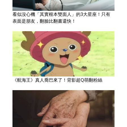
看似沒心機「其實根本雙面人」的3大星座！只有
表面是朋友，翻臉比翻書還快！
《航海王》真人喬巴來了！背影超Q萌翻粉絲