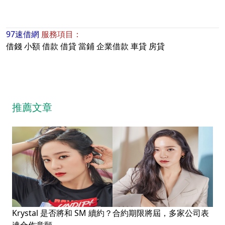
97速借網
服務項目：
借錢
小額
借款
借貸
當鋪
企業借款
車貸
房貸
推薦文章
Krystal 是否將和 SM 續約？合約期限將屆，多家公司表
達合作意願