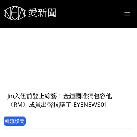
1
Jin入伍前登上綜藝！金鍾國唯獨包容他
《RM》成員出聲抗議了-EYENEWS01
韓流娛樂