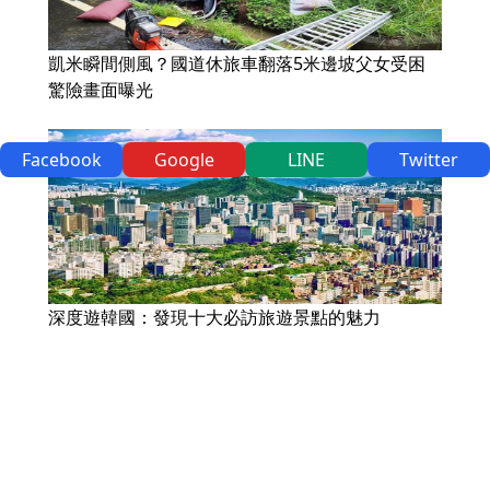
凱米瞬間側風？國道休旅車翻落5米邊坡父女受困
驚險畫面曝光
Facebook
Google
LINE
Twitter
深度遊韓國：發現十大必訪旅遊景點的魅力