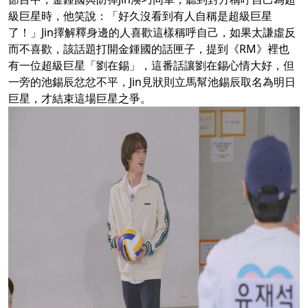
級巨星時，他笑說：「好久沒看到有人自稱是超級巨星
了！」Jin擇解釋身邊的人喜歡這樣稱呼自己，如果太謙虛反
而不喜歡，該話題打開金鍾國的話匣子，提到《RM》裡也
有一位超級巨星「劉在錫」，這番話讓劉在錫心情大好，但
一旁的池錫辰忿忿不平，Jin見狀則立馬幫池錫辰取名為明日
巨星，才結束這場巨星之爭。