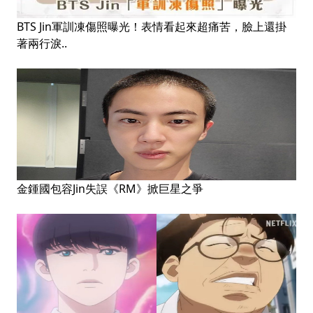
BTS Jin軍訓凍傷照曝光！表情看起來超痛苦，臉上還掛
著兩行淚..
金鍾國包容Jin失誤《RM》掀巨星之爭