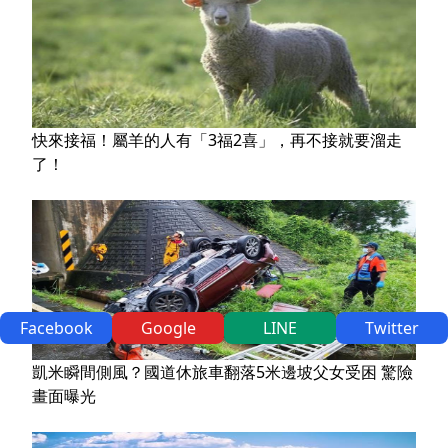
快來接福！屬羊的人有「3福2喜」，再不接就要溜走
了！
Facebook
Google
LINE
Twitter
凱米瞬間側風？國道休旅車翻落5米邊坡父女受困 驚險
畫面曝光