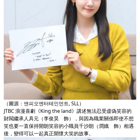
（圖源：앤피오엔터테인먼트, SLL）
JTBC 浪漫喜劇《King the land》講述無法忍受虛偽笑容的
財閥繼承人具元（李俊昊 飾），與因為職業關係即使不想
笑也要一直保持開朗笑容的小職員千沙朗（潤娥 飾）相遇
後，變得可以一起真正開懷大笑的故事。