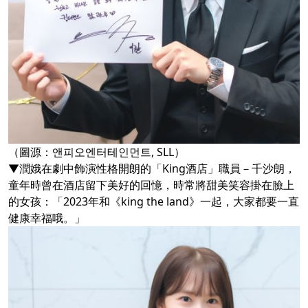
（圖源：앤피오엔터테인먼트, SLL）
▼潤娥在劇中飾演性格開朗的「King酒店」職員－千沙朗，
童年時曾在酒店留下美好的回憶，時常將甜美笑容掛在臉上
的女孩：「2023年和《king the land》一起，大家都要一直
健康幸福哦。」