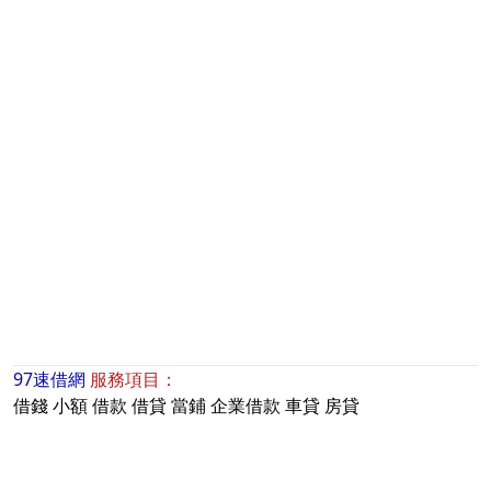
97速借網
服務項目：
借錢
小額
借款
借貸
當鋪
企業借款
車貸
房貸