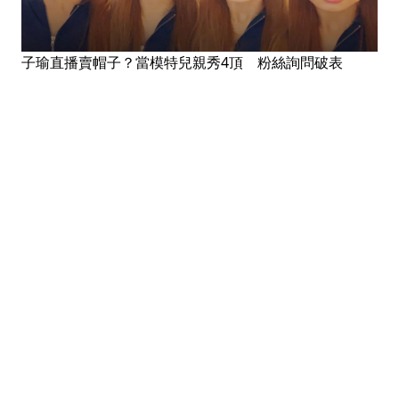
子瑜直播賣帽子？當模特兒親秀4頂 粉絲詢問破表