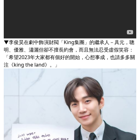
▼李俊昊在劇中飾演財閥「King集團」的繼承人－具元，聰
明、優雅、瀟灑但卻不擅長約會，而且無法忍受虛假笑容：
「希望2023年大家都有個好的開始，心想事成，也請多多關
注《king the land》。」