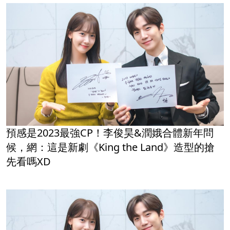
預感是2023最強CP！李俊昊&潤娥合體新年問
候，網：這是新劇《King the Land》造型的搶
先看嗎XD