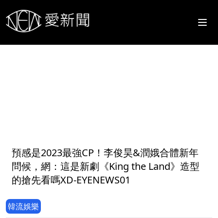
1
預感是2023最強CP！李俊昊&潤娥合體新年
問候，網：這是新劇《King the Land》造型
的搶先看嗎XD-EYENEWS01
韓流娛樂