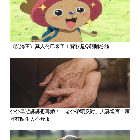
《航海王》真人喬巴來了！背影超Q萌翻粉絲
公公早逝婆婆想再婚！「老公帶頭反對」人妻坦言：家
裡有陌生人不舒服