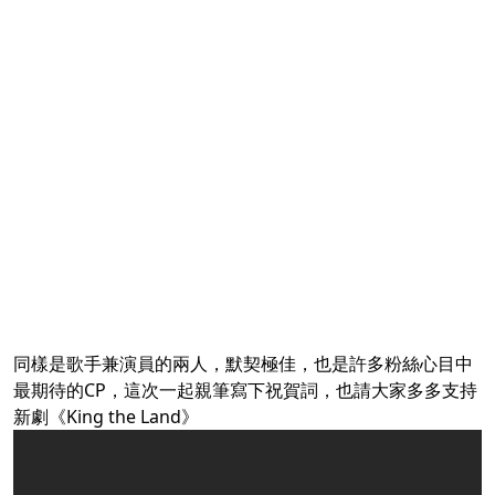
同樣是歌手兼演員的兩人，默契極佳，也是許多粉絲心目中
最期待的CP，這次一起親筆寫下祝賀詞，也請大家多多支持
新劇《King the Land》