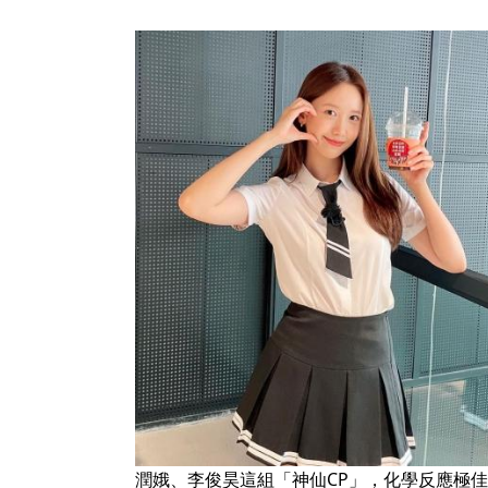
潤娥、李俊昊這組「神仙CP」，化學反應極