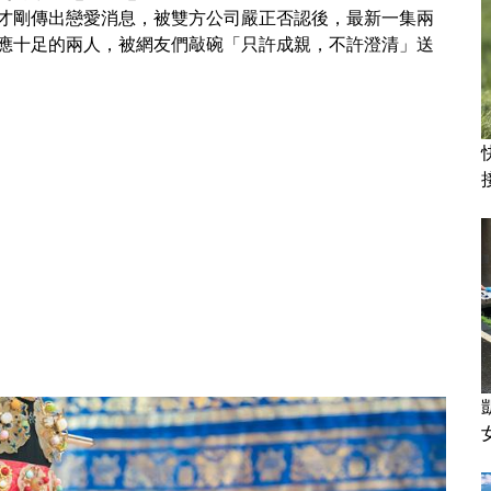
才剛傳出戀愛消息，被雙方公司嚴正否認後，最新一集兩
應十足的兩人，被網友們敲碗「只許成親，不許澄清」送