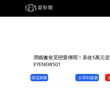
1
潤娥撇俊昊戀愛傳聞！喜收5萬元逆
EYENEWS01
韓流娛樂
分享到臉書