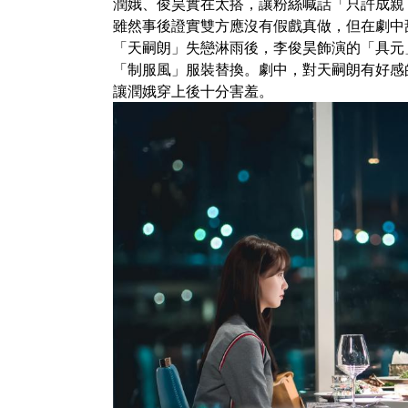
潤娥、俊昊實在太搭，讓粉絲喊話「只許成親
雖然事後證實雙方應沒有假戲真做，但在劇中
「天嗣朗」失戀淋雨後，李俊昊飾演的「具元
「制服風」服裝替換。劇中，對天嗣朗有好感
讓潤娥穿上後十分害羞。