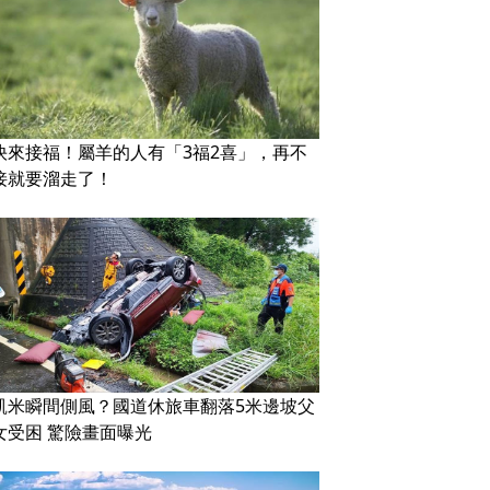
快來接福！屬羊的人有「3福2喜」，再不
接就要溜走了！
凱米瞬間側風？國道休旅車翻落5米邊坡父
女受困 驚險畫面曝光