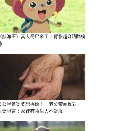
《航海王》真人喬巴來了！背影超Q萌翻粉
絲
公公早逝婆婆想再婚！「老公帶頭反對」
人妻坦言：家裡有陌生人不舒服