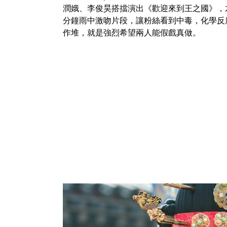
潤娥、李俊昊搭擋演出《歡迎來到王之國》，
分鐘雨中激吻片段，讓粉絲看到中毒，化學反
作堆，就是強烈希望兩人能假戲真做。