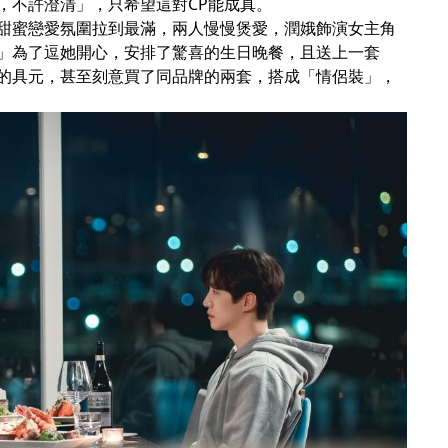
，不許澄清」，只希望這對CP能成真。
甜蜜戀愛氛圍拉到最滿，兩人慢慢煲愛，潤娥飾演女主角
」為了逗她開心，安排了驚喜的生日晚餐，且送上一套
的具元，甚至刻意買了同品牌的兩套，搭成「情侶裝」，