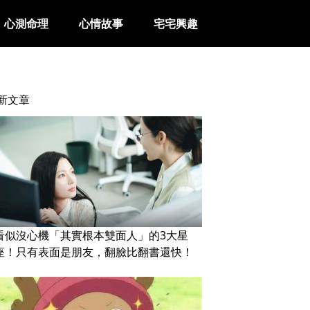
心測命理
心情故事
宅宅興趣
新文章
看似沒心機「其實根本雙面人」的3大星
座！只有表面是朋友，翻臉比翻書還快！