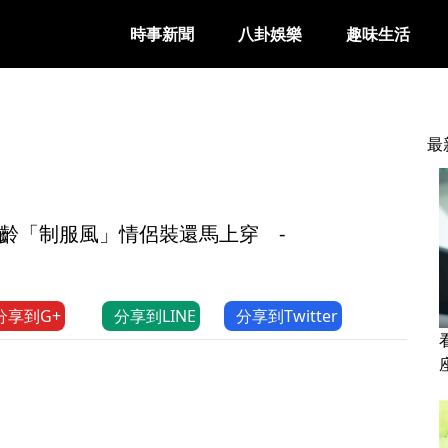
時事新聞
八卦娛樂
趣味生活
最
齡「制服風」情侶裝還馬上穿 -
分享到G+
分享到LINE
分享到Twitter