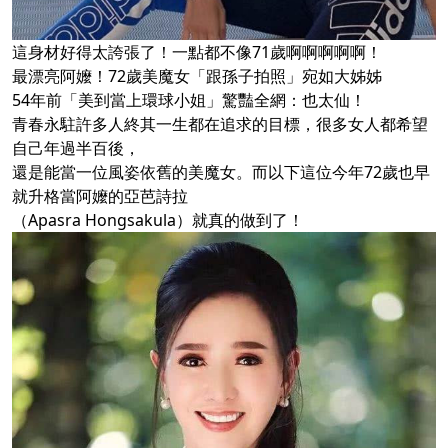
這身材好得太誇張了！一點都不像71歲啊啊啊啊啊！
最漂亮阿嬤！72歲美魔女「跟孫子拍照」宛如大姊姊
54年前「美到當上環球小姐」驚豔全網：也太仙！
青春永駐許多人終其一生都在追求的目標，很多女人都希望
自己年過半百後，
還是能當一位風姿依舊的美魔女。而以下這位今年72歲也早
就升格當阿嬤的亞芭詩拉
（Apasra Hongsakula）就真的做到了！