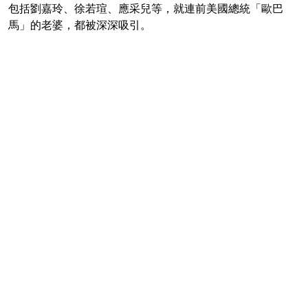
包括劉嘉玲、徐若瑄、應采兒等，就連前美國總統「歐巴
馬」的老婆，都被深深吸引。