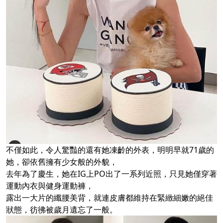
不僅如此，令人驚豔的還有她凍齡的外表，明明早就71歲的
她，卻依舊擁有少女般的外貌，
去年為了慶生，她在IG上PO出了一系列近照，只見她僅穿著
運動內衣與健身運動褲，
露出一大片的纖腰美背，就連皮膚都維持在緊緻細嫩的絕佳
狀態，彷彿被歲月遺忘了一般。