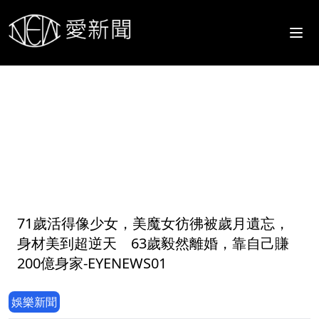
1
71歲活得像少女，美魔女彷彿被歲月遺忘，
身材美到超逆天 63歲毅然離婚，靠自己賺
200億身家-EYENEWS01
娛樂新聞