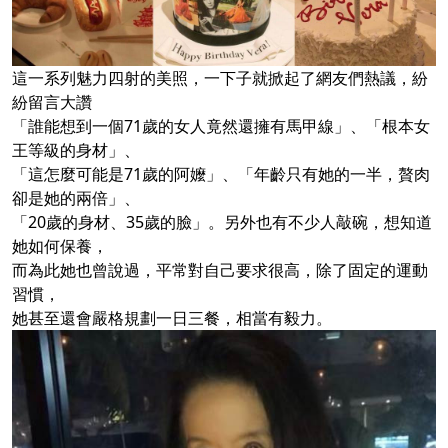
這一系列魅力四射的美照，一下子就掀起了網友們熱議，紛
紛留言大讚
「誰能想到一個71歲的女人竟然還擁有馬甲線」、「根本女
王等級的身材」、
「這怎麼可能是71歲的阿嬤」、「年齡只有她的一半，贅肉
卻是她的兩倍」、
「20歲的身材、35歲的臉」。另外也有不少人敲碗，想知道
她如何保養，
而為此她也曾說過，平常對自己要求很高，除了固定的運動
習慣，
她甚至還會嚴格規劃一日三餐，相當有毅力。