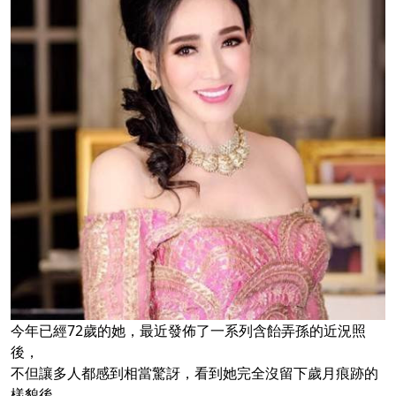
今年已經72歲的她，最近發佈了一系列含飴弄孫的近況照
後，
不但讓多人都感到相當驚訝，看到她完全沒留下歲月痕跡的
樣貌後，