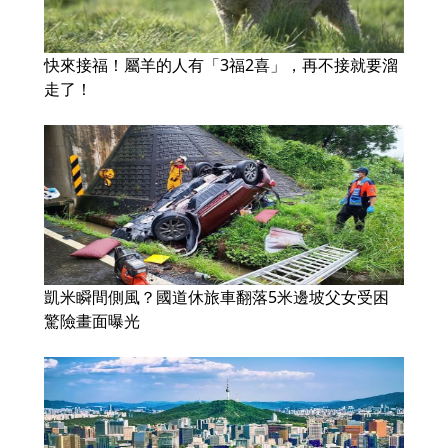
快來接福！屬羊的人有「3福2喜」，再不接就要溜
走了！
凱米瞬間側風？國道休旅車翻落5米邊坡父女受困
驚險畫面曝光