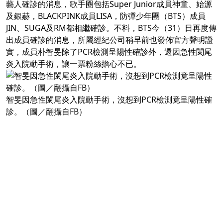
藝人確診的消息，歌手圈包括Super Junior成員神童、始源
及銀赫，BLACKPINK成員LISA，防彈少年團（BTS）成員
JIN、SUGA及RM都相繼確診。不料，BTS今（31）日再度傳
出成員確診的消息，所屬經紀公司稍早前也發佈官方聲明證
實，成員朴智旻除了PCR檢測呈陽性確診外，還因急性闌尾
炎入院動手術，讓一票粉絲擔心不已。
智旻因急性闌尾炎入院動手術，沒想到PCR檢測竟呈陽性確
診。（圖／翻攝自FB）