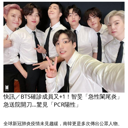
快訊／BTS確診成員又+1！智旻「急性闌尾炎」
急送院開刀…驚見「PCR陽性」
全球新冠肺炎疫情未見趨緩，南韓更是多次傳出公眾人物、