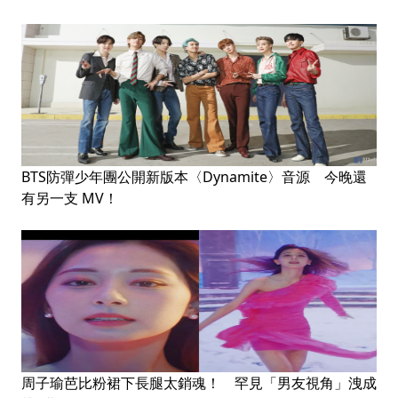
BTS防彈少年團公開新版本〈Dynamite〉音源 今晚還
有另一支 MV！
周子瑜芭比粉裙下長腿太銷魂！ 罕見「男友視角」洩成