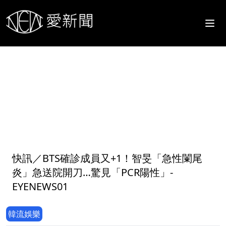
1
快訊／BTS確診成員又+1！智旻「急性闌尾
炎」急送院開刀…驚見「PCR陽性」-
EYENEWS01
韓流娛樂