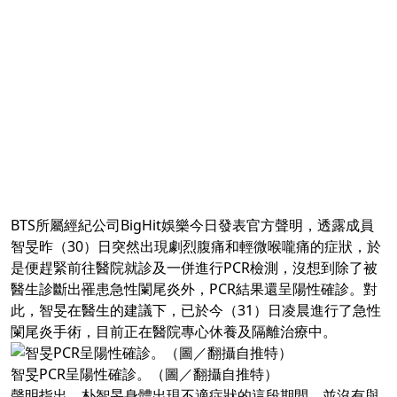
BTS所屬經紀公司BigHit娛樂今日發表官方聲明，透露成員
智旻昨（30）日突然出現劇烈腹痛和輕微喉嚨痛的症狀，於
是便趕緊前往醫院就診及一併進行PCR檢測，沒想到除了被
醫生診斷出罹患急性闌尾炎外，PCR結果還呈陽性確診。對
此，智旻在醫生的建議下，已於今（31）日凌晨進行了急性
闌尾炎手術，目前正在醫院專心休養及隔離治療中。
智旻PCR呈陽性確診。（圖／翻攝自推特）
聲明指出，朴智旻身體出現不適症狀的這段期間，並沒有與