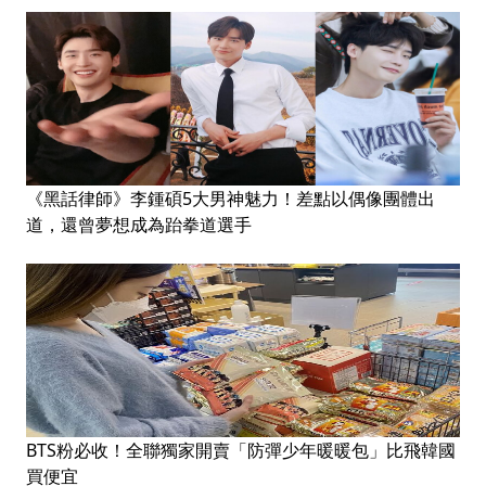
《黑話律師》李鍾碩5大男神魅力！差點以偶像團體出
道，還曾夢想成為跆拳道選手
BTS粉必收！全聯獨家開賣「防彈少年暖暖包」比飛韓國
買便宜