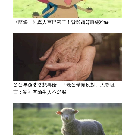
《航海王》真人喬巴來了！背影超Q萌翻粉絲
公公早逝婆婆想再婚！「老公帶頭反對」人妻坦
言：家裡有陌生人不舒服