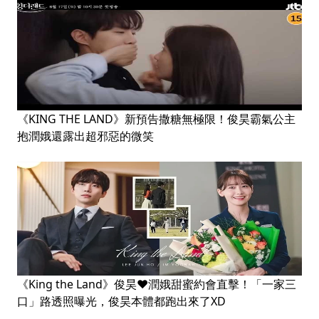
《KING THE LAND》新預告撒糖無極限！俊昊霸氣公主
抱潤娥還露出超邪惡的微笑
《King the Land》俊昊♥潤娥甜蜜約會直擊！「一家三
口」路透照曝光，俊昊本體都跑出來了XD