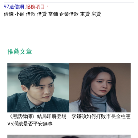
97速借網
服務項目：
借錢
小額
借款
借貸
當鋪
企業借款
車貸
房貸
推薦文章
《黑話律師》結局即將登場！李鍾碩如何打敗市長金柱憲
VS潤娥是否平安無事