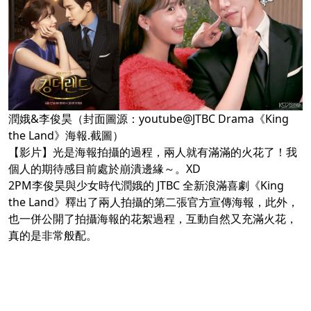
潤娥&李俊昊（封面圖源：youtube@JTBC Drama《King
the Land》海報.截圖）
【影片】光是海報拍攝的過程，兩人就有滿滿的火花了！我
個人的期待感目前處於崩潰邊緣～。XD
2PM李俊昊與少女時代潤娥的 JTBC 全新浪滿喜劇《King
the Land》釋出了兩人拍攝的第二張官方宣傳海報，此外，
也一併公開了拍攝海報的花絮過程，互動自然又充滿火花，
真的是非常般配。