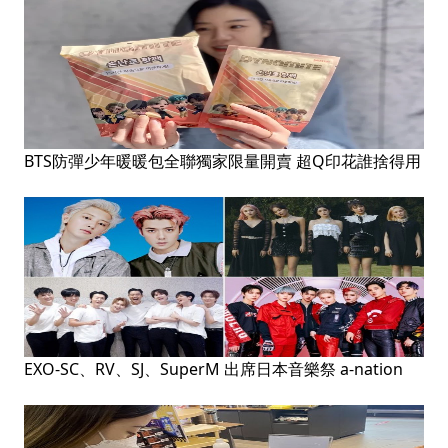
BTS防彈少年暖暖包全聯獨家限量開賣 超Q印花誰捨得用
EXO-SC、RV、SJ、SuperM 出席日本音樂祭 a-nation