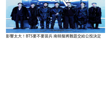
影響太大！BTS要不要當兵 南韓擬將難題交給公投決定