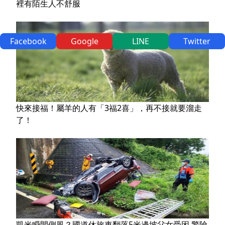
裡有陌生人不舒服
Facebook
Google
LINE
Twitter
快來接福！屬羊的人有「3福2喜」，再不接就要溜走
了！
凱米瞬間側風？國道休旅車翻落5米邊坡父女受困 驚險