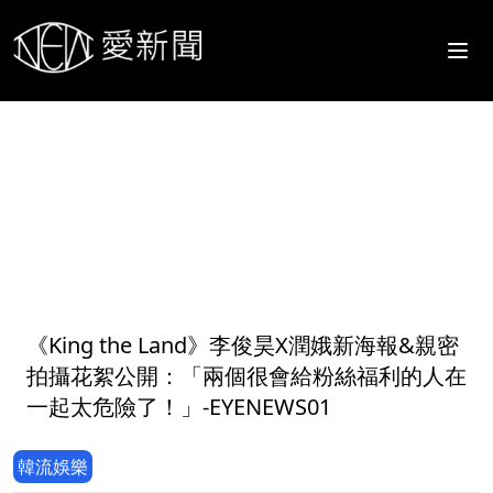
1
《King the Land》李俊昊X潤娥新海報&親密
拍攝花絮公開：「兩個很會給粉絲福利的人在
一起太危險了！」-EYENEWS01
韓流娛樂