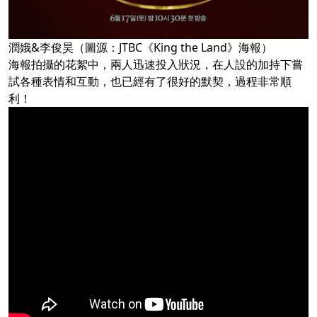
潤娥&李俊昊（圖源：JTBC《King the Land》海報）
海報拍攝的花絮中，兩人迅速投入狀況，在人設的加持下嘗
試各種表情和互動，也已經有了很好的默契，過程非常順
利！