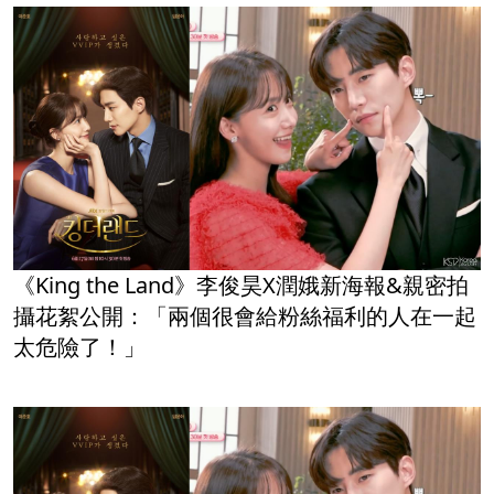
《King the Land》李俊昊X潤娥新海報&親密拍
攝花絮公開：「兩個很會給粉絲福利的人在一起
太危險了！」