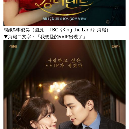
潤娥&李俊昊（圖源：JTBC《King the Land》海報）
▼海報二文字：「我想愛的VVIP出現了」