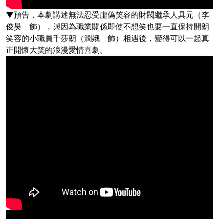
▼預告，本劇講述無法忍受虛偽笑容的財閥繼承人具元（李
俊昊 飾），與因為職業關係即使不想笑也要一直保持開朗
笑容的小職員千莎朗（潤娥 飾）相遇後，變得可以一起真
正開懷大笑的浪漫愛情喜劇。