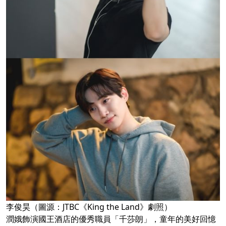
李俊昊（圖源：JTBC《King the Land》劇照）
潤娥飾演國王酒店的優秀職員「千莎朗」，童年的美好回憶