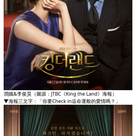
潤娥&李俊昊（圖源：JTBC《King the Land》海報）
▼海報三文字：「你要Check in這命運般的愛情嗎？」