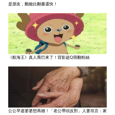
是朋友，翻臉比翻書還快！
《航海王》真人喬巴來了！背影超Q萌翻粉絲
公公早逝婆婆想再婚！「老公帶頭反對」人妻坦言：家