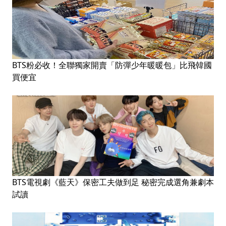
BTS粉必收！全聯獨家開賣「防彈少年暖暖包」比飛韓國
買便宜
BTS電視劇《藍天》保密工夫做到足 秘密完成選角兼劇本
試讀