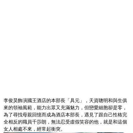
李俊昊飾演國王酒店的本部長「具元」，天資聰明和與生俱
來的領袖風範，能力出眾又充滿魅力，但戀愛細胞卻是零，
為了尋找母親回憶而成為酒店本部長，遇見了跟自己性格完
全相反的職員千莎朗，無法忍受虛假笑容的他，就是和這個
女人相處不來，經常起衝突。