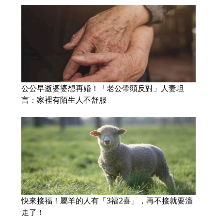
公公早逝婆婆想再婚！「老公帶頭反對」人妻坦
言：家裡有陌生人不舒服
快來接福！屬羊的人有「3福2喜」，再不接就要溜
走了！