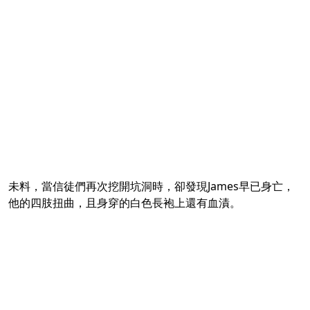
未料，當信徒們再次挖開坑洞時，卻發現James早已身亡，
他的四肢扭曲，且身穿的白色長袍上還有血漬。