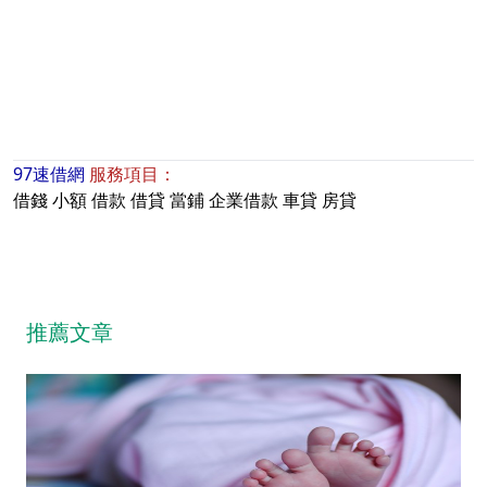
97速借網
服務項目：
借錢
小額
借款
借貸
當鋪
企業借款
車貸
房貸
推薦文章