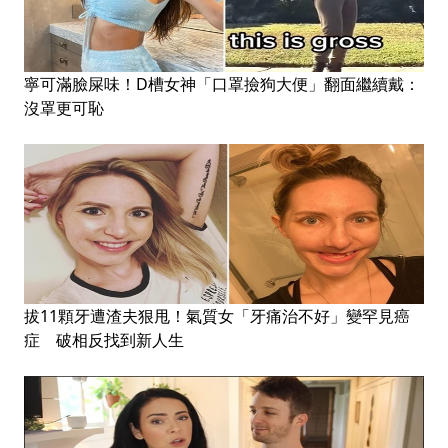
寧可滿臉屎味！D槽女神「口罩撿狗大便」翻面繼續戴：
沒罩更可恥
拔11顆牙遭渣夫狠甩！氣質女「牙痛治不好」變罕見癌
症 破相反找到新人生