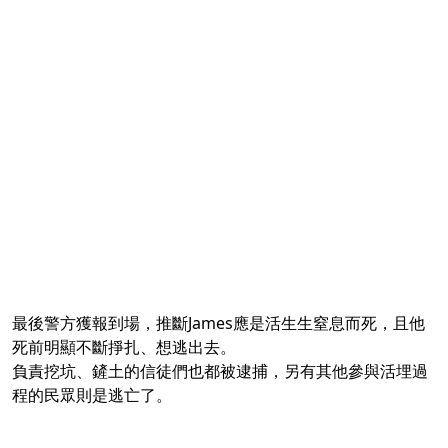
最後警方獲報到場，推斷James應是活生生窒息而死，且他
死前明顯不斷掙扎、想逃出去。
負責挖坑、鏟土的信徒們也都被逮捕，另有其他參與活埋過
程的民眾則是逃亡了。