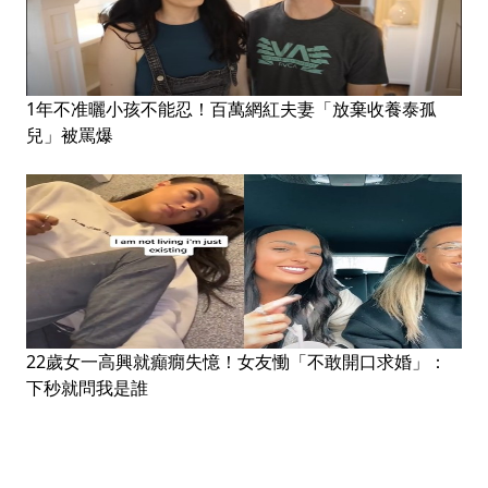
1年不准曬小孩不能忍！百萬網紅夫妻「放棄收養泰孤
兒」被罵爆
22歲女一高興就癲癇失憶！女友慟「不敢開口求婚」：
下秒就問我是誰