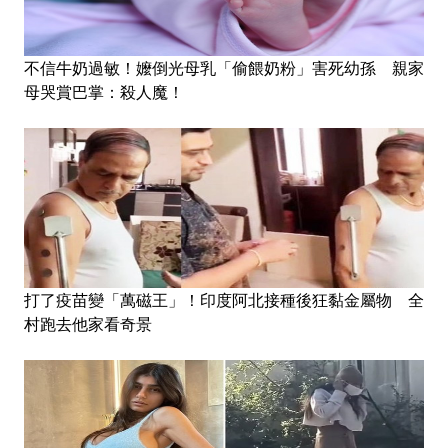
不信牛奶過敏！嬤倒光母乳「偷餵奶粉」害死幼孫 親家
母哭賞巴掌：殺人魔！
打了疫苗變「萬磁王」！印度阿北接種後狂黏金屬物 全
村跑去他家看奇景