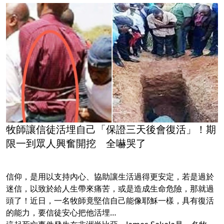
牧師讓信徒活埋自己「保證三天後會復活」！期
限一到眾人興奮開挖 全嚇哭了
信仰，是用以支持內心、協助讓生活過得更安定，若是過於
迷信，以致於給人生帶來痛苦，或是造成生命危險，那就過
頭了！近日，一名牧師竟堅信自己能像耶穌一樣，具有復活
的能力，要信徒安心把他活埋…