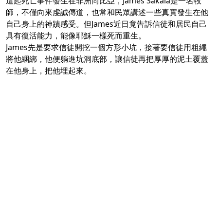
這起死亡事件發生在非洲尚比亞，James Sakala是一名牧
師，不僅向來虔誠傳道，也常和民眾講述一些真實發生在他
自己身上的神蹟感受。但James近日竟告訴信徒和居民自己
具有復活能力，能像耶穌一樣死而重生。
James先是要求信徒開挖一個方形小坑，接著要信徒用粗繩
將他綑綁，他便躺進坑洞底部，讓信徒再把厚厚的泥土覆蓋
在他身上，把他埋起來。