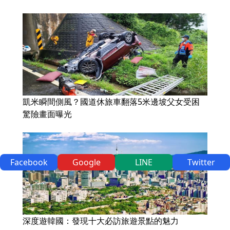
凱米瞬間側風？國道休旅車翻落5米邊坡父女受困
驚險畫面曝光
Facebook
Google
LINE
Twitter
深度遊韓國：發現十大必訪旅遊景點的魅力