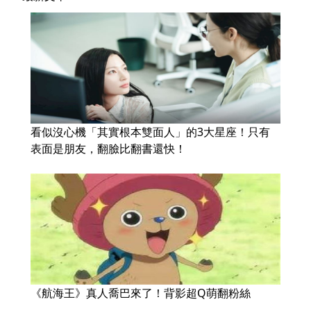
看似沒心機「其實根本雙面人」的3大星座！只有
表面是朋友，翻臉比翻書還快！
《航海王》真人喬巴來了！背影超Q萌翻粉絲