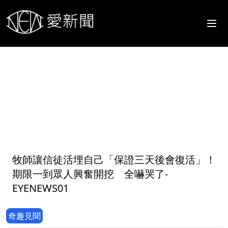
1
牧師讓信徒活埋自己「保證三天後會復活」！
期限一到眾人興奮開挖 全嚇哭了-
EYENEWS01
奇趣見聞