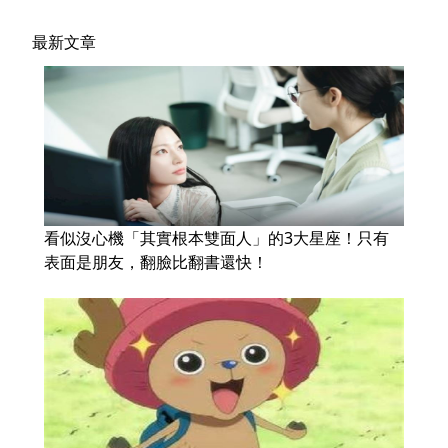
最新文章
看似沒心機「其實根本雙面人」的3大星座！只有
表面是朋友，翻臉比翻書還快！