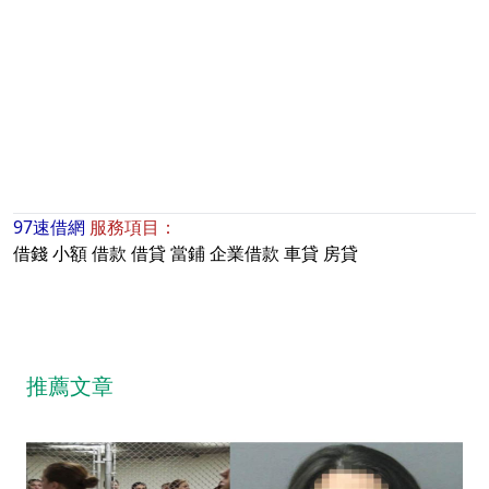
97速借網
服務項目：
借錢
小額
借款
借貸
當鋪
企業借款
車貸
房貸
推薦文章