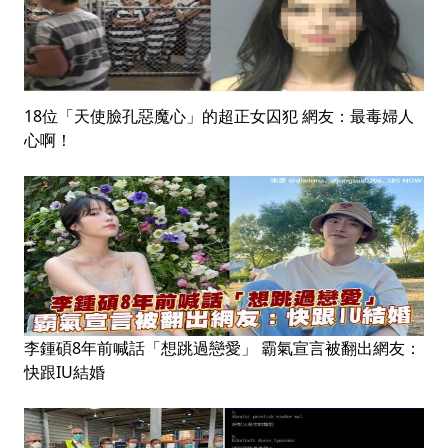
18位「天使臉孔惡魔心」的超正女囚犯 網友：最毒婦人
心啊！
李鍾碩8年前喊話「想跳過戀愛」 霸氣宣言被翻出網友：
快跟IU結婚