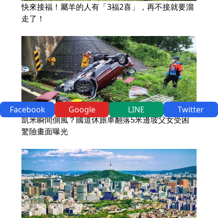
快來接福！屬羊的人有「3福2喜」，再不接就要溜
走了！
Facebook
Google
LINE
Twitter
凱米瞬間側風？國道休旅車翻落5米邊坡父女受困
驚險畫面曝光