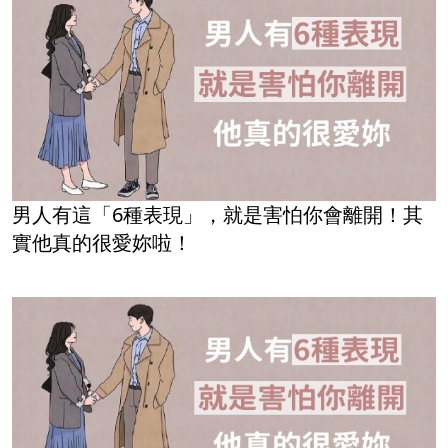
男人有這「6種表現」，就是害怕你會離開！其
實他真的很愛妳啦！