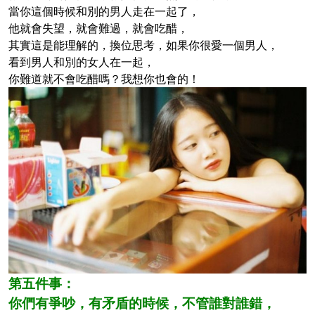
當你這個時候和別的男人走在一起了，
他就會失望，就會難過，就會吃醋，
其實這是能理解的，換位思考，如果你很愛一個男人，
看到男人和別的女人在一起，
你難道就不會吃醋嗎？我想你也會的！
第五件事：
你們有爭吵，有矛盾的時候，不管誰對誰錯，