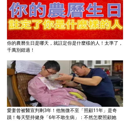
你的農曆生日是哪天，就註定你是什麼樣的人！太準了，
千萬別錯過！
愛妻曾被醫宣判剩3年！他無微不至「照顧11年」是奇
蹟！每天堅持健身「6年不敢生病」：不然怎麼照顧她