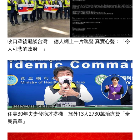
收口罩後避談台灣！ 德人網上一片罵聲 真實心聲：「令
人可悲的政府！」
住美30年夫妻發病才搭機 旅外13人2730萬治療費「全
民買單」