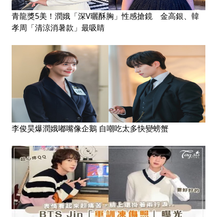
青龍獎5美！潤娥「深V曬酥胸」性感搶鏡 金高銀、韓
孝周「清涼消暑款」最吸睛
李俊昊爆潤娥嘟嘴像企鵝 自嘲吃太多快變螃蟹