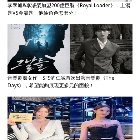
李宰旭&李濬榮加盟200億巨製《Royal Loader》：土湯
匙VS金湯匙，他倆角色怎麼分！
音樂劇處女作！SF9的仁誠首次出演音樂劇《The
Days》，希望能夠展現更多元的面貌！