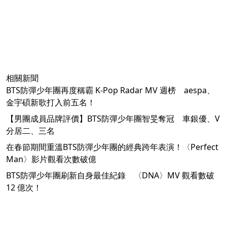
相關新聞
BTS防彈少年團再度稱霸 K-Pop Radar MV 週榜 aespa、
金宇碩新歌打入前五名！
【男團成員品牌評價】BTS防彈少年團智旻奪冠 車銀優、V
分居二、三名
在春節期間重溫BTS防彈少年團的經典跨年表演！〈Perfect
Man〉影片觀看次數破億
BTS防彈少年團刷新自身最佳紀錄 〈DNA〉MV 觀看數破
12 億次！