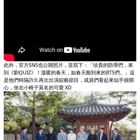
此外，官方SNS也公開照片，並寫下：「珍貴的防彈們，來
到《劉QUIZ》！溫暖的春天，如春天般到來的BTS們。」這
是他們時隔許久再次出演綜藝節目，成員們看起來似乎很開
心，坐在小椅子莫名的可愛 XD