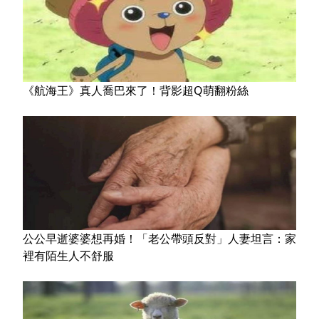
《航海王》真人喬巴來了！背影超Q萌翻粉絲
公公早逝婆婆想再婚！「老公帶頭反對」人妻坦言：家
裡有陌生人不舒服