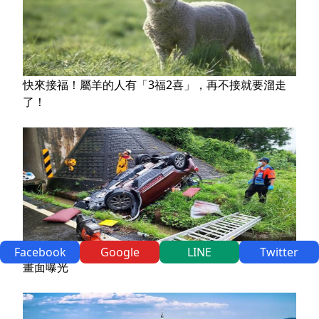
快來接福！屬羊的人有「3福2喜」，再不接就要溜走
了！
凱米瞬間側風？國道休旅車翻落5米邊坡父女受困 驚險
Facebook
Google
LINE
Twitter
畫面曝光