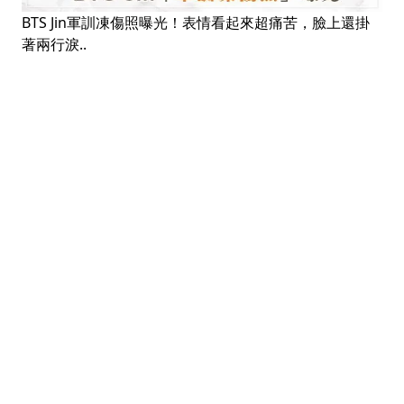
BTS Jin軍訓凍傷照曝光！表情看起來超痛苦，臉上還掛
著兩行淚..