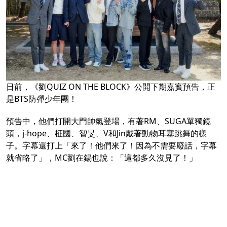
日前，《劉QUIZ ON THE BLOCK》公開下期嘉賓預告，正
是BTS防彈少年團！
預告中，他們打開大門帥氣登場，有著RM、SUGA單獨鏡
頭，j-hope、柾國、智旻、V和Jin戴著動物耳塞跳舞的樣
子。字幕還打上「來了！他們來了！因為不需要廢話，字幕
就省略了」，MC劉在錫也說：「這都多久沒見了！」