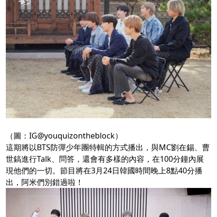
（圖：IG@youquizontheblock）
這期將以BTS防彈少年團特輯的方式播出，與MC劉在錫、曹
世鎬進行Talk、問答，還會有多樣的內容，在100分鐘內展
現他們的一切。節目將在3月24日韓國時間晚上8點40分播
出，阿米們別錯過啦！