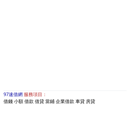
97速借網
服務項目：
借錢
小額
借款
借貸
當鋪
企業借款
車貸
房貸