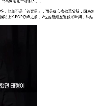
「成為像爸爸一樣的人」。
老爸，他並不是「爸寶男」，而是從心底敬重父親，因為無
團站上K-POP巔峰之前，V也曾經經歷過低潮時期，糾結