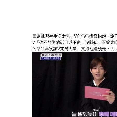
因為練習生生活太累，V向爸爸撒嬌抱怨，說
V「你不想做的話可以不做，沒關係，不管走
的話語再次讓V充滿力量，支持他繼續走下去，