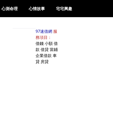
心測命理
心情故事
宅宅興趣
97速借網
服
務項目：
借錢
小額
借
款
借貸
當鋪
企業借款
車
貸
房貸