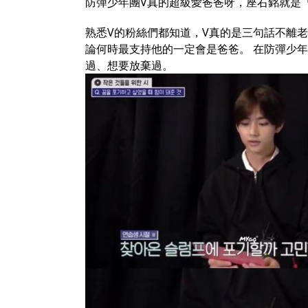
防彈少年團V真的超級愛爸爸呀，座右銘就是
熟悉V的粉絲們都知道，V真的是三句話不離
論何時最支持他的一定會是爸爸。 在防彈少年
過、想要放棄過。