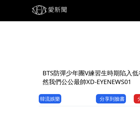
1
BTS防彈少年團V練習生時期陷入
然我們公公最帥XD-EYENEWS01
韓流娛樂
分享到臉書