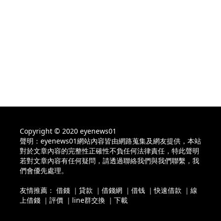
Copyright © 2020 eyenews01
聲明：eyenews01網站內容皆由網路蒐集及網友提供，本站
對於文章內容的完整性正確性不負任何法律責任，特此聲明
若對文章內容有任何疑問，請透過聯絡我們與我們聯繫，我
們會優先處理。
友情推薦：
借錢
｜
貸款
｜
借錢網
｜
借钱
｜
快速借款
｜
線
上借錢
｜
評價
｜
line群交換
｜
下載