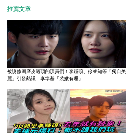
推薦文章
被說修圖磨皮過頭的演員們！李鍾碩、徐睿知等「獨自美
麗」引發熱議，李準基「裝嫩有理」