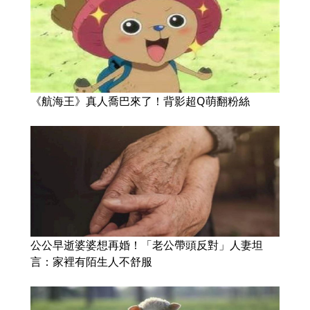
《航海王》真人喬巴來了！背影超Q萌翻粉絲
公公早逝婆婆想再婚！「老公帶頭反對」人妻坦
言：家裡有陌生人不舒服