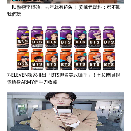
「IU熱戀李鍾碩」去年就有跡象！ 姜棟元爆料：都不跟
我們玩
7-ELEVEN獨家推出「BTS聯名美式咖啡」！七位團員視
覺瓶身ARMY們手刀收藏