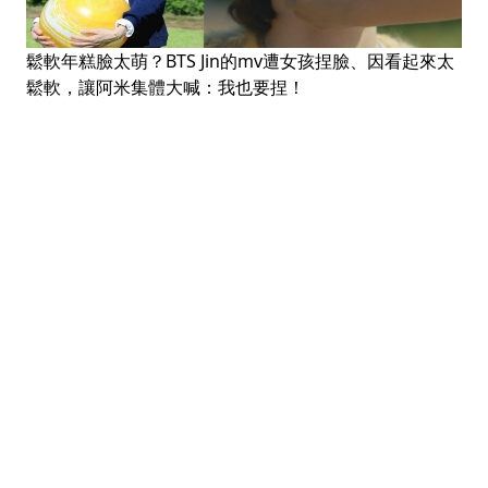
鬆軟年糕臉太萌？BTS Jin的mv遭女孩捏臉、因看起來太
鬆軟，讓阿米集體大喊：我也要捏！