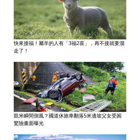
快來接福！屬羊的人有「3福2喜」，再不接就要溜
走了！
凱米瞬間側風？國道休旅車翻落5米邊坡父女受困
驚險畫面曝光