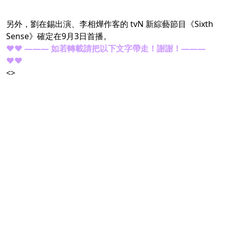
另外，劉在錫出演、李相燁作客的 tvN 新綜藝節目《Sixth
Sense》確定在9月3日首播。
♥♥ ——— 如若轉載請把以下文字帶走！謝謝！———
♥♥
<>