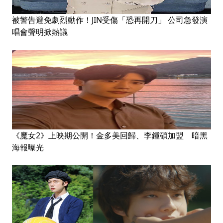
被警告避免劇烈動作！JIN受傷「恐再開刀」 公司急發演
唱會聲明掀熱議
《魔女2》上映期公開！金多美回歸、李鍾碩加盟 暗黑
海報曝光