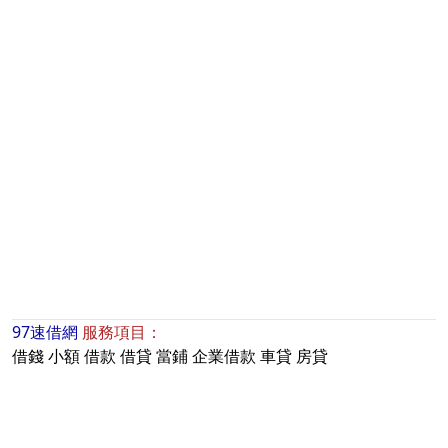
97速借網
服務項目：
借錢
小額
借款
借貸
當鋪
企業借款
車貸
房貸