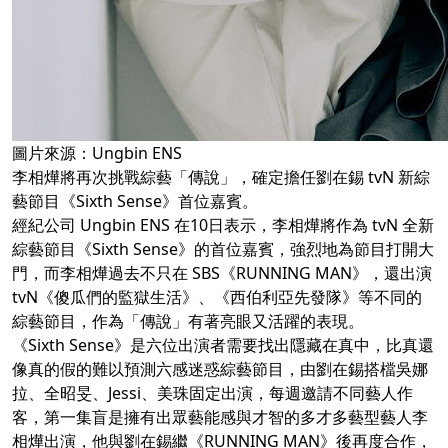
圖片來源：Ungbin ENS
李相燁將再次挑戰綜藝「傳說」，確定擔任劉在錫 tvN 新綜
藝節目《Sixth Sense》首位嘉賓。
經紀公司 Ungbin ENS 在10日表示，李相燁將作為 tvN 全新
綜藝節目《Sixth Sense》的首位嘉賓，強烈地為節目打開大
門，而李相燁過去不只在 SBS《RUNNING MAN》，還出演
tvN《傻瓜們的監獄生活》、《西伯利亞先發隊》等不同的
綜藝節目，作為「傳說」有著亮眼又活躍的表現。
《Sixth Sense》是六位出演者需要找出隱藏在真中，比真還
像真的假的難以預測六感迷惑綜藝節目，由劉在錫搭檔吳娜
拉、全昭旻、Jessi、美珠固定出演，每週邀請不同藝人作
客，第一集盲是擁有出眾藝能感與才智的多才多藝型藝人李
相燁出演，他與劉在錫繼《RUNNING MAN》後再度合作，