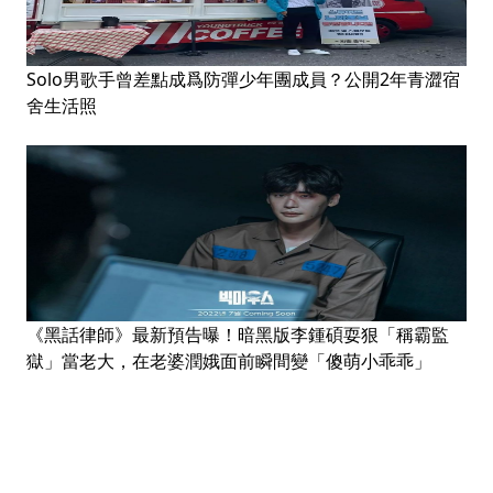
Solo男歌手曾差點成爲防彈少年團成員？公開2年青澀宿
舍生活照
《黑話律師》最新預告曝！暗黑版李鍾碩耍狠「稱霸監
獄」當老大，在老婆潤娥面前瞬間變「傻萌小乖乖」