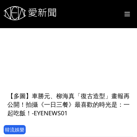
1
【多圖】車勝元、柳海真「復古造型」畫報再
公開！拍攝《一日三餐》最喜歡的時光是：一
起吃飯！-EYENEWS01
韓流娛樂