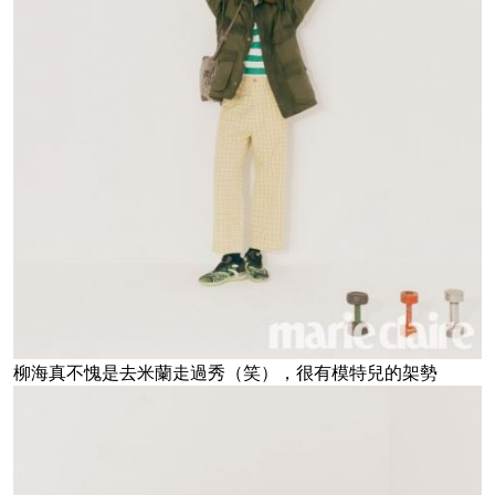
柳海真不愧是去米蘭走過秀（笑），很有模特兒的架勢