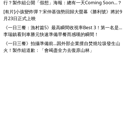
行？製作組公開「假想」海報：總有一天Coming Soon...？
[有片]小孩變炸彈？宋仲基強勢回歸大螢幕《勝利號》將於9
月23日正式上映
《一日三餐：漁村篇5》最高瞬間收視率Best 3！第一名是...
李瑞鎮看到車勝元快速準備早餐而感嘆的瞬間！
《一日三餐》拍攝準備前...因外部企業擅自焚燒垃圾發生山
火！製作組道歉：「會竭盡全力去復原山林」