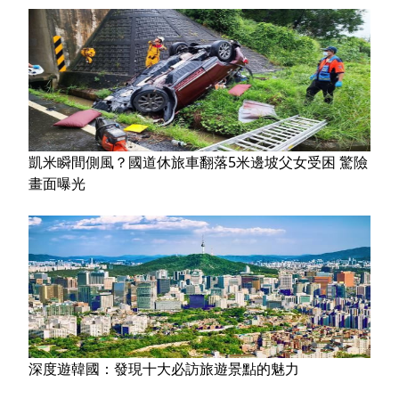
凱米瞬間側風？國道休旅車翻落5米邊坡父女受困 驚險
畫面曝光
深度遊韓國：發現十大必訪旅遊景點的魅力