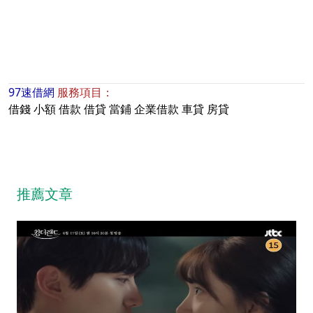
97速借網
服務項目：
借錢
小額
借款
借貸
當鋪
企業借款
車貸
房貸
推薦文章