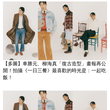
【多圖】車勝元、柳海真「復古造型」畫報再公
開！拍攝《一日三餐》最喜歡的時光是：一起吃
飯！