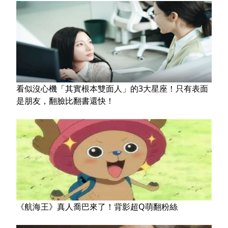
看似沒心機「其實根本雙面人」的3大星座！只有表面
是朋友，翻臉比翻書還快！
《航海王》真人喬巴來了！背影超Q萌翻粉絲