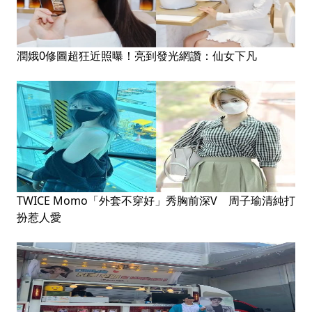
潤娥0修圖超狂近照曝！亮到發光網讚：仙女下凡
TWICE Momo「外套不穿好」秀胸前深V 周子瑜清純打
扮惹人愛