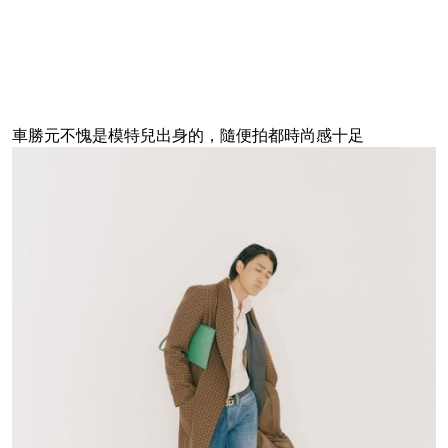
車勝元不愧是模特兒出身的，隨便拍都時尚感十足