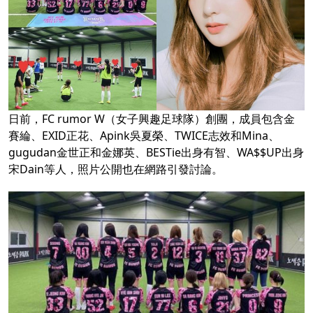
日前，FC rumor W（女子興趣足球隊）創團，成員包含金
賽綸、EXID正花、Apink吳夏榮、TWICE志效和Mina、
gugudan金世正和金娜英、BESTie出身有智、WA$$UP出身
宋Dain等人，照片公開也在網路引發討論。