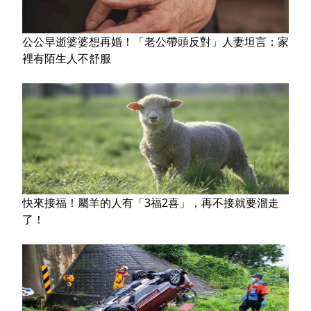
公公早逝婆婆想再婚！「老公帶頭反對」人妻坦言：家
裡有陌生人不舒服
快來接福！屬羊的人有「3福2喜」，再不接就要溜走
了！