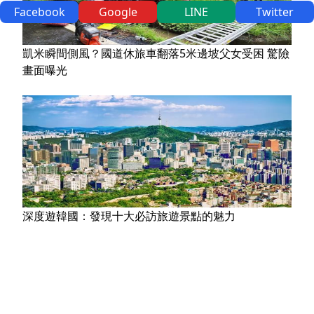
Facebook
Google
LINE
Twitter
凱米瞬間側風？國道休旅車翻落5米邊坡父女受困 驚險
畫面曝光
深度遊韓國：發現十大必訪旅遊景點的魅力