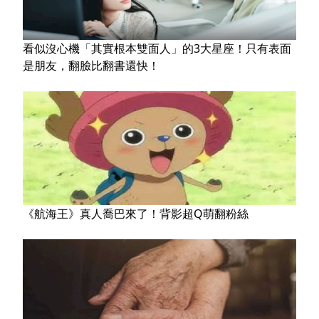
看似沒心機「其實根本雙面人」的3大星座！只有表面
是朋友，翻臉比翻書還快！
《航海王》真人喬巴來了！背影超Q萌翻粉絲