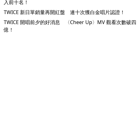
入前十名！
TWICE 新日單銷量再開紅盤 連十次獲白金唱片認證！
TWICE 開唱前夕的好消息 〈Cheer Up〉MV 觀看次數破四
億！