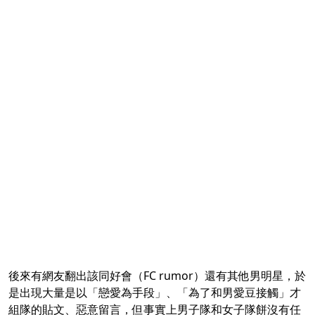
後來有網友翻出該同好會（FC rumor）還有其他男明星，於
是出現大量是以「戀愛為手段」、「為了和男愛豆接觸」才
組隊的貼文、惡意留言，但事實上男子隊和女子隊餅沒有任