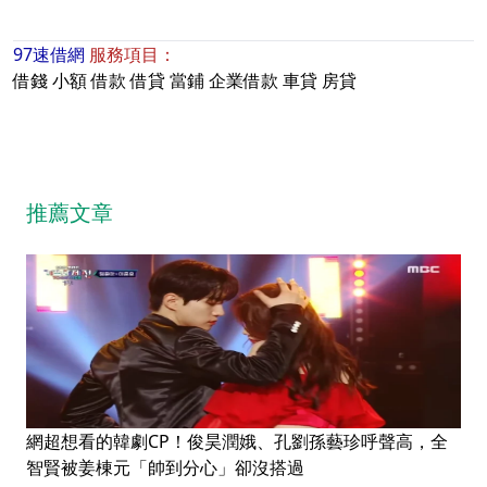
97速借網
服務項目：
借錢
小額
借款
借貸
當鋪
企業借款
車貸
房貸
推薦文章
網超想看的韓劇CP！俊昊潤娥、孔劉孫藝珍呼聲高，全
智賢被姜棟元「帥到分心」卻沒搭過