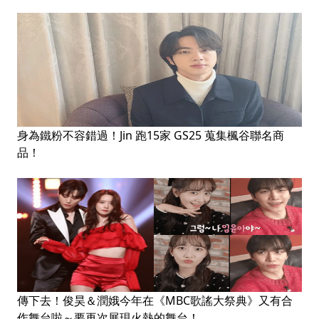
身為鐵粉不容錯過！Jin 跑15家 GS25 蒐集楓谷聯名商
品！
傳下去！俊昊＆潤娥今年在《MBC歌謠大祭典》又有合
作舞台啦～要再次展現火熱的舞台！