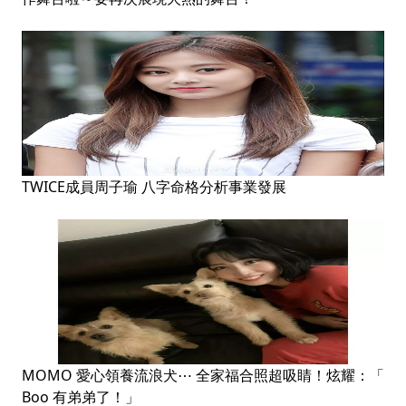
TWICE成員周子瑜 八字命格分析事業發展
MOMO 愛心領養流浪犬⋯ 全家福合照超吸睛！炫耀：「
Boo 有弟弟了！」