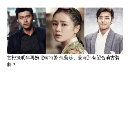
玄彬擬明年再扮北韓特警 孫藝珍、姜河那有望合演古裝
劇？