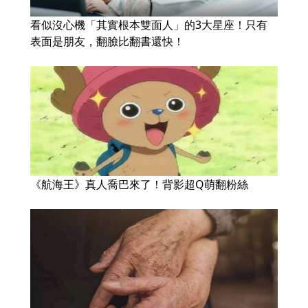
看似沒心機「其實根本雙面人」的3大星座！只有
表面是朋友，翻臉比翻書還快！
《航海王》真人喬巴來了！背影超Q萌翻粉絲