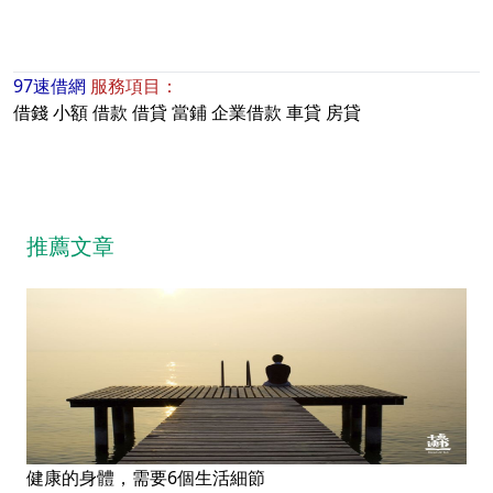
97速借網
服務項目：
借錢
小額
借款
借貸
當鋪
企業借款
車貸
房貸
推薦文章
健康的身體，需要6個生活細節