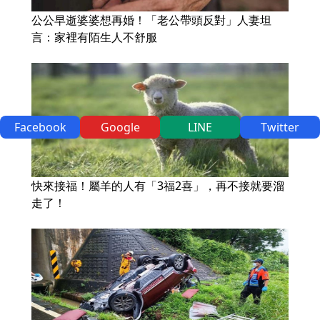
公公早逝婆婆想再婚！「老公帶頭反對」人妻坦
言：家裡有陌生人不舒服
Facebook
Google
LINE
Twitter
快來接福！屬羊的人有「3福2喜」，再不接就要溜
走了！