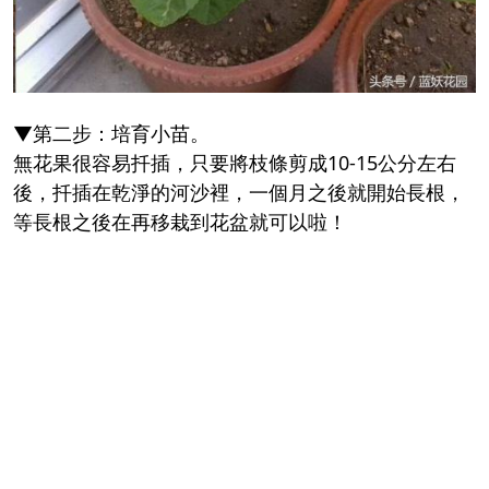
▼第二步：培育小苗。
無花果很容易扦插，只要將枝條剪成10-15公分左右
後，扦插在乾淨的河沙裡，一個月之後就開始長根，
等長根之後在再移栽到花盆就可以啦！