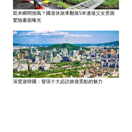
凱米瞬間側風？國道休旅車翻落5米邊坡父女受困
驚險畫面曝光
深度遊韓國：發現十大必訪旅遊景點的魅力