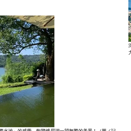
際水池」的感覺，飽覽峨眉湖一望無際的美景！（圖／記