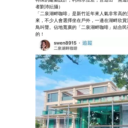
者劉沛妘攝）
「二泉湖畔咖啡」是新竹近年來人氣非常高的
來，不少人會選擇坐在戶外，一邊在湖畔欣賞
鳥叫聲。佔地寬廣的「二泉湖畔咖啡」結合民
的！