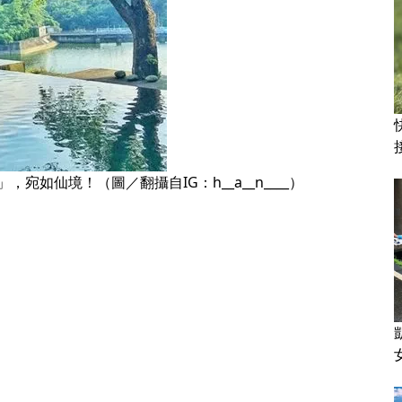
如仙境！（圖／翻攝自IG：h__a__n____）