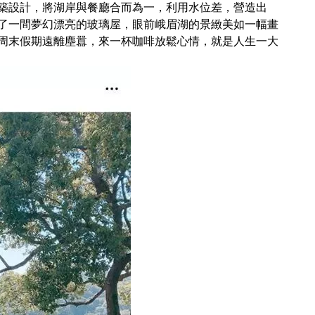
築設計，將湖岸與餐廳合而為一，利用水位差，營造出
了一間夢幻漂亮的玻璃屋，眼前峨眉湖的景緻美如一幅畫
周末假期遠離塵囂，來一杯咖啡放鬆心情，就是人生一大