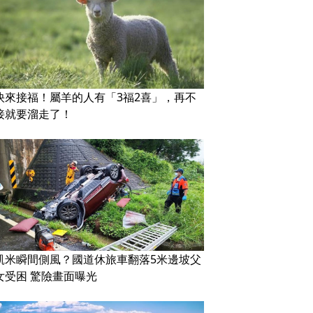
快來接福！屬羊的人有「3福2喜」，再不
接就要溜走了！
凱米瞬間側風？國道休旅車翻落5米邊坡父
女受困 驚險畫面曝光