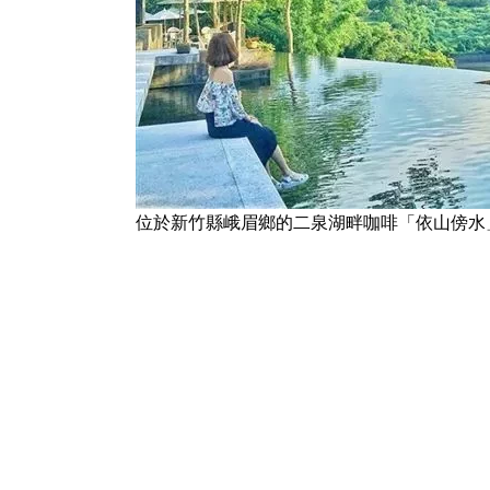
位於新竹縣峨眉鄉的二泉湖畔咖啡「依山傍水」，宛