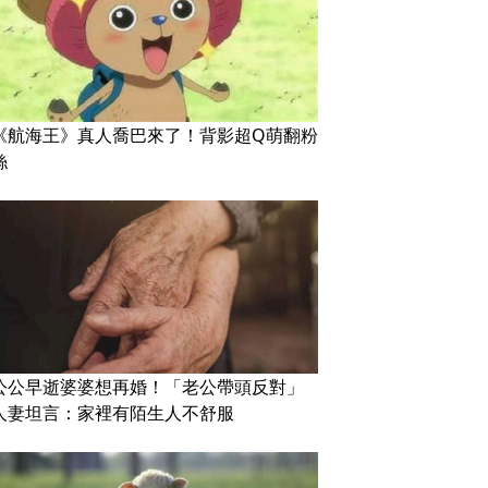
《航海王》真人喬巴來了！背影超Q萌翻粉
絲
公公早逝婆婆想再婚！「老公帶頭反對」
人妻坦言：家裡有陌生人不舒服