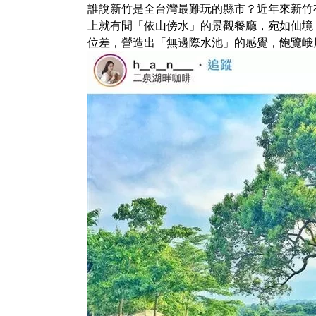
誰說新竹是全台灣最難玩的縣市？近年來新竹
上就有間「依山傍水」的景觀餐廳，宛如仙境
位差，營造出「無邊際水池」的感覺，飽覽峨