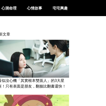
心測命理
心情故事
宅宅興趣
新文章
看似沒心機「其實根本雙面人」的3大星
座！只有表面是朋友，翻臉比翻書還快！