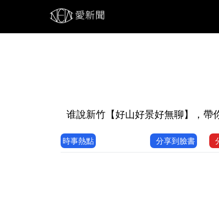
1
谁說新竹【好山好景好無聊】，帶你不
時事熱點
分享到臉書