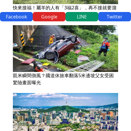
快來接福！屬羊的人有「3福2喜」，再不接就要溜
走了！
Facebook
Google
LINE
Twitter
凱米瞬間側風？國道休旅車翻落5米邊坡父女受困
驚險畫面曝光