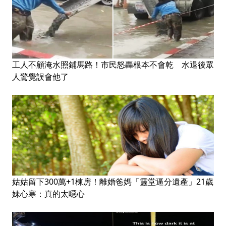
工人不顧淹水照鋪馬路！市民怒轟根本不會乾 水退後眾
人驚覺誤會他了
姑姑留下300萬+1棟房！離婚爸媽「靈堂逼分遺產」21歲
妹心寒：真的太噁心