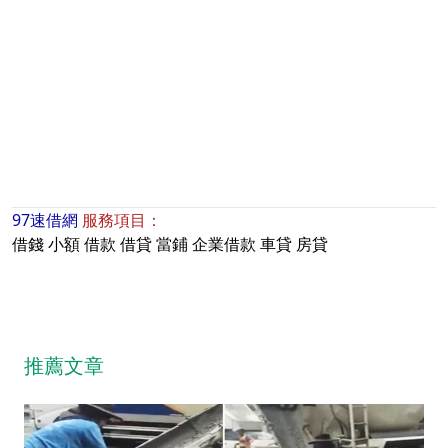
97速借網
服務項目：
借錢
小額
借款
借貸
當鋪
企業借款
車貸
房貸
推薦文章