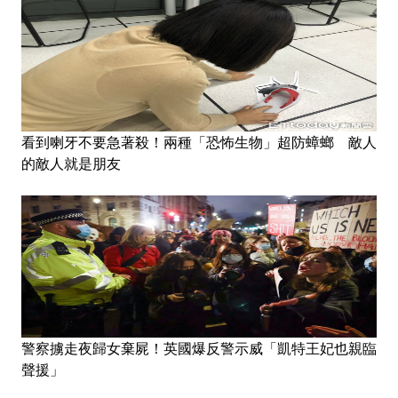
看到喇牙不要急著殺！兩種「恐怖生物」超防蟑螂 敵人
的敵人就是朋友
警察擄走夜歸女棄屍！英國爆反警示威「凱特王妃也親臨
聲援」