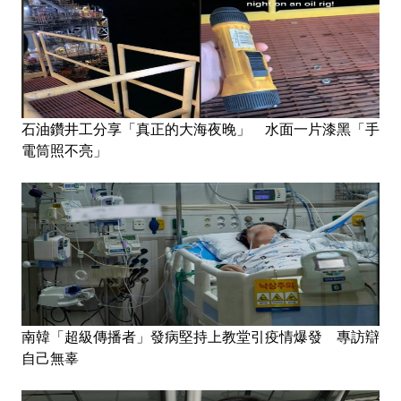
石油鑽井工分享「真正的大海夜晚」 水面一片漆黑「手
電筒照不亮」
南韓「超級傳播者」發病堅持上教堂引疫情爆發 專訪辯
自己無辜