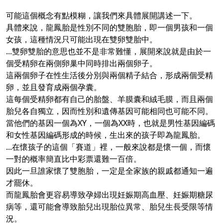
可能這個概念有點模糊，讓我們來具體展開講述一下。
具體來說，龍鳳胎是性別不同的雙胞胎，即一個男孩和一個
女孩，這種情況只可能出現在雙卵雙胎中。
...雙卵雙胎的意思也並不是非常難懂，展開來說就是由於一
個受精卵在兩側卵巢中同時排出兩個卵子。
這兩個卵子在性生活後分別與兩個精子結合，形成兩個受精
卵，並且發育成兩個孕囊。
這每個受精卵都有自己的胎盤、羊膜囊和絨毛膜，而且兩個
胎兒各自獨立，因而性別和遺傳基因可能相同也可能不同。
當他們的基因一個為XY，一個為XX時，也就是男性基因編碼
和女性基因編碼形成的時候，生出來的孩子即為龍鳳胎。
...在懷孩子的這個「賽道」裡，一般來說都是懷一個，而懷
一對的概率簡直比中彩票還難一百倍。
因此一旦誰家懷了雙胞胎，一定是全家族的親戚都通知一遍
才罷休。
而龍鳳胎會更容易導致孕婦出現妊娠期高血壓、妊娠期糖尿
病等，還可能會導致胎兒出現胎位異常、胎兒生長受限等情
況。