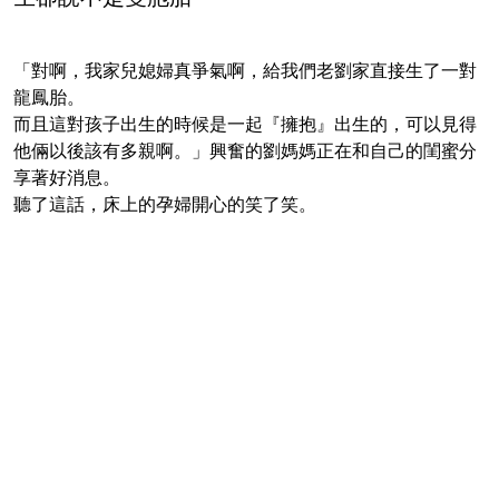
「對啊，我家兒媳婦真爭氣啊，給我們老劉家直接生了一對
龍鳳胎。
而且這對孩子出生的時候是一起『擁抱』出生的，可以見得
他倆以後該有多親啊。」興奮的劉媽媽正在和自己的閨蜜分
享著好消息。
聽了這話，床上的孕婦開心的笑了笑。