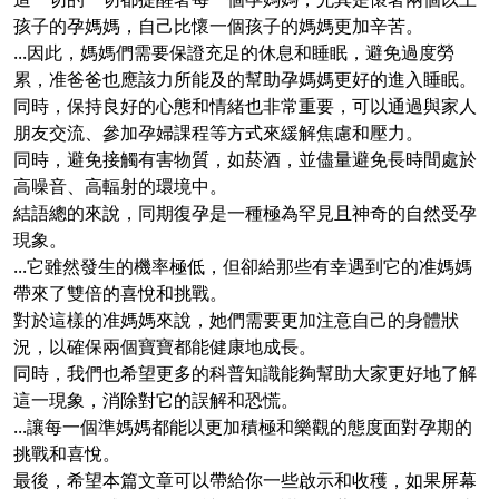
孩子的孕媽媽，自己比懷一個孩子的媽媽更加辛苦。
...因此，媽媽們需要保證充足的休息和睡眠，避免過度勞
累，准爸爸也應該力所能及的幫助孕媽媽更好的進入睡眠。
同時，保持良好的心態和情緒也非常重要，可以通過與家人
朋友交流、參加孕婦課程等方式來緩解焦慮和壓力。
同時，避免接觸有害物質，如菸酒，並儘量避免長時間處於
高噪音、高輻射的環境中。
結語總的來說，同期復孕是一種極為罕見且神奇的自然受孕
現象。
...它雖然發生的機率極低，但卻給那些有幸遇到它的准媽媽
帶來了雙倍的喜悅和挑戰。
對於這樣的准媽媽來說，她們需要更加注意自己的身體狀
況，以確保兩個寶寶都能健康地成長。
同時，我們也希望更多的科普知識能夠幫助大家更好地了解
這一現象，消除對它的誤解和恐慌。
...讓每一個準媽媽都能以更加積極和樂觀的態度面對孕期的
挑戰和喜悅。
最後，希望本篇文章可以帶給你一些啟示和收穫，如果屏幕