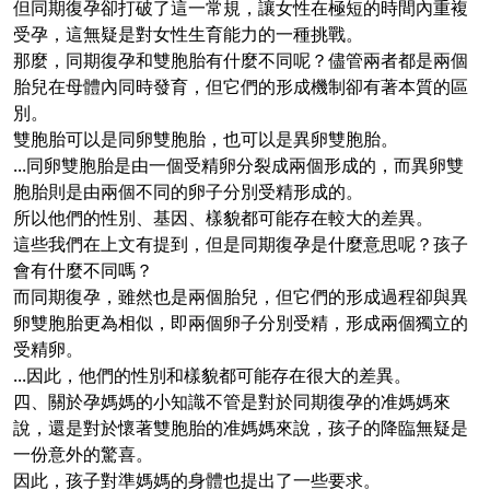
但同期復孕卻打破了這一常規，讓女性在極短的時間內重複
受孕，這無疑是對女性生育能力的一種挑戰。
那麼，同期復孕和雙胞胎有什麼不同呢？儘管兩者都是兩個
胎兒在母體內同時發育，但它們的形成機制卻有著本質的區
別。
雙胞胎可以是同卵雙胞胎，也可以是異卵雙胞胎。
...同卵雙胞胎是由一個受精卵分裂成兩個形成的，而異卵雙
胞胎則是由兩個不同的卵子分別受精形成的。
所以他們的性別、基因、樣貌都可能存在較大的差異。
這些我們在上文有提到，但是同期復孕是什麼意思呢？孩子
會有什麼不同嗎？
而同期復孕，雖然也是兩個胎兒，但它們的形成過程卻與異
卵雙胞胎更為相似，即兩個卵子分別受精，形成兩個獨立的
受精卵。
...因此，他們的性別和樣貌都可能存在很大的差異。
四、關於孕媽媽的小知識不管是對於同期復孕的准媽媽來
說，還是對於懷著雙胞胎的准媽媽來說，孩子的降臨無疑是
一份意外的驚喜。
因此，孩子對準媽媽的身體也提出了一些要求。