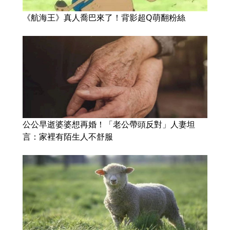
《航海王》真人喬巴來了！背影超Q萌翻粉絲
公公早逝婆婆想再婚！「老公帶頭反對」人妻坦
言：家裡有陌生人不舒服