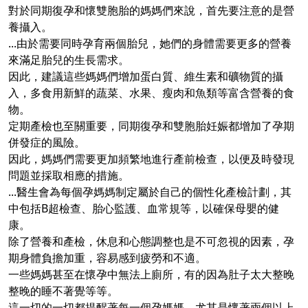
對於同期復孕和懷雙胞胎的媽媽們來說，首先要注意的是營
養攝入。
...由於需要同時孕育兩個胎兒，她們的身體需要更多的營養
來滿足胎兒的生長需求。
因此，建議這些媽媽們增加蛋白質、維生素和礦物質的攝
入，多食用新鮮的蔬菜、水果、瘦肉和魚類等富含營養的食
物。
定期產檢也至關重要，同期復孕和雙胞胎妊娠都增加了孕期
併發症的風險。
因此，媽媽們需要更加頻繁地進行產前檢查，以便及時發現
問題並採取相應的措施。
...醫生會為每個孕媽媽制定屬於自己的個性化產檢計劃，其
中包括B超檢查、胎心監護、血常規等，以確保母嬰的健
康。
除了營養和產檢，休息和心態調整也是不可忽視的因素，孕
期身體負擔加重，容易感到疲勞和不適。
一些媽媽甚至在懷孕中無法上廁所，有的因為肚子太大整晚
整晚的睡不著覺等等。
這一切的一切都提醒著每一個孕媽媽，尤其是懷著兩個以上