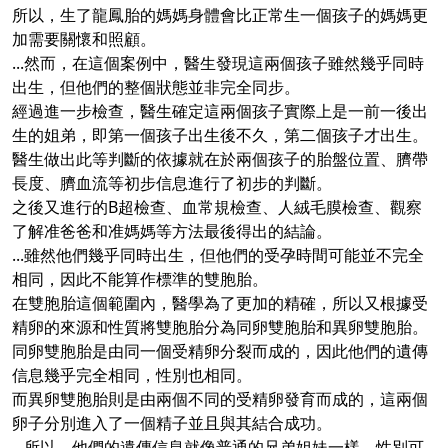
所以，生了龍鳳胎的媽媽身體會比正常生一個孩子的媽媽更
加需要關懷和照顧。
...然而，在這個案例中，醫生發現這兩個孩子雖然幾乎同時
出生，但他們的整個狀態並非完全同步。
經過進一步檢查，醫生確定這兩個孩子實際上是一前一後出
生的姐弟，即第一個孩子出生後不久，第二個孩子才出生。
醫生做出此等判斷的依據就在於兩個孩子的胎盤位置、臍帶
長度、臍血流等初步信息進行了初步的判斷。
之後又進行的B超檢查、血常規檢查、人絨毛膜檢查、觀察
了解准爸爸和准媽媽等方法最後得出的結論。
...雖然他們幾乎同時出生，但他們的受孕時間可能並不完全
相同，因此不能算作標準的雙胞胎。
在雙胞胎這個範圍內，醫學為了更加的精確，所以又根據受
精卵的來源和性質將雙胞胎分為同卵雙胞胎和異卵雙胞胎。
同卵雙胞胎是由同一個受精卵分裂而成的，因此他們的遺傳
信息幾乎完全相同，性別也相同。
而異卵雙胞胎則是由兩個不同的受精卵發育而成的，這兩個
卵子分別進入了一個精子並且與其結合成功。
...所以，他們的遺傳信息就像普通的兄弟姐妹一樣，性別可