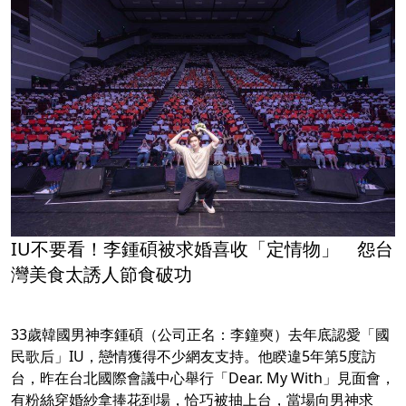
IU不要看！李鍾碩被求婚喜收「定情物」 怨台
灣美食太誘人節食破功
33歲韓國男神李鍾碩（公司正名：李鐘奭）去年底認愛「國
民歌后」IU，戀情獲得不少網友支持。他睽違5年第5度訪
台，昨在台北國際會議中心舉行「Dear. My With」見面會，
有粉絲穿婚紗拿捧花到場，恰巧被抽上台，當場向男神求