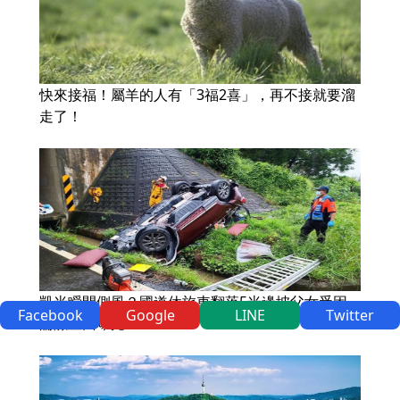
快來接福！屬羊的人有「3福2喜」，再不接就要溜
走了！
凱米瞬間側風？國道休旅車翻落5米邊坡父女受困
Facebook
Google
LINE
Twitter
驚險畫面曝光