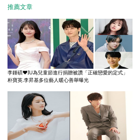
推薦文章
李鍾碩♥IU為兒童節進行捐贈被讚「正確戀愛的定式」
朴寶英.李昇基多位藝人暖心善舉曝光