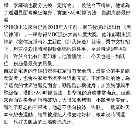
婚，李鍾碩也寵分交換「定情物」，羨煞台下粉絲。他還為
了巡迴見面會瘋狂健身，實施72小時斷食法，自認肩膀最好
看。
李鍾碩上次來台已是2018年入伍前，退伍後演出復出作《黑
話律師》，一舉奪得MBC演技大賞年度大獎。他昨獻唱主演
韓劇《當你沉睡時》主題曲《到我身邊》登場，秀中文打招
呼，坦言從彩排時就很緊張唱歌這件事。至於時隔5年再訪
台，對於台北有什麼印象，他嘴甜說：「今天也是一如既
往，粉絲是最美的風景。」
自認是宅男的李鍾碩覺得在家很有安全感，最開心的事是餵
食愛犬，也會在家看串流平台追劇充電。不愛運動的他，為
了這次的世界巡迴見面會，勤跑跑步機健身，加強胸部與手
臂線條，搭配72小時斷食法，對堅挺的肩膀非常滿意。但他
來台面對美食的誘惑破功，大啖知名烤鴨、小籠包等美食，
還吃了難忘的芒果冰，他忍不住向粉絲「告狀」，透露昨天
本來想去運動，結果被經紀人帶去吃好料，根本沒時間運
動，只好去飯店的三溫暖流流汗。