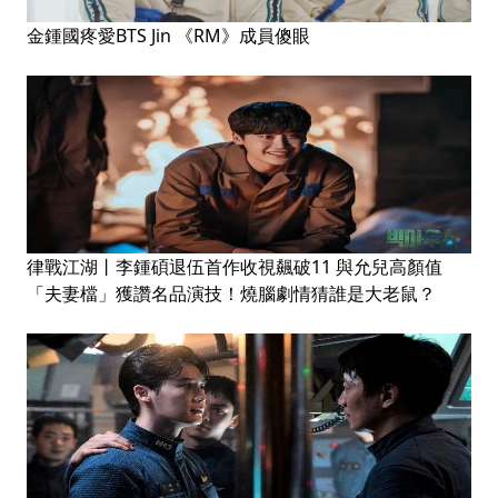
金鍾國疼愛BTS Jin 《RM》成員傻眼
律戰江湖丨李鍾碩退伍首作收視飆破11 與允兒高顏值
「夫妻檔」獲讚名品演技！燒腦劇情猜誰是大老鼠？