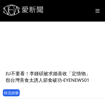
1
IU不要看！李鍾碩被求婚喜收「定情物」
怨台灣美食太誘人節食破功-EYENEWS01
韓流娛樂