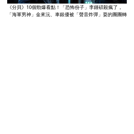
《分貝》10個勁爆看點！「恐怖份子」李鍾碩殺瘋了，
「海軍男神」金來沅、車銀優被「聲音炸彈」耍的團團轉