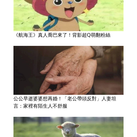
《航海王》真人喬巴來了！背影超Q萌翻粉絲
公公早逝婆婆想再婚！「老公帶頭反對」人妻坦
言：家裡有陌生人不舒服