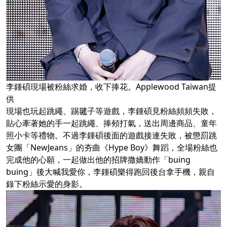
李鍾碩現場被粉絲求婚，收下捧花。Applewood Taiwan提
供
現場也玩起跳繩、踢毽子等遊戲，李鍾碩見粉絲頻頻失敗，
貼心牽著她的手一起跳繩、捧頰打氣，送出周邊商品、童年
照小卡等禮物。不過李鍾碩後面的遊戲接連失敗，被懲罰跳
女團「NewJeans」的夯曲《Hype Boy》舞蹈，全場粉絲也
完成他的心願，一起做出他的招牌撒嬌動作「buing
buing」後大喊我愛你，李鍾碩樂得跑回後台拿手機，親自
錄下粉絲示愛的身影。