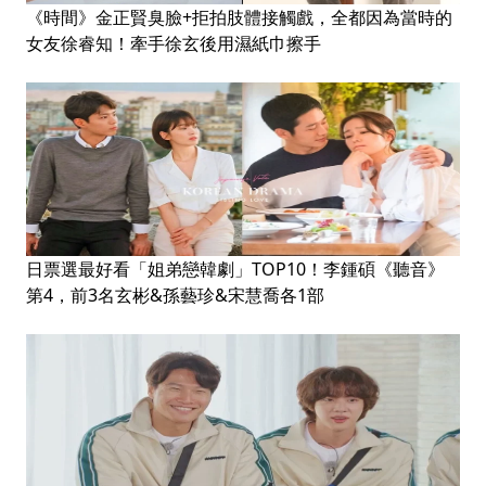
《時間》金正賢臭臉+拒拍肢體接觸戲，全都因為當時的
女友徐睿知！牽手徐玄後用濕紙巾擦手
日票選最好看「姐弟戀韓劇」TOP10！李鍾碩《聽音》
第4，前3名玄彬&孫藝珍&宋慧喬各1部