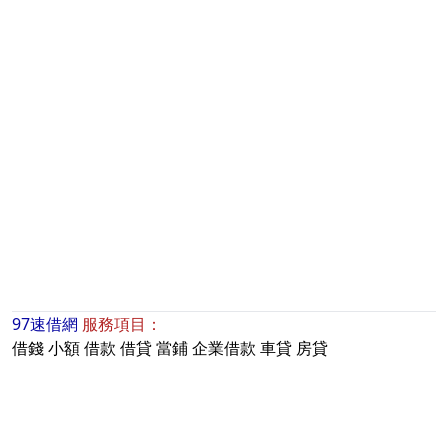
97速借網
服務項目：
借錢
小額
借款
借貸
當鋪
企業借款
車貸
房貸