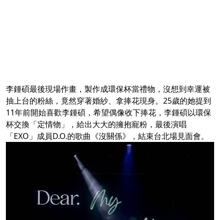
李鍾碩最後現場作畫，製作成環保杯當禮物，沒想到幸運被
抽上台的粉絲，竟然穿著婚紗、拿捧花現身。25歲的她提到
11年前開始喜歡李鍾碩，希望偶像收下捧花，李鍾碩以環保
杯交換「定情物」，給出大大的擁抱寵粉，最後演唱
「EXO」成員D.O.的歌曲《沒關係》，結束台北場見面會。