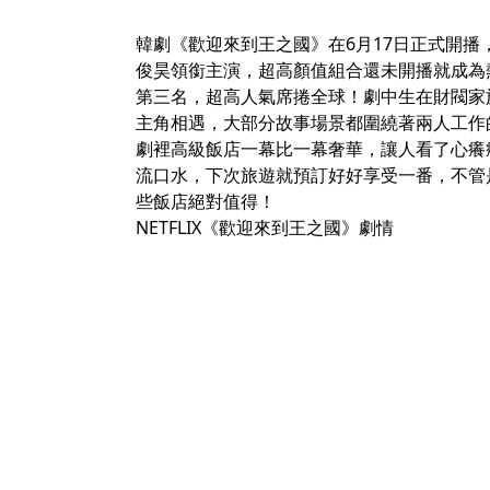
韓劇《歡迎來到王之國》在6月17日正式開播，串
俊昊領銜主演，超高顏值組合還未開播就成為熱門
第三名，超高人氣席捲全球！劇中生在財閥家
主角相遇，大部分故事場景都圍繞著兩人工作
劇裡高級飯店一幕比一幕奢華，讓人看了心癢癢
流口水，下次旅遊就預訂好好享受一番，不管
些飯店絕對值得！
NETFLIX《歡迎來到王之國》劇情