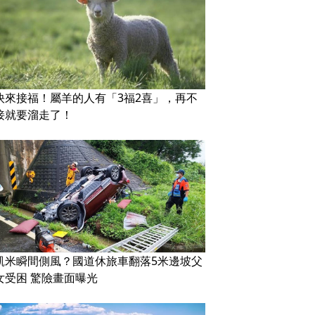
快來接福！屬羊的人有「3福2喜」，再不
接就要溜走了！
凱米瞬間側風？國道休旅車翻落5米邊坡父
女受困 驚險畫面曝光