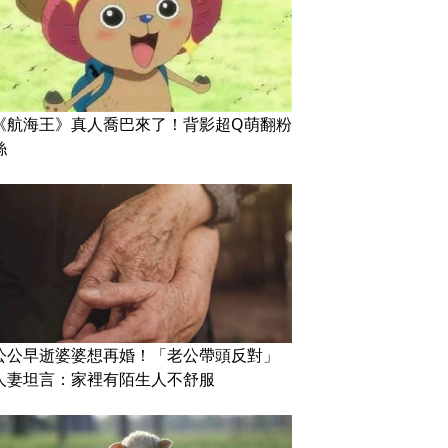
《航海王》真人喬巴來了！背影超Q萌翻粉
絲
公公早逝婆婆想再婚！「老公帶頭反對」
人妻坦言：家裡有陌生人不舒服