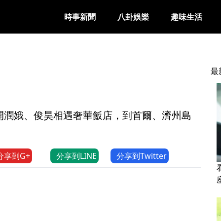
時事新聞
八卦娛樂
趣味生活
最
開潤娥、俊昊相遇奢華飯店，到首爾、濟州島
分享到G+
分享到LINE
分享到Twitter