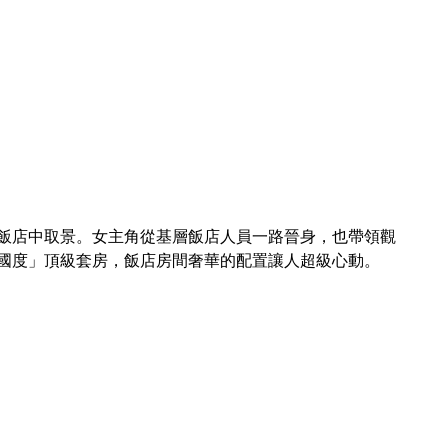
飯店中取景。女主角從基層飯店人員一路晉身，也帶領觀
國度」頂級套房，飯店房間奢華的配置讓人超級心動。