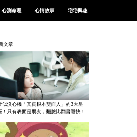
心測命理
心情故事
宅宅興趣
新文章
看似沒心機「其實根本雙面人」的3大星
座！只有表面是朋友，翻臉比翻書還快！