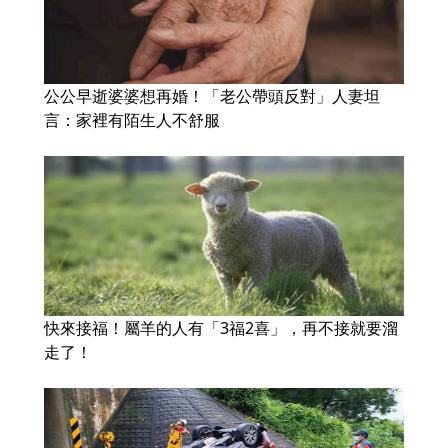
公公早逝婆婆想再婚！「老公帶頭反對」人妻坦
言：家裡有陌生人不舒服
快來接福！屬羊的人有「3福2喜」，再不接就要溜
走了！