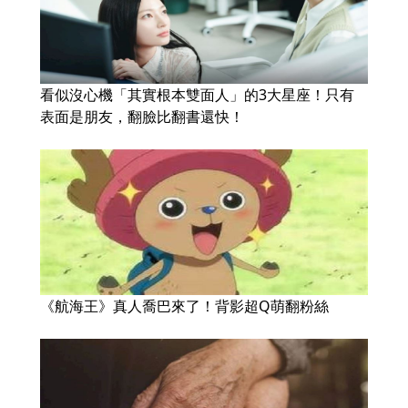
看似沒心機「其實根本雙面人」的3大星座！只有
表面是朋友，翻臉比翻書還快！
《航海王》真人喬巴來了！背影超Q萌翻粉絲