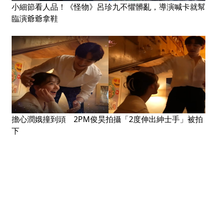
小細節看人品！《怪物》呂珍九不懼髒亂，導演喊卡就幫
臨演爺爺拿鞋
擔心潤娥撞到頭 2PM俊昊拍攝「2度伸出紳士手」被拍
下