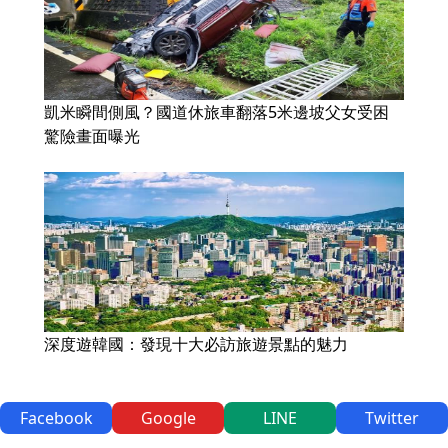
凱米瞬間側風？國道休旅車翻落5米邊坡父女受困
驚險畫面曝光
深度遊韓國：發現十大必訪旅遊景點的魅力
Facebook
Google
LINE
Twitter