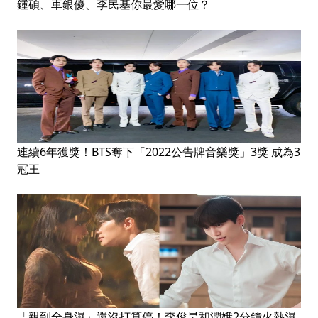
鍾碩、車銀優、李民基你最愛哪一位？
連續6年獲獎！BTS奪下「2022公告牌音樂獎」3獎 成為3
冠王
「親到全身濕」還沒打算停！李俊昊和潤娥2分鐘火熱濕