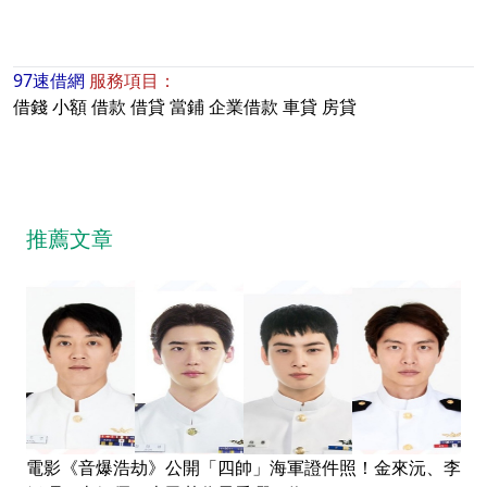
97速借網
服務項目：
借錢
小額
借款
借貸
當鋪
企業借款
車貸
房貸
推薦文章
電影《音爆浩劫》公開「四帥」海軍證件照！金來沅、李