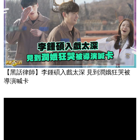
【黑話律師】李鍾碩入戲太深 見到潤娥狂哭被
導演喊卡