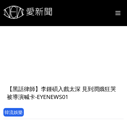
1
【黑話律師】李鍾碩入戲太深 見到潤娥狂哭
被導演喊卡-EYENEWS01
韓流娛樂