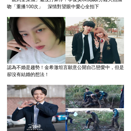
吻「重播100次」 深情對望眼中愛心全拍下
認為不婚是趨勢！金希澈坦言願意公開自己戀愛中，但是
卻沒有結婚的想法！