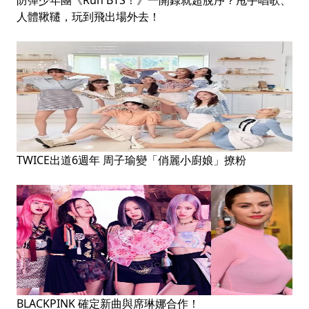
防彈少年團《Run BTS！》一開錄就超脫序？甩手唱歌、
人體鞦韆，玩到飛出場外去！
TWICE出道6週年 周子瑜變「俏麗小廚娘」撩粉
BLACKPINK 確定新曲與席琳娜合作！