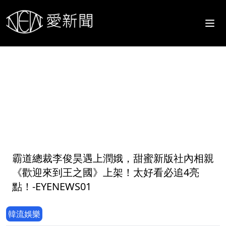
1
霸道總裁李俊昊遇上潤娥，甜蜜新版社內相親
《歡迎來到王之國》上架！太好看必追4亮
點！-EYENEWS01
韓流娛樂