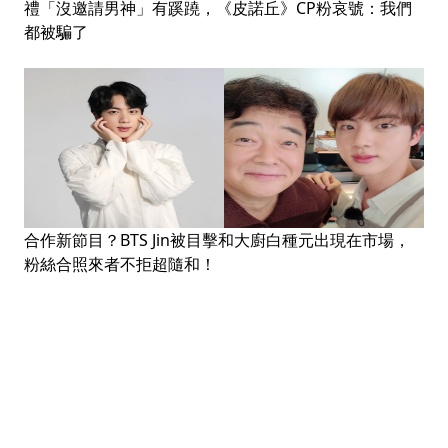
禮「沒邀請男神」有蹊蹺，《皮諾丘》CP粉哀號：我們
都被騙了
合作新節目？BTS Jin被目擊和大廚白種元出現在市場，
粉絲合照來者不拒超隨和！