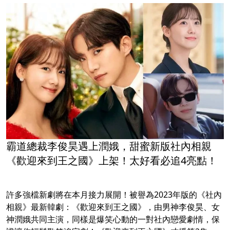
霸道總裁李俊昊遇上潤娥，甜蜜新版社內相親
《歡迎來到王之國》上架！太好看必追4亮點！
許多強檔新劇將在本月接力展開！被譽為2023年版的《社內
相親》最新韓劇：《歡迎來到王之國》，由男神李俊昊、女
神潤娥共同主演，同樣是爆笑心動的一對社內戀愛劇情，保