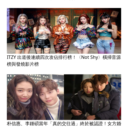
ITZY 出道後連續四次攻佔排行榜！〈Not Shy〉橫掃音源
榜與發燒影片榜
朴信惠、李鍾碩當年「真的交往過」終於被認證！女方婚