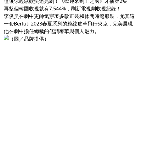
證讓你輕鬆歡笑追完劇！《歡迎來到王之國》才播第2集，
再整個韓國收視就有7.544%，刷新電視劇收視紀錄！
李俊昊在劇中更帥氣穿著多款正裝和休閒時髦服裝，尤其這
一套Berluti 2023春夏系列的粒紋皮革飛行夾克，完美展現
他在劇中擔任總裁的低調奢華與個人魅力。