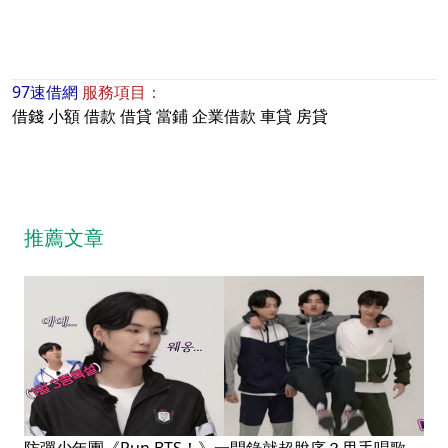
97速借網
服務項目：
借錢
小額
借款
借貸
當鋪
企業借款
車貸
房貸
推薦文章