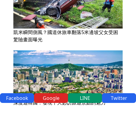
凱米瞬間側風？國道休旅車翻落5米邊坡父女受困
驚險畫面曝光
Facebook
Google
LINE
Twitter
深度遊韓國：發現十大必訪旅遊景點的魅力