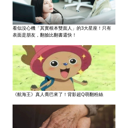
看似沒心機「其實根本雙面人」的3大星座！只有
表面是朋友，翻臉比翻書還快！
《航海王》真人喬巴來了！背影超Q萌翻粉絲