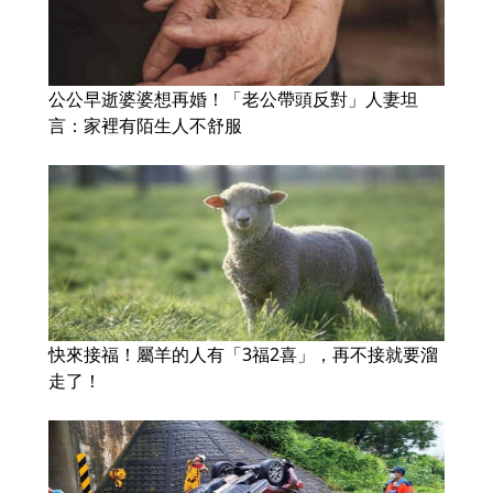
公公早逝婆婆想再婚！「老公帶頭反對」人妻坦
言：家裡有陌生人不舒服
快來接福！屬羊的人有「3福2喜」，再不接就要溜
走了！