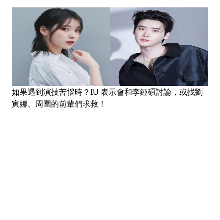
如果遇到演技苦惱時？IU 表示會和李鍾碩討論，或找劉
寅娜、周圍的前輩們求救！