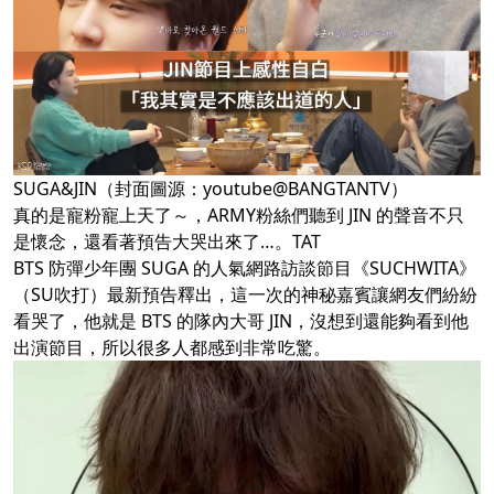
SUGA&JIN（封面圖源：youtube@BANGTANTV）
真的是寵粉寵上天了～，ARMY粉絲們聽到 JIN 的聲音不只
是懷念，還看著預告大哭出來了…。TAT
BTS 防彈少年團 SUGA 的人氣網路訪談節目《SUCHWITA》
（SU吹打）最新預告釋出，這一次的神秘嘉賓讓網友們紛紛
看哭了，他就是 BTS 的隊內大哥 JIN，沒想到還能夠看到他
出演節目，所以很多人都感到非常吃驚。