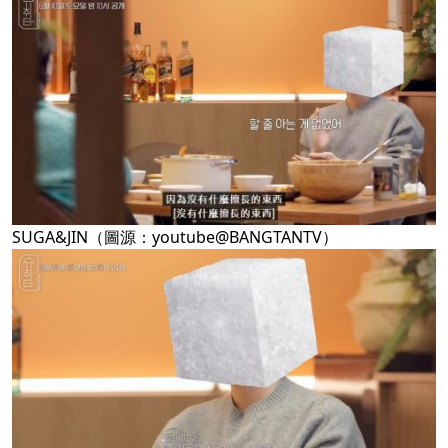
SUGA&JIN（圖源：youtube@BANGTANTV）