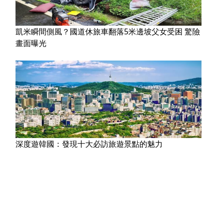
凱米瞬間側風？國道休旅車翻落5米邊坡父女受困 驚險
畫面曝光
深度遊韓國：發現十大必訪旅遊景點的魅力