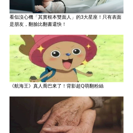
看似沒心機「其實根本雙面人」的3大星座！只有表面
是朋友，翻臉比翻書還快！
《航海王》真人喬巴來了！背影超Q萌翻粉絲