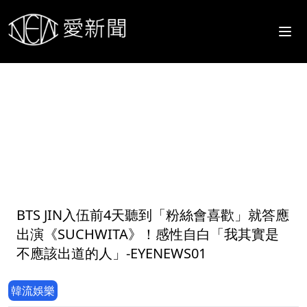
1
BTS JIN入伍前4天聽到「粉絲會喜歡」就答應
出演《SUCHWITA》！感性自白「我其實是
不應該出道的人」-EYENEWS01
韓流娛樂