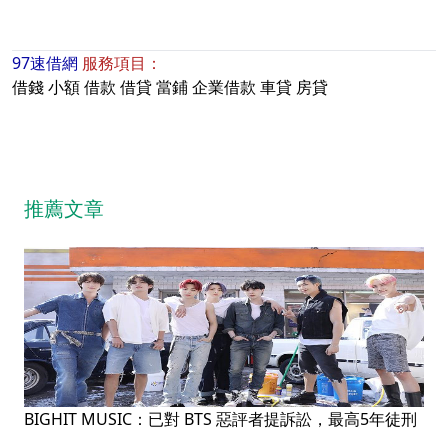
97速借網
服務項目：
借錢
小額
借款
借貸
當鋪
企業借款
車貸
房貸
推薦文章
BIGHIT MUSIC：已對 BTS 惡評者提訴訟，最高5年徒刑