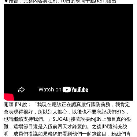
▼預告，完整內容將在6月10日的晚間十點(KST)播出：
開頭 JIN 說：「我現在應該正在認真履行國防義務，我肯定
會表現得很好，所以別太擔心，以後也不要忘記我們BTS，
也請繼續支持我們。」SUGA則接著說要約JIN上節目真的很
難，這場節目還是入伍前四天才錄製的。之後JIN還補充說
明，成員們提議如果粉絲們看到他們一起錄節目，粉絲們肯