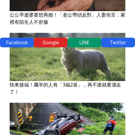
公公早逝婆婆想再婚！「老公帶頭反對」人妻坦言：家
裡有陌生人不舒服
Facebook
Google
LINE
Twitter
快來接福！屬羊的人有「3福2喜」，再不接就要溜走
了！