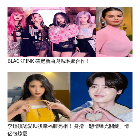
BLACKPINK 確定新曲與席琳娜合作！
李鍾碩認愛IU後幸福腫亮相！ 身揹「戀情曝光關鍵」情
侶包炫愛