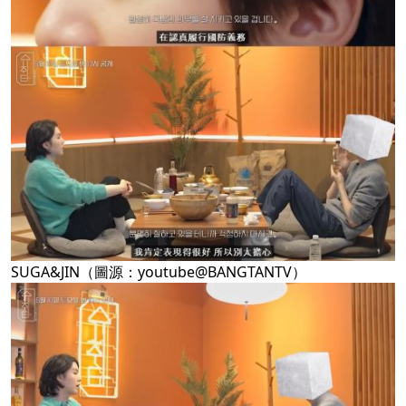
SUGA&JIN（圖源：youtube@BANGTANTV）