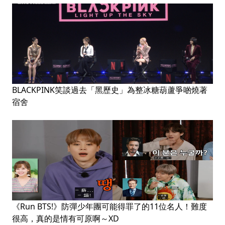
BLACKPINK笑談過去「黑歷史」為整冰糖葫蘆爭啲燒著
宿舍
《Run BTS!》防彈少年團可能得罪了的11位名人！難度
很高，真的是情有可原啊～XD