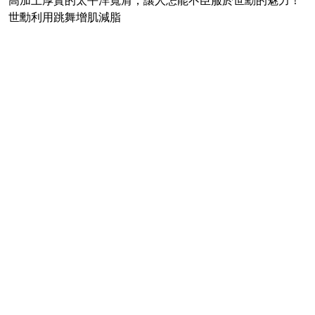
高加上厚實的太平洋寬肩，讓人怎能不臣服於世勳的魅力！
世勳利用跳舞增肌減脂