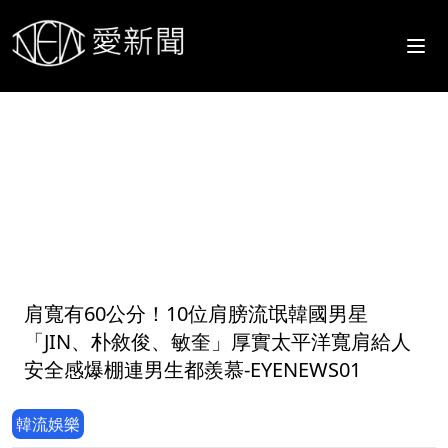
1
肩寬有60公分！10位肩膀流氓韓國男星
「JIN、朴敘俊、敏奎」厚實太平洋寬肩給人
安全感爆棚連男生都羨慕-EYENEWS01
韓流娛樂