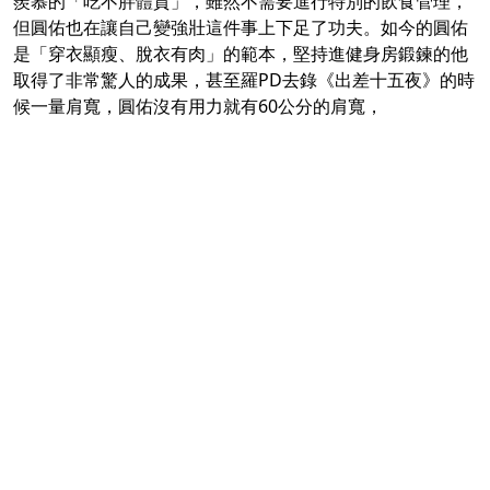
羨慕的「吃不胖體質」，雖然不需要進行特別的飲食管理，
但圓佑也在讓自己變強壯這件事上下足了功夫。如今的圓佑
是「穿衣顯瘦、脫衣有肉」的範本，堅持進健身房鍛鍊的他
取得了非常驚人的成果，甚至羅PD去錄《出差十五夜》的時
候一量肩寬，圓佑沒有用力就有60公分的肩寬，