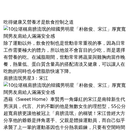
吃得健康又營養才是飲食控制之道
除了運動以外，飲食控制也是世勳非常重視的事，因為日常
工作需要極大的體力，所以他並不會盲目的少吃，而是選擇
有營養的吃。在減脂期間，世勳常常將蔬菜與雞胸肉當作晚
餐，熱量低、蛋白質含量高的搭配清淡又健康，可以讓人在
吃飽的同時也令體脂肪快速下降。
肩膀流氓男星3：宋江
憑藉《Sweet Home》車賢秀一角爆紅的宋江是南韓新生代
男演員，代言、片約不斷的他是無數女生的理想型，55公分
超寬肩膀更讓他被冠上「肩膀流氓」的稱號！宋江曾經大方
分享他的爺爺是摔角選手、父親是體操運動員，而自己似乎
承襲了上一輩的運動基因也十分熱衷鍛鍊，只要有空閒時間