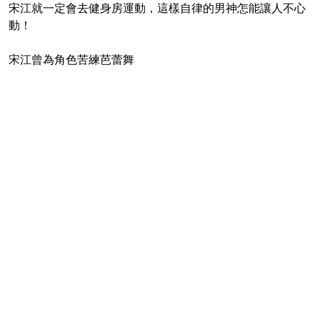
宋江就一定會去健身房運動，這樣自律的男神怎能讓人不心
動！
宋江曾為角色苦練芭蕾舞