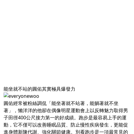
能坐就不站的圓佑其實極具爆發力
圓佑經常被粉絲調侃「能坐著就不站著，能躺著就不坐
著」，懶洋洋的他卻在偶像明星運動會上以反轉魅力取得男
子田徑400公尺接力第一的好成績。跑步是最容易上手的運
動，它不僅可以改善睡眠品質、防止慢性疾病發生，更能促
進身體新陳代謝、強化關節健康。別看跑步是一項最常見的