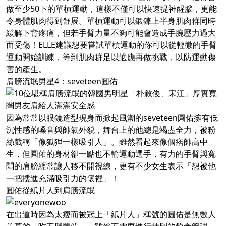
做至少50下的單槓運動，這樣不僅可以快速提神醒腦，更能
令身體肌肉得到舒展。單槓運動可以鍛鍊上半身肌肉群同時
緩解下背疼痛，但若手臂力量不夠可能會造成手腕壓力過大
而受傷！ELLE建議想要嘗試單槓運動的你可以從輕微的手臂
運動開始訓練，等到肌肉群足以適應再做挑戰，以防運動傷
害的產生。
肩膀流氓男星4：seveteen圓佑
因為常常以眼鏡造型現身而掀起風潮的seveteen圓佑擁有低
沉性感的嗓音與帥氣外貌，舞台上的他總是竭盡全力，被粉
絲戲稱「像狐狸一樣吸引人」。雖然看起來像個痞帥高中
生，但圓佑的身材卻一點也不輸運動選手，有力的手臂與寬
闊的肩膀經常讓人移不開視線，更有不少女生表示「想被他
一把摟進充滿吸引力的懷裡」！
圓佑從紙片人到肩膀流氓
在出道時因為太瘦而被冠上「紙片人」稱號的圓佑是無數人