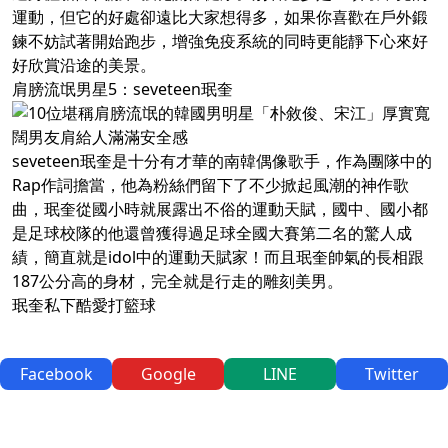
運動，但它的好處卻遠比大家想得多，如果你喜歡在戶外鍛
鍊不妨試著開始跑步，增強免疫系統的同時更能靜下心來好
好欣賞沿途的美景。
肩膀流氓男星5：seveteen珉奎
seveteen珉奎是十分有才華的南韓偶像歌手，作為團隊中的
Rap作詞擔當，他為粉絲們留下了不少掀起風潮的神作歌
曲，珉奎從國小時就展露出不俗的運動天賦，國中、國小都
是足球校隊的他還曾獲得過足球全國大賽第二名的驚人成
績，簡直就是idol中的運動天賦家！而且珉奎帥氣的長相跟
187公分高的身材，完全就是行走的雕刻美男。
珉奎私下酷愛打籃球
Facebook
Google
LINE
Twitter