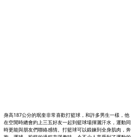
身高187公分的珉奎非常喜歡打籃球，和許多男生一樣，他
在空閒時總會約上三五好友一起到籃球場揮灑汗水，運動同
時更能與朋友們聯絡感情。打籃球可以鍛鍊到全身肌肉，奔