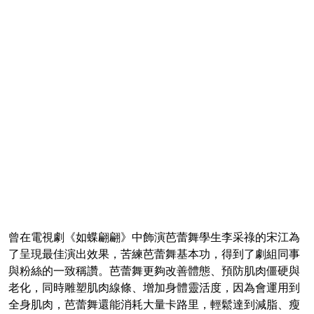
曾在電視劇《如蝶翩翩》中飾演芭蕾舞學生李采祿的宋江為
了呈現最佳演出效果，苦練芭蕾舞基本功，得到了劇組同事
與粉絲的一致稱讚。芭蕾舞更夠改善體態、預防肌肉僵硬與
老化，同時雕塑肌肉線條、增加身體靈活度，因為會運用到
全身肌肉，芭蕾舞還能消耗大量卡路里，輕鬆達到減脂、瘦