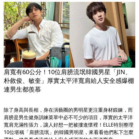
肩寬有60公分！10位肩膀流氓韓國男星「JIN、
朴敘俊、敏奎」厚實太平洋寬肩給人安全感爆棚
連男生都羨慕
除了身高與長相，身在演藝圈的男明星更注重身材鍛鍊，而
肩膀是男生健身訓練菜單中必不可少的項目，厚實的太平洋
寬肩充滿性張力，讓人好想一把被摟進懷裡！ELLE特別整理
10位堪稱「肩膀流氓」的韓國男明星，來看看他們私下怎麼