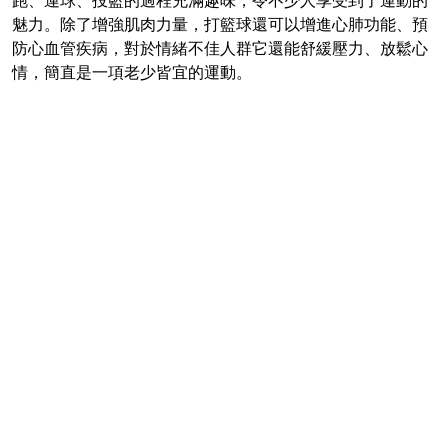
跑、運球、投籃的過程充滿趣味，令不少人享受到了運動的
魅力。除了增強肌肉力量，打籃球還可以增進心肺功能、預
防心血管疾病，對於情緒不佳人群它還能舒緩壓力、放鬆心
情，簡直是一項老少皆宜的運動。