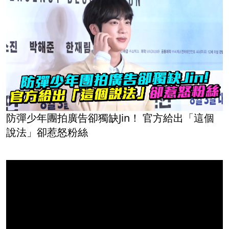
防彈少年團拍廣告卻獨缺Jin！ 官方給出「這個
說法」卻惹怒粉絲