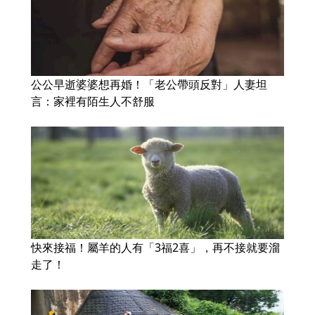
公公早逝婆婆想再婚！「老公帶頭反對」人妻坦
言：家裡有陌生人不舒服
快來接福！屬羊的人有「3福2喜」，再不接就要溜
走了！