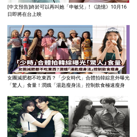
[中文預告]終於可以再叫她「申敏兒」! 《詭憶》10月16
日即將在台上映
女團減肥都不吃東西？「少女時代」合體拍韓綜意外曝光
「驚人」食量！潤娥「湯匙瘦身法」控制飲食極速瘦身