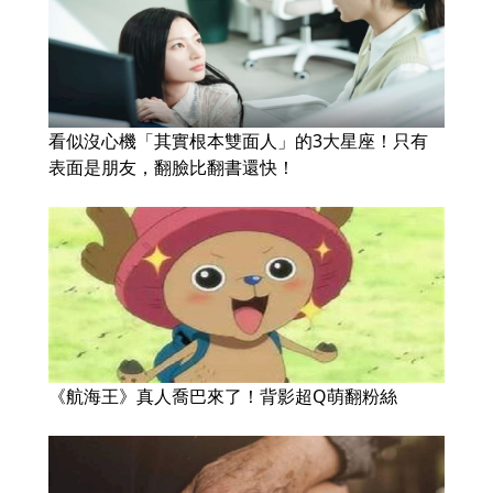
看似沒心機「其實根本雙面人」的3大星座！只有
表面是朋友，翻臉比翻書還快！
《航海王》真人喬巴來了！背影超Q萌翻粉絲