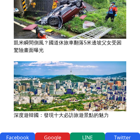
凱米瞬間側風？國道休旅車翻落5米邊坡父女受困
驚險畫面曝光
深度遊韓國：發現十大必訪旅遊景點的魅力
Facebook
Google
LINE
Twitter