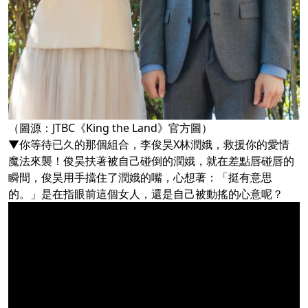
（圖源：JTBC《King the Land》官方圖）
▼你等待已久的那個組合，李俊昊X林潤娥，救援你的愛情
魔法來襲！俊昊扶著被自己碰倒的潤娥，就在差點唇碰唇的
瞬間，俊昊用手擋住了潤娥的嘴，心想著：「挺有意思
的。」是在指眼前這個女人，還是自己被動搖的心意呢？