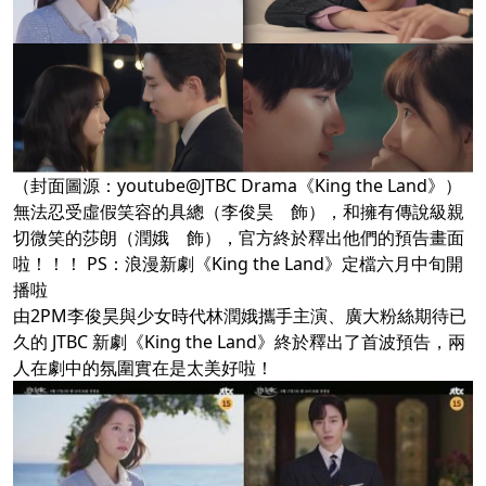
（封面圖源：youtube@JTBC Drama《King the Land》）
無法忍受虛假笑容的具總（李俊昊 飾），和擁有傳說級親
切微笑的莎朗（潤娥 飾），官方終於釋出他們的預告畫面
啦！！！ PS：浪漫新劇《King the Land》定檔六月中旬開
播啦
由2PM李俊昊與少女時代林潤娥攜手主演、廣大粉絲期待已
久的 JTBC 新劇《King the Land》終於釋出了首波預告，兩
人在劇中的氛圍實在是太美好啦！