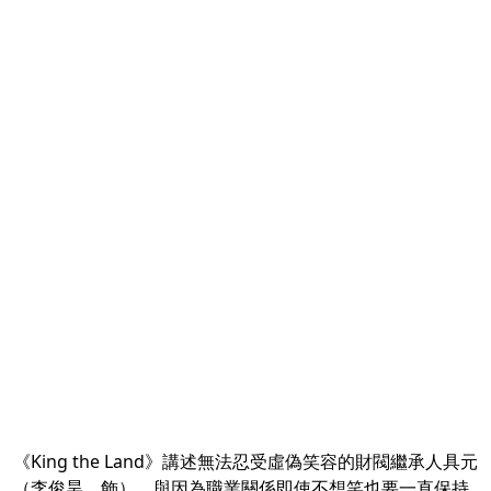
《King the Land》講述無法忍受虛偽笑容的財閥繼承人具元
（李俊昊 飾），與因為職業關係即使不想笑也要一直保持