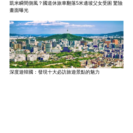
凱米瞬間側風？國道休旅車翻落5米邊坡父女受困 驚險
畫面曝光
深度遊韓國：發現十大必訪旅遊景點的魅力