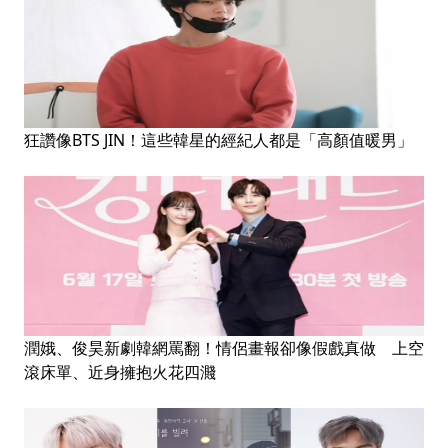
狂讚像BTS JIN！這些韓星的經紀人都是「高顏值暖男」
潤娥、俊昊新劇韓網罵翻！情侶畫報卻像假戲真做 上空
滾床單、近身擁抱火花四濺