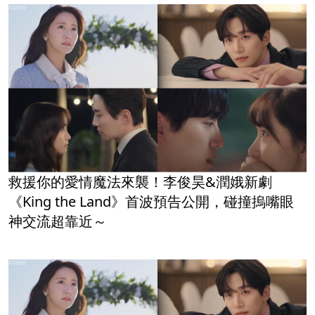
救援你的愛情魔法來襲！李俊昊&潤娥新劇
《King the Land》首波預告公開，碰撞摀嘴眼
神交流超靠近～