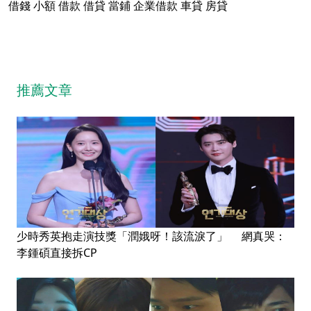
借錢
小額
借款
借貸
當鋪
企業借款
車貸
房貸
推薦文章
少時秀英抱走演技獎「潤娥呀！該流淚了」 網真哭：
李鍾碩直接拆CP