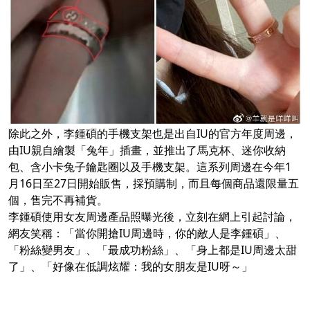
除此之外，李鍾碩的手機支架也是出自IU的官方年度周邊，
由IU親自繪製「兔年」插畫，並推出了馬克杯、迷你收納
包、含小卡兔子鑰匙圈以及手機支架。這系列周邊在今年1
月16日至27日開始販售，採預購制，而且每個商品還限量五
個，售完不再補貨。
李鍾碩使用女友周邊產品照曝光後，立刻在網上引起討論，
網友笑稱：「當你開搶IU周邊時，你的敵人是李鍾碩」、
「粉絲變男友」、「最成功粉絲」、「身上都是IU周邊太甜
了」、「好像在低調炫耀：我的女朋友是IU呀～」