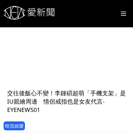
1
交往後飯心不變！李鍾碩超萌「手機支架」是
IU親繪周邊 情侶戒指也是女友代言-
EYENEWS01
韓流娛樂