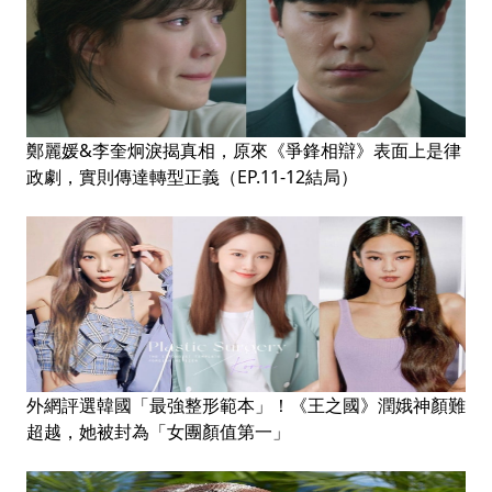
鄭麗媛&李奎炯淚揭真相，原來《爭鋒相辯》表面上是律
政劇，實則傳達轉型正義（EP.11-12結局）
外網評選韓國「最強整形範本」！《王之國》潤娥神顏難
超越，她被封為「女團顏值第一」