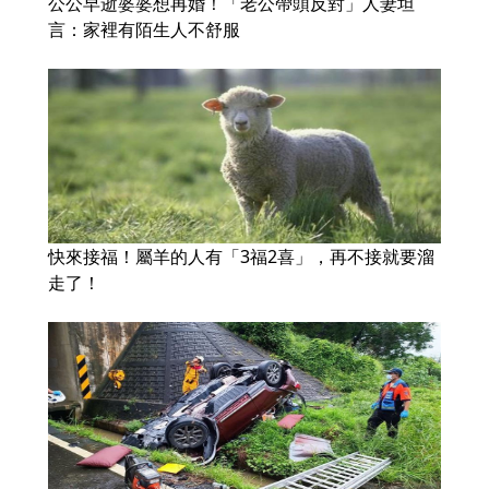
公公早逝婆婆想再婚！「老公帶頭反對」人妻坦
言：家裡有陌生人不舒服
快來接福！屬羊的人有「3福2喜」，再不接就要溜
走了！