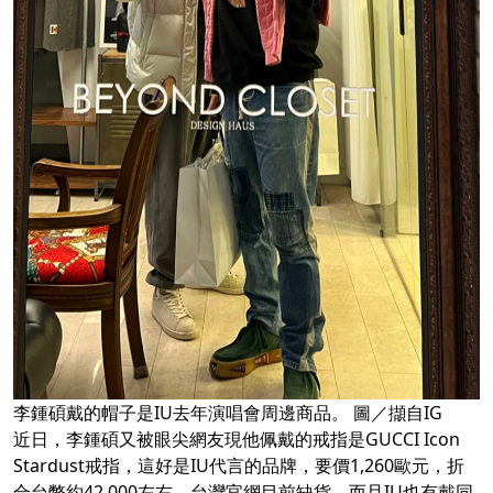
李鍾碩戴的帽子是IU去年演唱會周邊商品。 圖／擷自IG
近日，李鍾碩又被眼尖網友現他佩戴的戒指是GUCCI Icon
Stardust戒指，這好是IU代言的品牌，要價1,260歐元，折
合台幣約42,000左右，台灣官網目前缺貨。而且IU也有戴同