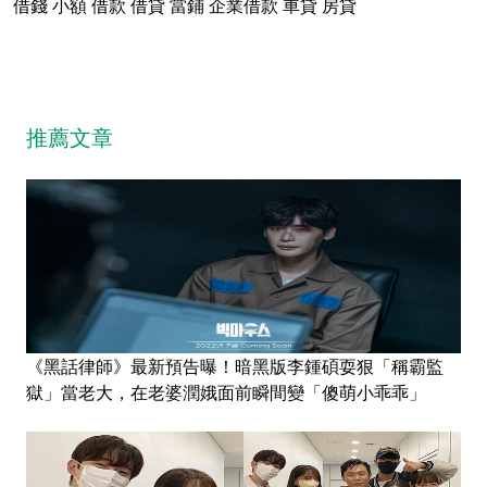
借錢
小額
借款
借貸
當鋪
企業借款
車貸
房貸
推薦文章
《黑話律師》最新預告曝！暗黑版李鍾碩耍狠「稱霸監
獄」當老大，在老婆潤娥面前瞬間變「傻萌小乖乖」