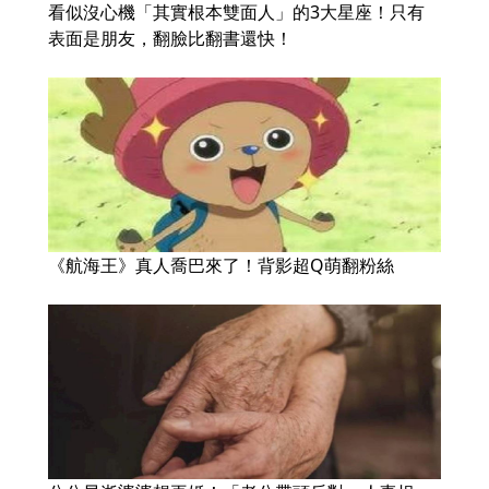
看似沒心機「其實根本雙面人」的3大星座！只有
表面是朋友，翻臉比翻書還快！
《航海王》真人喬巴來了！背影超Q萌翻粉絲