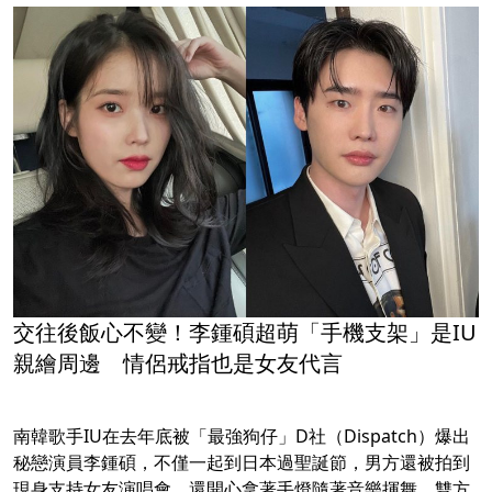
交往後飯心不變！李鍾碩超萌「手機支架」是IU
親繪周邊 情侶戒指也是女友代言
南韓歌手IU在去年底被「最強狗仔」D社（Dispatch）爆出
秘戀演員李鍾碩，不僅一起到日本過聖誕節，男方還被拍到
現身支持女友演唱會，還開心拿著手燈隨著音樂揮舞。雙方