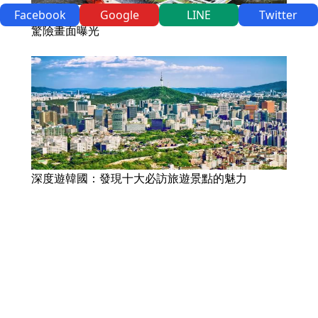
凱米瞬間側風？國道休旅車翻落5米邊坡父女受困
Facebook
Google
LINE
Twitter
驚險畫面曝光
深度遊韓國：發現十大必訪旅遊景點的魅力