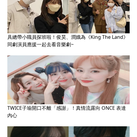
具總帶小職員探班啦！俊昊、潤娥為《King The Land》
同劇演員應援一起去看音樂劇~
TWICE子瑜開口不離「感謝」！真情流露向 ONCE 表達
內心