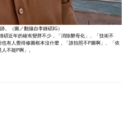
痕跡。（圖／翻攝自李鍾碩IG）
鍾碩近年的確有變胖不少，「消除酵母化」、「技術不
但也有人覺得修圖根本沒什麼，「誰拍照不P圖啊」、「依
男人不能P啊」。