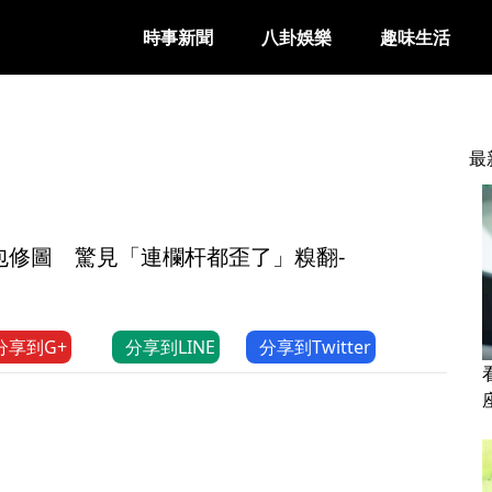
時事新聞
八卦娛樂
趣味生活
最
包修圖 驚見「連欄杆都歪了」糗翻-
分享到G+
分享到LINE
分享到Twitter