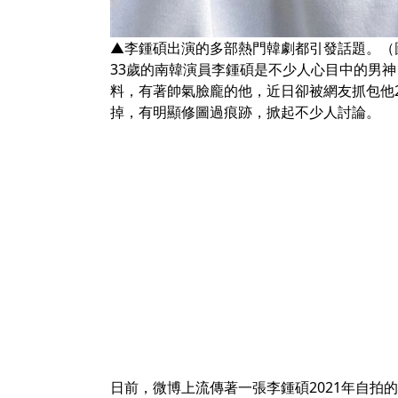
▲李鍾碩出演的多部熱門韓劇都引發話題。（
33歲的南韓演員李鍾碩是不少人心目中的男
料，有著帥氣臉龐的他，近日卻被網友抓包他2
掉，有明顯
修圖
過痕跡，掀起不少人討論。
日前，微博上流傳著一張李鍾碩2021年自拍