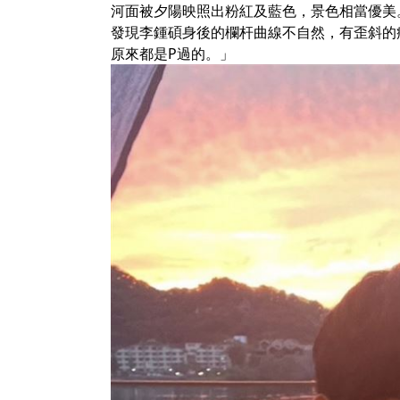
河面被夕陽映照出粉紅及藍色，景色相當優美
發現李鍾碩身後的欄杆曲線不自然，有歪斜的
原來都是P過的。」