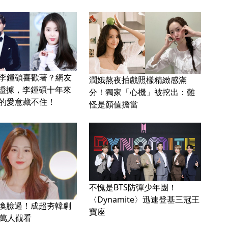
被李鍾碩喜歡著？網友
潤娥熬夜拍戲照樣精緻感滿
證據，李鍾碩十年來
分！獨家「心機」被挖出：難
滿的愛意藏不住！
怪是顏值擔當
不愧是BTS防彈少年團！
〈Dynamite〉迅速登基三冠王
換臉過！成超夯韓劇
寶座
0萬人觀看