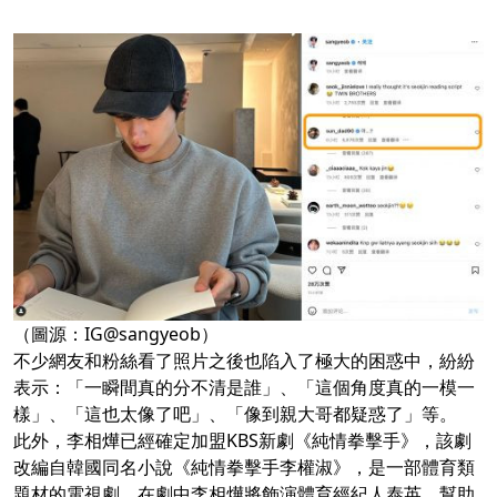
（圖源：IG@sangyeob）
不少網友和粉絲看了照片之後也陷入了極大的困惑中，紛紛
表示：「一瞬間真的分不清是誰」、「這個角度真的一模一
樣」、「這也太像了吧」、「像到親大哥都疑惑了」等。
此外，李相燁已經確定加盟KBS新劇《純情拳擊手》，該劇
改編自韓國同名小說《純情拳擊手李權淑》，是一部體育類
題材的電視劇。在劇中李相燁將飾演體育經紀人泰英，幫助