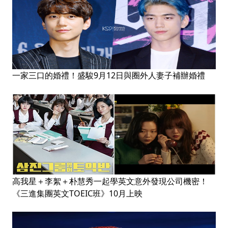
一家三口的婚禮！盛駿9月12日與圈外人妻子補辦婚禮
高我星＋李絮＋朴慧秀一起學英文意外發現公司機密！
《三進集團英文TOEIC班》10月上映