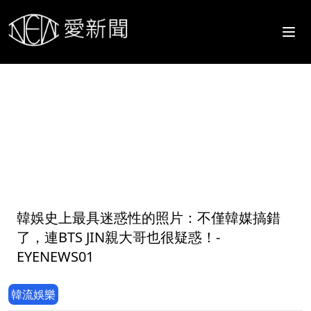
1
韓娛史上最具迷惑性的照片：不僅韓媒搞錯
了，連BTS JIN親大哥也很疑惑！-
EYENEWS01
韓流娛樂