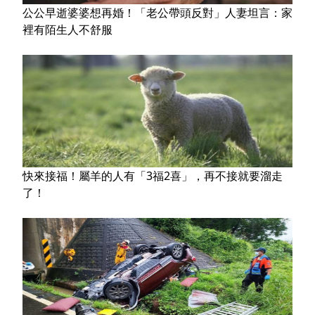
公公早逝婆婆想再婚！「老公帶頭反對」人妻坦言：家
裡有陌生人不舒服
快來接福！屬羊的人有「3福2喜」，再不接就要溜走
了！