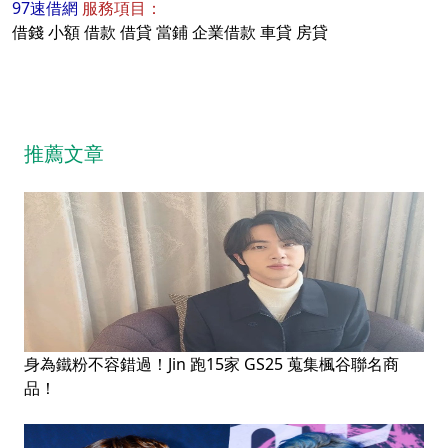
97速借網
服務項目：
借錢
小額
借款
借貸
當鋪
企業借款
車貸
房貸
推薦文章
身為鐵粉不容錯過！Jin 跑15家 GS25 蒐集楓谷聯名商
品！