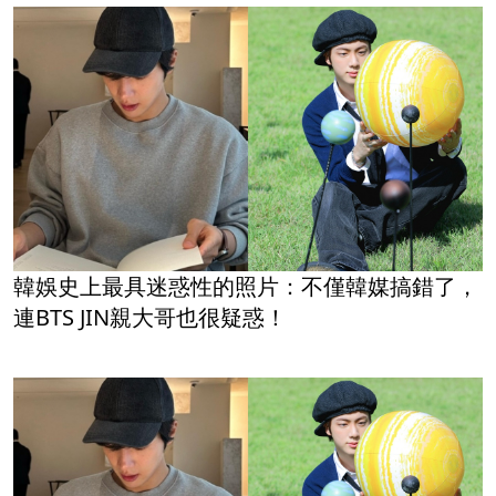
韓娛史上最具迷惑性的照片：不僅韓媒搞錯了，
連BTS JIN親大哥也很疑惑！