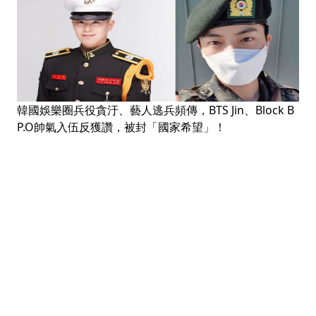
韓國娛樂圈兵役貪汙、藝人逃兵頻傳，BTS Jin、Block B
P.O帥氣入伍反獲讚，被封「國家希望」！