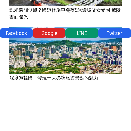
凱米瞬間側風？國道休旅車翻落5米邊坡父女受困 驚險
畫面曝光
Facebook
Google
LINE
Twitter
深度遊韓國：發現十大必訪旅遊景點的魅力