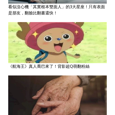
看似沒心機「其實根本雙面人」的3大星座！只有表面
是朋友，翻臉比翻書還快！
《航海王》真人喬巴來了！背影超Q萌翻粉絲