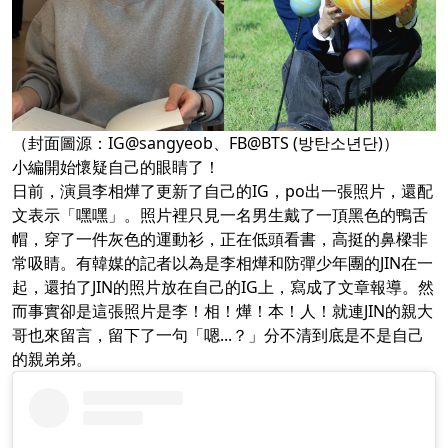
（封面圖源：IG@sangyeob、FB@BTS (방탄소년단)）
小編開始懷疑自己的眼睛了！
日前，演員李相燁了更新了自己的IG，po出一張照片，還配
文表示「嘿嘿」。照片裡只見一名男生戴了一頂黑色的鴨舌
帽，穿了一件灰色的運動衫，正在低頭看書，高挺的鼻樑非
常吸睛。有韓媒的記者以為是李相燁和防彈少年團的JIN在一
起，還拍了JIN的照片放在自己的IG上，寫成了文章報導。然
而事實卻是這張照片是李！相！燁！本！人！就連JIN的親大
哥也來留言，留下了一句「嗯...？」分不清到底是不是自己
的親弟弟。