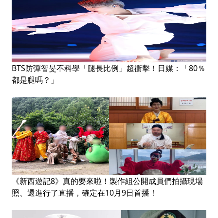
BTS防彈智旻不科學「腿長比例」超衝擊！日媒：「80％
都是腿嗎？」
《新西遊記8》真的要來啦！製作組公開成員們拍攝現場
照、還進行了直播，確定在10月9日首播！