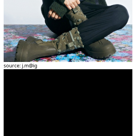
source:
j.m@ig