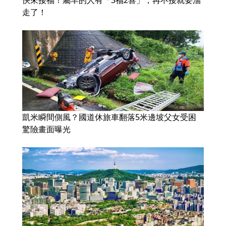
走了！
凱米瞬間側風？國道休旅車翻落5米邊坡父女受困
驚險畫面曝光