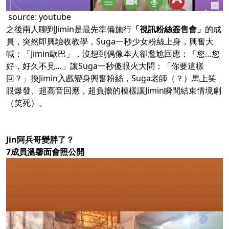
source:
youtube
之後兩人聊到Jimin是最先準備施行
「視訊粉絲簽售會」
的成
員，突然即興驗收教學，Suga一秒少女粉絲上身，興奮大
喊：「Jimin歐巴」，沒想到偶像本人卻尷尬回應：「您…您
好，好久不見…」讓Suga一秒傻眼火大問：「你要這樣
回？」換Jimin入戲變身興奮粉絲，Suga老師（？）馬上笑
眼爆發、超高音回應，超負擔的模樣讓Jimin瞬間結束情境劇
（笑死）。
Jin阿兵哥變胖了？
7成員溫馨面會照公開