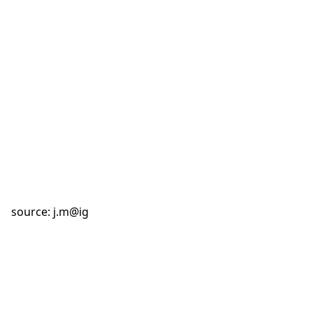
source:
j.m@ig