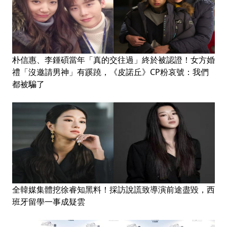
朴信惠、李鍾碩當年「真的交往過」終於被認證！女方婚
禮「沒邀請男神」有蹊蹺，《皮諾丘》CP粉哀號：我們
都被騙了
全韓媒集體挖徐睿知黑料！採訪說謊致導演前途盡毀，西
班牙留學一事成疑雲