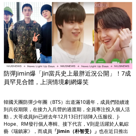
防彈Jimin爆「Jin當兵史上最胖近況公開」！7成
員罕見合體，上演情境劇網爆笑
韓國天團防彈少年團（BTS）出道滿10週年，成員們陸續達
到兵役期限，在接力入兵營的過渡期，全員專注投入個人活
動，大哥成員Jin已經去年12月13日打頭陣入伍服役、J-
Hope、RM發行個人專輯、接下代言，V則是活躍於人氣綜
藝《瑞鎮家》，而成員
「Jimin（朴智旻）」
也在近日推出