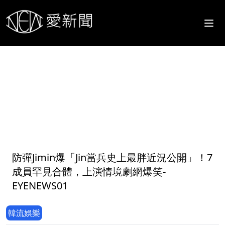
1
防彈Jimin爆「Jin當兵史上最胖近況公開」！7
成員罕見合體，上演情境劇網爆笑-
EYENEWS01
韓流娛樂