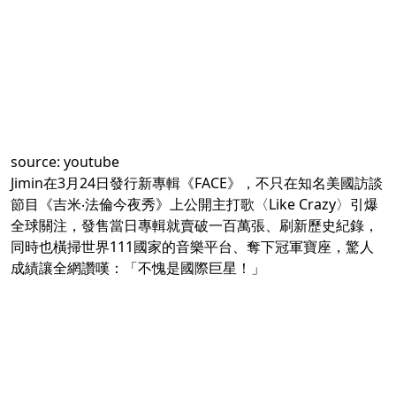
source:
youtube
Jimin在3月24日發行新專輯《FACE》，不只在知名美國訪談
節目《吉米‧法倫今夜秀》上公開主打歌〈Like Crazy〉引爆
全球關注，發售當日專輯就賣破一百萬張、刷新歷史紀錄，
同時也橫掃世界111國家的音樂平台、奪下冠軍寶座，驚人
成績讓全網讚嘆：「不愧是國際巨星！」