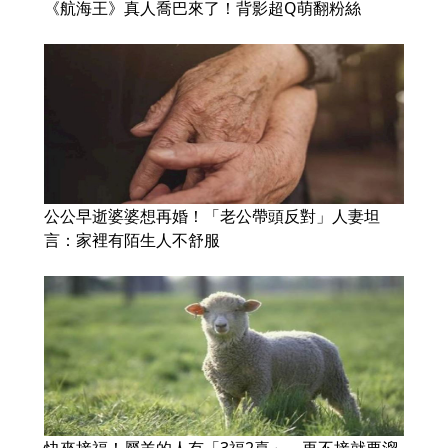
《航海王》真人喬巴來了！背影超Q萌翻粉絲
公公早逝婆婆想再婚！「老公帶頭反對」人妻坦
言：家裡有陌生人不舒服
快來接福！屬羊的人有「3福2喜」，再不接就要溜