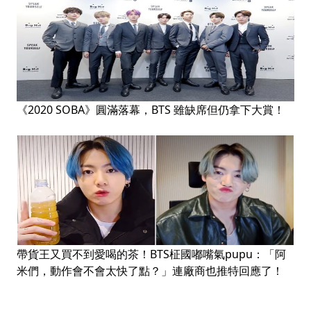
《2020 SOBA》圓滿落幕，BTS 雖缺席但仍拿下大賞！
帶貨王又買不到愛喝的茶！BTS柾國嘟嘴氣pupu：「阿
米們，動作會不會太快了點？」連廠商也推特回應了！