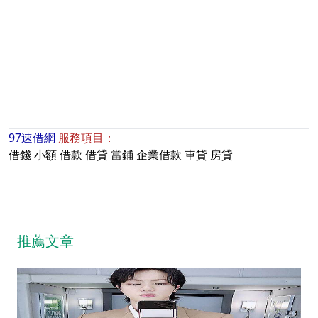
97速借網
服務項目：
借錢
小額
借款
借貸
當鋪
企業借款
車貸
房貸
推薦文章