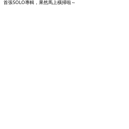
首張SOLO專輯，果然馬上橫掃啦～