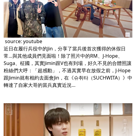
source:
youtube
近日在履行兵役中的Jin，分享了當兵後首次獲得的休假日
常…與其他成員們見面啦！除了照片中的RM、J-Hope、
Suga、柾國，其實Jimin跟V也有到場，好久不見的合體照讓
粉絲們大呼：「超感動」，不過其實早在放假之前，J-Hope
跟Jimin就有相約去面會Jin，在《슈취타（SUCHWITA）》中
轉達了自家大哥的當兵真實近況…