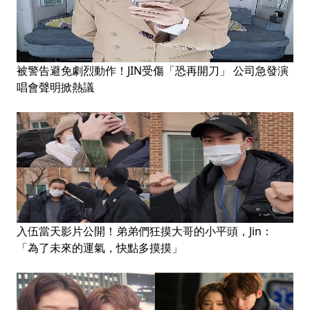
被警告避免劇烈動作！JIN受傷「恐再開刀」 公司急發演
唱會聲明掀熱議
入伍當天影片公開！弟弟們狂摸大哥的小平頭，Jin：
「為了未來的運氣，快點多摸摸」