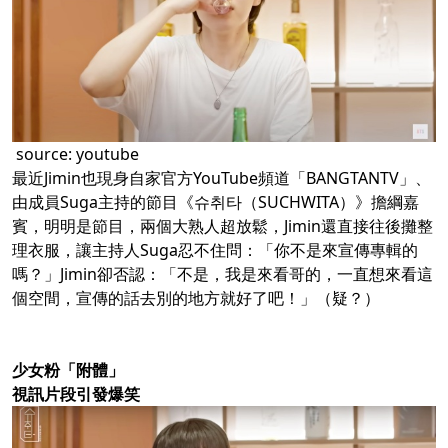
source:
youtube
最近Jimin也現身自家官方YouTube頻道「BANGTANTV」、
由成員Suga主持的節目《슈취타（SUCHWITA）》擔綱嘉
賓，明明是節目，兩個大熟人超放鬆，Jimin還直接往後攤整
理衣服，讓主持人Suga忍不住問：「你不是來宣傳專輯的
嗎？」Jimin卻否認：「不是，我是來看哥的，一直想來看這
個空間，宣傳的話去別的地方就好了吧！」（疑？）
少女粉「附體」
視訊片段引發爆笑