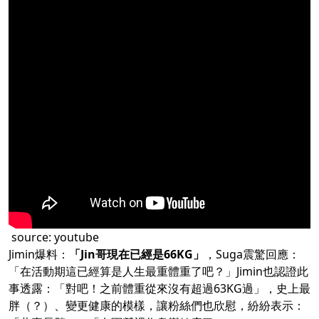
source:
youtube
Jimin爆料：
「Jin哥現在已經是66KG」
，Suga震驚回應：
「在活動期這已經算是人生最重體重了吧？」Jimin也認證此
事透露：「對吧！之前體重從來沒有超過63KG過」，史上最
胖（？）、變更健康的模樣，讓粉絲們也欣慰，紛紛表示：