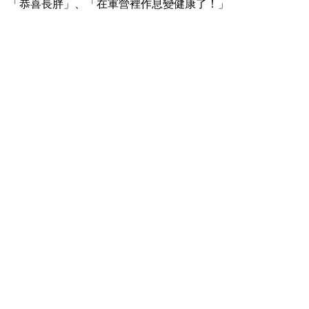
「恭喜長胖」、「在軍營裡作息變健康了！」