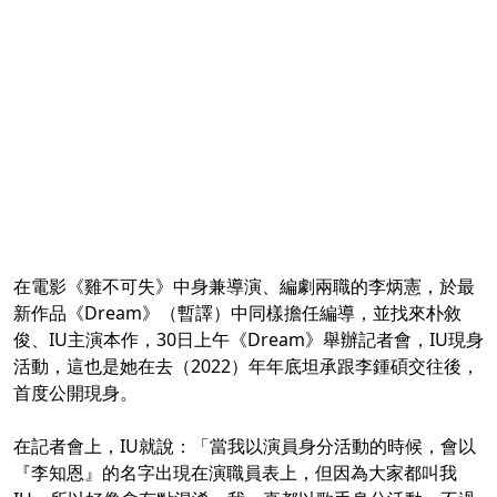
在電影《雞不可失》中身兼導演、編劇兩職的李炳憲，於最
新作品《Dream》（暫譯）中同樣擔任編導，並找來朴敘
俊、IU主演本作，30日上午《Dream》舉辦記者會，IU現身
活動，這也是她在去（2022）年年底坦承跟李鍾碩交往後，
首度公開現身。
在記者會上，IU就說：「當我以演員身分活動的時候，會以
『李知恩』的名字出現在演職員表上，但因為大家都叫我