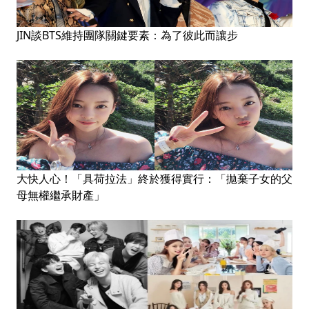
JIN談BTS維持團隊關鍵要素：為了彼此而讓步
大快人心！「具荷拉法」終於獲得實行：「拋棄子女的父
母無權繼承財產」