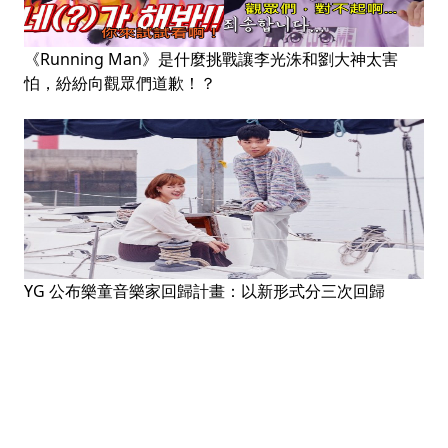
《Running Man》是什麼挑戰讓李光洙和劉大神太害
怕，紛紛向觀眾們道歉！？
YG 公布樂童音樂家回歸計畫：以新形式分三次回歸