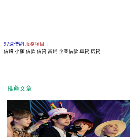
97速借網
服務項目：
借錢
小額
借款
借貸
當鋪
企業借款
車貸
房貸
推薦文章