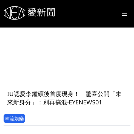
1
IU認愛李鍾碩後首度現身！ 驚喜公開「未
來新身分」：別再搞混-EYENEWS01
韓流娛樂