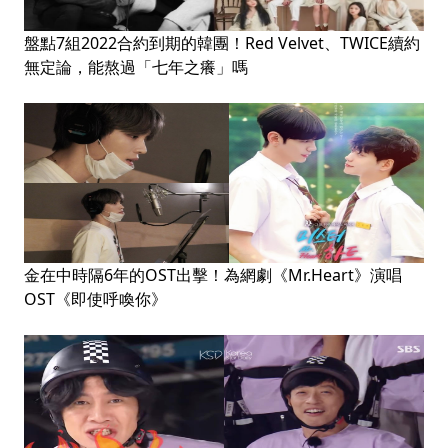
盤點7組2022合約到期的韓團！Red Velvet、TWICE續約
無定論，能熬過「七年之癢」嗎
金在中時隔6年的OST出擊！為網劇《Mr.Heart》演唱
OST《即使呼喚你》