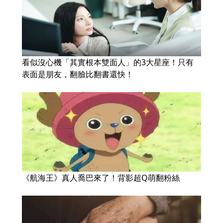
看似沒心機「其實根本雙面人」的3大星座！只有
表面是朋友，翻臉比翻書還快！
《航海王》真人喬巴來了！背影超Q萌翻粉絲