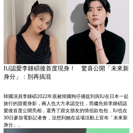
IU認愛李鍾碩後首度現身！ 驚喜公開「未來新
身分」：別再搞混
韓國演員李鍾碩2022年底被韓國狗仔捕捉到與IU在日本一起
旅行的甜蜜身影，兩人也大方承認交往，而繼先前李鍾碩認
愛後首度公開亮相，還秀了跟女朋友的情侶款包包，IU也在
30日參加電影記者會，沒想到她在這場活動上宣布「未來新
身分」。