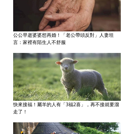
公公早逝婆婆想再婚！「老公帶頭反對」人妻坦
言：家裡有陌生人不舒服
快來接福！屬羊的人有「3福2喜」，再不接就要溜
走了！