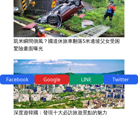
凱米瞬間側風？國道休旅車翻落5米邊坡父女受困
驚險畫面曝光
Facebook
Google
LINE
Twitter
深度遊韓國：發現十大必訪旅遊景點的魅力