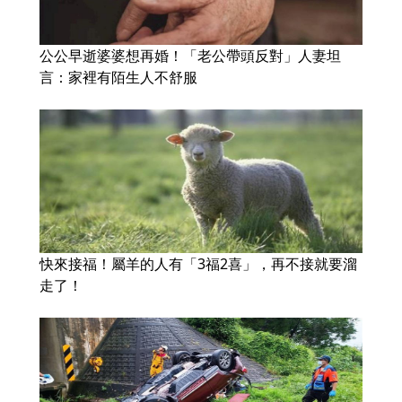
公公早逝婆婆想再婚！「老公帶頭反對」人妻坦
言：家裡有陌生人不舒服
快來接福！屬羊的人有「3福2喜」，再不接就要溜
走了！