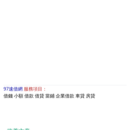
97速借網
服務項目：
借錢
小額
借款
借貸
當鋪
企業借款
車貸
房貸