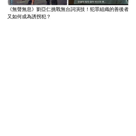
《無聲無息》劉亞仁挑戰無台詞演技！犯罪組織的善後者
又如何成為誘拐犯？