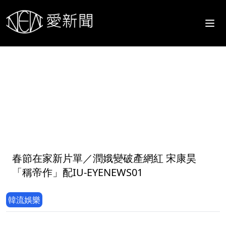
1
春節在家新片單／潤娥變破產網紅 宋康昊
「稱帝作」配IU-EYENEWS01
韓流娛樂