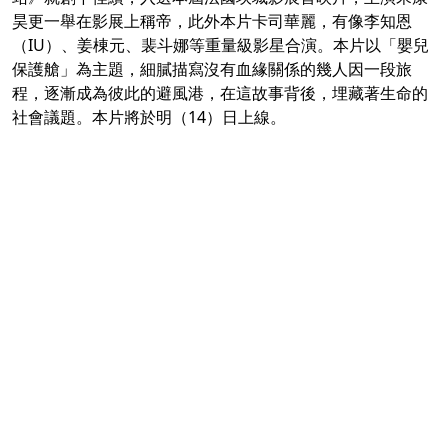
昊更一舉在影展上稱帝，此外本片卡司華麗，有像李知恩
（IU）、姜棟元、裴斗娜等重量級影星合演。本片以「嬰兒
保護艙」為主題，細膩描寫沒有血緣關係的幾人因一段旅
程，逐漸成為彼此的避風港，在這故事背後，埋藏著生命的
社會議題。本片將於明（14）日上線。