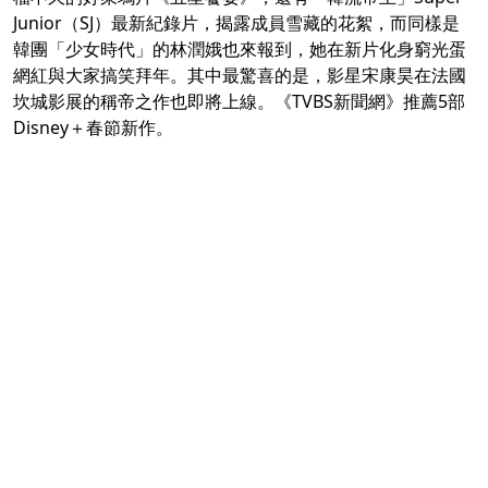
Junior（SJ）最新紀錄片，揭露成員雪藏的花絮，而同樣是
韓團「少女時代」的林潤娥也來報到，她在新片化身窮光蛋
網紅與大家搞笑拜年。其中最驚喜的是，影星宋康昊在法國
坎城影展的稱帝之作也即將上線。《TVBS新聞網》推薦5部
Disney＋春節新作。