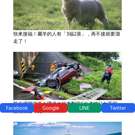
快來接福！屬羊的人有「3福2喜」，再不接就要溜
走了！
凱米瞬間側風？國道休旅車翻落5米邊坡父女受困
Facebook
Google
LINE
Twitter
驚險畫面曝光