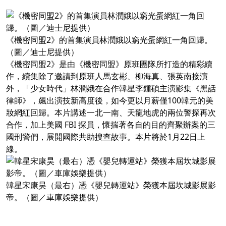
《機密同盟2》的首集演員林潤娥以窮光蛋網紅一角回歸。
（圖／迪士尼提供）
《機密同盟2》是由《機密同盟》原班團隊所打造的精彩續
作，續集除了邀請到原班人馬玄彬、柳海真、張英南接演
外，「少女時代」林潤娥在合作韓星李鍾碩主演影集《黑話
律師》，飆出演技新高度後，如今更以月薪僅100韓元的美
妝網紅回歸。本片講述一北一南、天龍地虎的兩位警探再次
合作，加上美國 FBI 探員，懷揣著各自的目的齊聚辦案的三
國刑警們，展開國際共助搜查故事。本片將於1月22日上
線。
韓星宋康昊（最右）憑《嬰兒轉運站》榮獲本屆坎城影展影
帝。（圖／車庫娛樂提供）