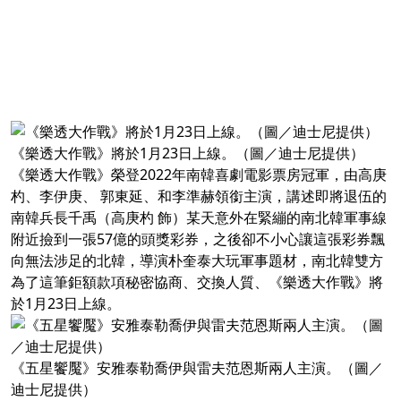
《樂透大作戰》將於1月23日上線。（圖／迪士尼提供）
《樂透大作戰》榮登2022年南韓喜劇電影票房冠軍，由高庚
杓、李伊庚、 郭東延、和李準赫領銜主演，講述即將退伍的
南韓兵長千禹（高庚杓 飾）某天意外在緊繃的南北韓軍事線
附近撿到一張57億的頭獎彩券，之後卻不小心讓這張彩券飄
向無法涉足的北韓，導演朴奎泰大玩軍事題材，南北韓雙方
為了這筆鉅額款項秘密協商、交換人質、《樂透大作戰》將
於1月23日上線。
《五星饗魘》安雅泰勒喬伊與雷夫范恩斯兩人主演。（圖／
迪士尼提供）