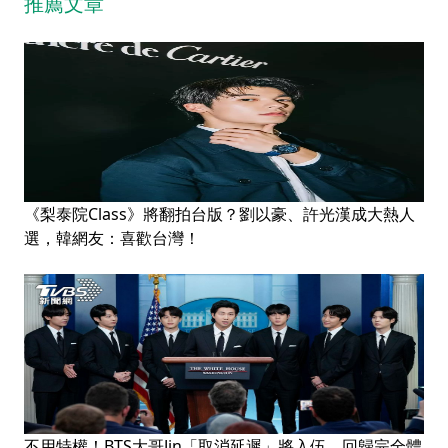
推薦文章
《梨泰院Class》將翻拍台版？劉以豪、許光漢成大熱人
選，韓網友：喜歡台灣！
不用特權！BTS大哥Jin「取消延遲」將入伍 回歸完全體