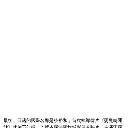
最後，日籍的國際名導是枝裕和，首次執導韓片《嬰兒轉運
站》就創下佳績，入選本屆法國坎城影展首映片，主演宋康