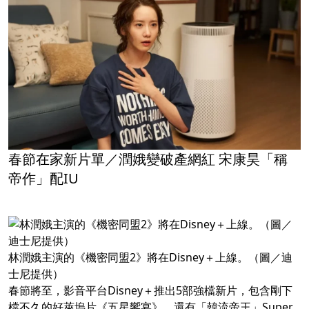
春節在家新片單／潤娥變破產網紅 宋康昊「稱
帝作」配IU
林潤娥主演的《機密同盟2》將在Disney＋上線。（圖／迪
士尼提供）
春節將至，影音平台Disney＋推出5部強檔新片，包含剛下
檔不久的好萊塢片《五星饗宴》，還有「韓流帝王」Super