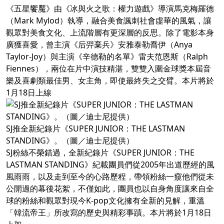
《五星饗魘》由《冰與火之歌：權力遊戲》導演馬克梅羅德
（Mark Mylod）執導，融合美食諷刺社會虛華的風氣，讓
觀眾對美食文化、上流階層有更深層的反思。除了電影本身
廣獲喜愛，曾主演《后羿棄兵》安雅泰勒喬伊（Anya
Taylor-Joy）與主演《辛德勒的名單》雷夫范恩斯（Ralph
Fiennes），兩位在片中演技精湛，雙雙入圍金球獎本屆音
樂及喜劇類最佳男、女主角，即使最終失之交臂。本片將於
1月18日上線
SJ推全新紀錄片《SUPER JUNIOR：THE LASTMAN
STANDING》。（圖／迪士尼提供）
SJ粉絲不榮錯過，全新紀錄片《SUPER JUNIOR：THE
LASTMAN STANDING》紀載團員們從2005年出道歷經的風
風雨雨，以及走到至今的心路歷程，帶領粉絲一窺他們從未
公開過的幕後花絮，不僅如此，團員也以自身角度讓來自全
球的粉絲和觀眾對現今K-pop文化擁有全新的見解，重溫
「韓流帝王」所改寫的歷史與精彩事蹟。本片將於1月18日