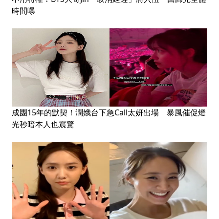
時間曝
成團15年的默契！潤娥台下急Call太妍出場 暴風催促燈
光秒暗本人也震驚