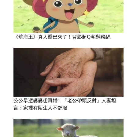
《航海王》真人喬巴來了！背影超Q萌翻粉絲
公公早逝婆婆想再婚！「老公帶頭反對」人妻坦
言：家裡有陌生人不舒服