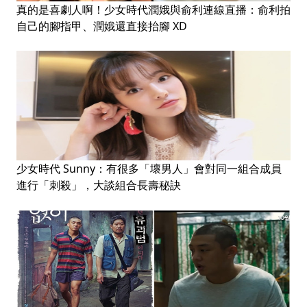
真的是喜劇人啊！少女時代潤娥與俞利連線直播：俞利拍
自己的腳指甲、潤娥還直接抬腳 XD
少女時代 Sunny：有很多「壞男人」會對同一組合成員
進行「刺殺」，大談組合長壽秘訣