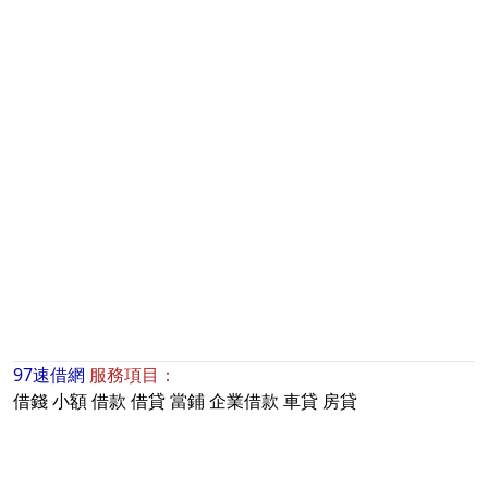
97速借網
服務項目：
借錢
小額
借款
借貸
當鋪
企業借款
車貸
房貸