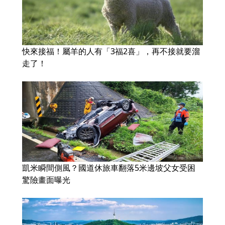
快來接福！屬羊的人有「3福2喜」，再不接就要溜
走了！
凱米瞬間側風？國道休旅車翻落5米邊坡父女受困
驚險畫面曝光