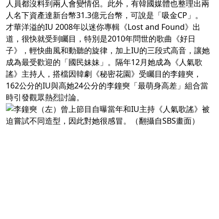
人員都沒料到兩人會變情侶。此外，有韓國媒體也整理出兩
人名下資產達新台幣31.3億元台幣，可說是「吸金CP」。
才華洋溢的IU 2008年以迷你專輯《Lost and Found》出
道，很快就受到矚目，特別是2010年問世的歌曲《好日
子》，輕快曲風和動聽的旋律，加上IU的三段式高音，讓她
成為最受歡迎的「國民妹妹」。隔年12月她成為《人氣歌
謠》主持人，搭檔因韓劇《秘密花園》受矚目的李鐘奭，
162公分的IU與高她24公分的李鐘奭「最萌身高差」組合當
時引發觀眾熱烈討論。