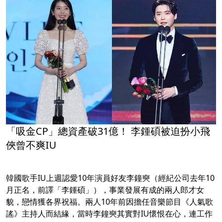
「吸金CP」總資產破31億！ 李鍾碩被迫扮小飛
俠曾不爽IU
韓國歌手IU上週認愛10年演員好友李鐘奭（經紀公司去年10
月正名，前譯「李鍾碩」），事業發展有成的兩人郎才女
貌，戀情獲各界祝福。兩人10年前因擔任音樂節目《人氣歌
謠》主持人而結緣，當時李鐘奭其實對IU懷恨在心，連工作