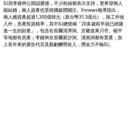
IU與李鐘奭公開認愛後，不少粉絲都表示支持，更希望兩人
能結婚，兩人資產也受韓國媒體關注。Fnnews報導指出，
兩人總資產超過1,300億韓元（新台幣31.3億元），除工作收
入外，房產投資精準，其中IU總號稱「20多歲前半就已經賺
進一生的財產」，包含在首爾清潭洞、京畿道果川市、楊平
等地都有房產；李鐘奭在首爾新沙洞、漢南洞都有置產，加
上長年來的廣告代言及戲劇酬勞收入，撈金力不輸IU。