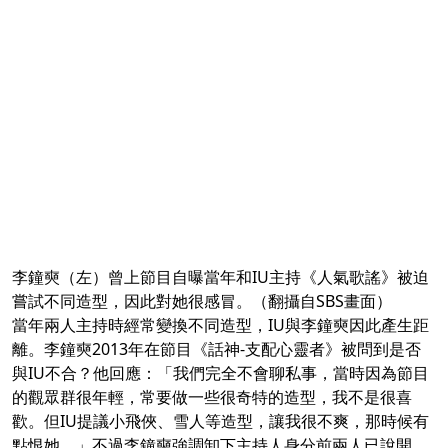
李鐘奭（左）曾上節目自曝當年和IU主持《人氣歌謠》被迫
嘗試不同造型，因此對她很感冒。（翻攝自SBS畫面）
當年兩人主持時經常變換不同造型，IU與李鐘奭因此產生距
離。李鐘奭2013年在節目《話神-支配心靈者》被問到是否
與IU不合？他回應：「我們完全不會聊私事，當時因為節目
的觀眾群很年輕，常要做一些很奇特的造型，我不是很喜
歡。但IU提議小飛俠、雪人等造型，讓我很不爽，那時候有
點恨她。」不過李鐘奭強調卸下主持人身分前兩人已說開，