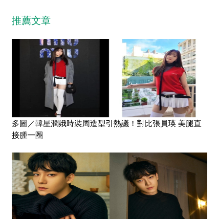
推薦文章
多圖／韓星潤娥時裝周造型引熱議！對比張員瑛 美腿直
接腫一圈