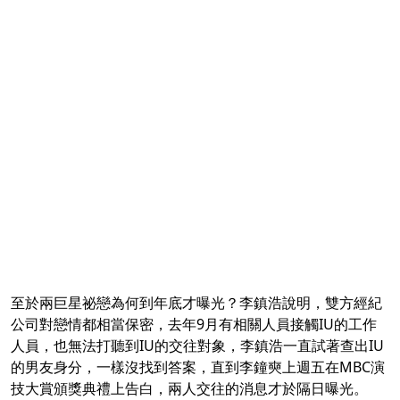
至於兩巨星祕戀為何到年底才曝光？李鎮浩說明，雙方經紀
公司對戀情都相當保密，去年9月有相關人員接觸IU的工作
人員，也無法打聽到IU的交往對象，李鎮浩一直試著查出IU
的男友身分，一樣沒找到答案，直到李鐘奭上週五在MBC演
技大賞頒獎典禮上告白，兩人交往的消息才於隔日曝光。