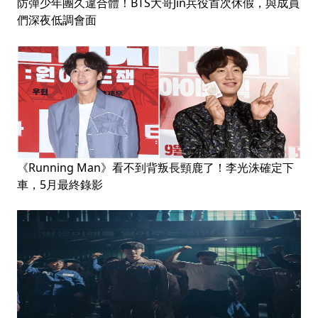
防彈少年團久違合體！BTS大哥Jin兵役首次休假，與成員
們深夜低調會面
《Running Man》看不到背叛長頸鹿了！李光洙確定下
車，5月最終錄影