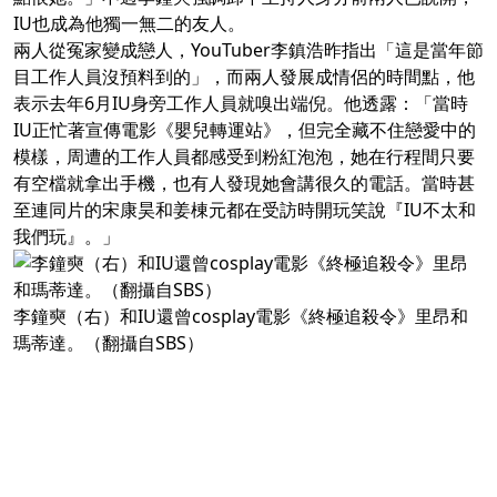
IU也成為他獨一無二的友人。
兩人從冤家變成戀人，YouTuber李鎮浩昨指出「這是當年節
目工作人員沒預料到的」，而兩人發展成情侶的時間點，他
表示去年6月IU身旁工作人員就嗅出端倪。他透露：「當時
IU正忙著宣傳電影《嬰兒轉運站》，但完全藏不住戀愛中的
模樣，周遭的工作人員都感受到粉紅泡泡，她在行程間只要
有空檔就拿出手機，也有人發現她會講很久的電話。當時甚
至連同片的宋康昊和姜棟元都在受訪時開玩笑說『IU不太和
我們玩』。」
李鐘奭（右）和IU還曾cosplay電影《終極追殺令》里昂和
瑪蒂達。（翻攝自SBS）