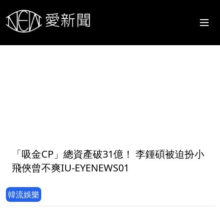
1
「吸金CP」總資產破31億！ 李鍾碩被迫扮小
飛俠曾不爽IU-EYENEWS01
韓流娛樂