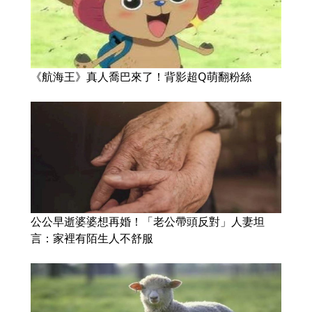
《航海王》真人喬巴來了！背影超Q萌翻粉絲
公公早逝婆婆想再婚！「老公帶頭反對」人妻坦
言：家裡有陌生人不舒服