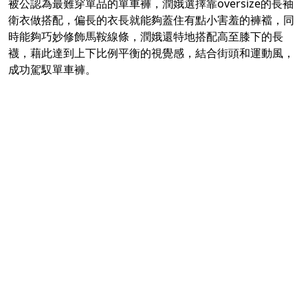
被公認為最難穿單品的單車褲，潤娥選擇靠oversize的長袖
衛衣做搭配，偏長的衣長就能夠蓋住有點小害羞的褲襠，同
時能夠巧妙修飾馬鞍線條，潤娥還特地搭配高至膝下的長
襪，藉此達到上下比例平衡的視覺感，結合街頭和運動風，
成功駕馭單車褲。