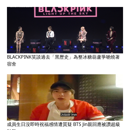
BLACKPINK笑談過去「黑歷史」為整冰糖葫蘆爭啲燒著
宿舍
成員生日沒即時祝福感情遭質疑 BTS Jin親回應被讚超級