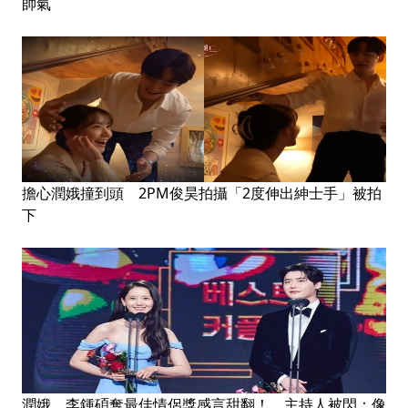
帥氣
擔心潤娥撞到頭 2PM俊昊拍攝「2度伸出紳士手」被拍
下
潤娥、李鍾碩奪最佳情侶獎感言甜翻！ 主持人被閃：像