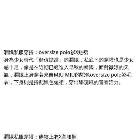
潤娥私服穿搭：oversize polo衫X短裙
身為少女時代「顏值擔當」的潤娥，私底下的穿搭也是少女
感十足，像是在近期已經進入早秋的韓國，面對微涼的天
氣，潤娥上身穿著來自MIU MIU的駝色oversize polo衫毛
衣，下身則是搭配黑色短裙，穿出學院風的青春活力。
潤娥私服穿搭：條紋上衣X高腰褲