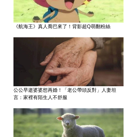
《航海王》真人喬巴來了！背影超Q萌翻粉絲
公公早逝婆婆想再婚！「老公帶頭反對」人妻坦
言：家裡有陌生人不舒服