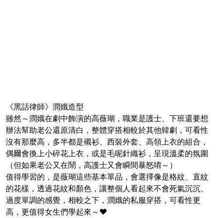
《黑話律師》潤娥造型
雖然～潤娥在劇中飾演的高薇瑚，職業是護士、下班還要想
辦法幫助老公還原清白，整體穿搭相較於其他韓劇，可看性
沒有那麼高，多半都是襯衫、西裝外套、高領上衣的組合，
偶爾會換上小碎花上衣，或是毛呢針織衫，呈現溫柔的氛圍
（但如果老公又在鬧，高護士又會瞬間暴怒唷～）
值得學習的，是薇瑚這些基本單品，會選擇像是格紋、直紋
的花樣，透過花紋和顏色，讓整個人看起來不會死氣沉沉、
過度單調的感覺，相較之下，潤娥的私服穿搭，可看性更
高，更值得女生們學起來～❤