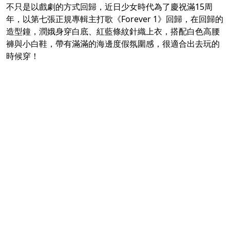
不只是以戲劇的方式回歸，近日少女時代為了慶祝滿15周
年，以第七張正規專輯主打歌《Forever 1》回歸，在回歸的
造型鐘，潤娥身穿白底、紅藍條紋針織上衣，搭配白色高腰
褲與小白鞋，帶有滿滿的海邊度假氛圍感，很適合出去玩的
時候穿！