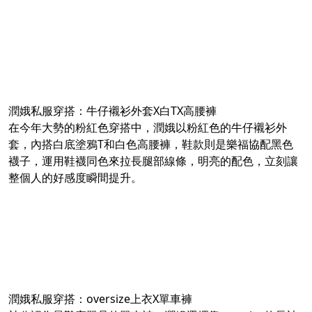
潤娥私服穿搭：牛仔襯衫外套X白TX高腰褲
在今年大勢的粉紅色穿搭中，潤娥以粉紅色的牛仔襯衫外
套，內搭白底塗鴉T和白色高腰褲，鞋款則是樂福協配黑色
襪子，運用鞋襪同色來拉長腿部線條，明亮的配色，立刻讓
整個人的好感度瞬間提升。
潤娥私服穿搭：oversize上衣X單車褲