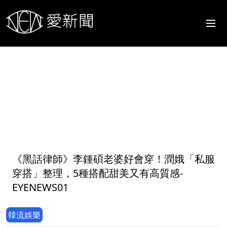
1
《黑話律師》李鍾碩老婆好會穿！潤娥「私服
穿搭」整理，5種搭配甜美又有高質感-
EYENEWS01
韓流娛樂