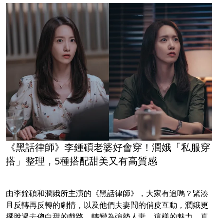
《黑話律師》李鍾碩老婆好會穿！潤娥「私服穿
搭」整理，5種搭配甜美又有高質感
由李鐘碩和潤娥所主演的《黑話律師》，大家有追嗎？緊湊
且反轉再反轉的劇情，以及他們夫妻間的俏皮互動，潤娥更
擺脫過去傻白甜的戲路，轉變為強勢人妻，這樣的魅力，真