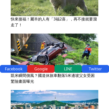
快來接福！屬羊的人有「3福2喜」，再不接就要溜
走了！
Facebook
Google
LINE
Twitter
凱米瞬間側風？國道休旅車翻落5米邊坡父女受困
驚險畫面曝光