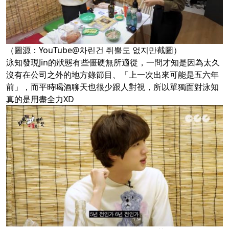
（圖源：YouTube@차린건 쥐뿔도 없지만截圖）
泳知發現Jin的狀態有些僵硬無所適從，一問才知是因為太久
沒有在公司之外的地方錄節目、「上一次出來可能是五六年
前」，而平時喝酒聊天也很少跟人對視，所以單獨面對泳知
真的是用盡全力XD