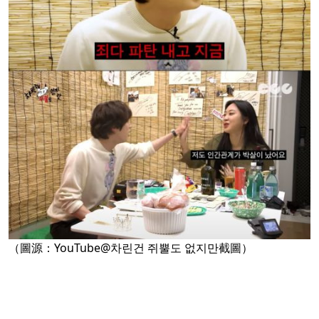
（圖源：YouTube@차린건 쥐뿔도 없지만截圖）