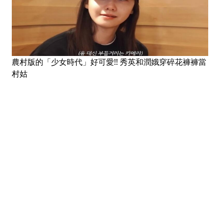
農村版的「少女時代」好可愛!! 秀英和潤娥穿碎花褲褲當
村姑