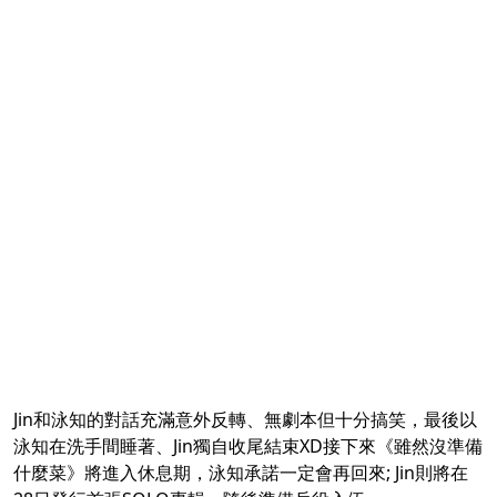
Jin和泳知的對話充滿意外反轉、無劇本但十分搞笑，最後以
泳知在洗手間睡著、Jin獨自收尾結束XD接下來《雖然沒準備
什麼菜》將進入休息期，泳知承諾一定會再回來; Jin則將在