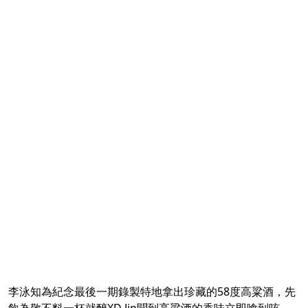
李泳知為紀念最後一期錄製特地拿出珍藏的58度高粱酒，先