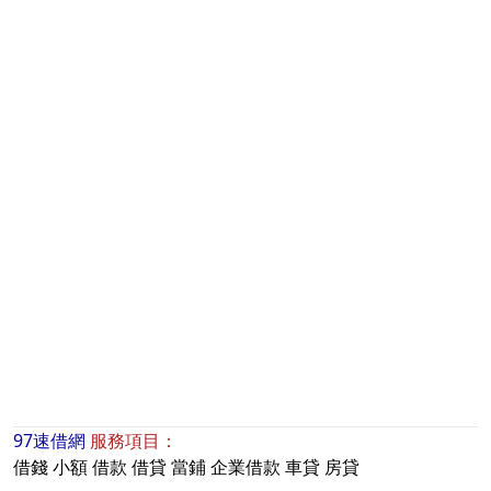
97速借網
服務項目：
借錢
小額
借款
借貸
當鋪
企業借款
車貸
房貸