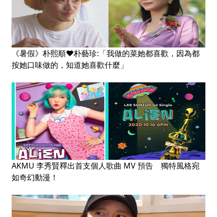
《暑假》朴熙順❤朴藝珍:「我做的菜她都喜歡，因為都
按她口味做的，知道她喜歡什麼」
AKMU 李秀賢釋出首支個人歌曲 MV 預告 獨特風格宛
如奇幻動漫！