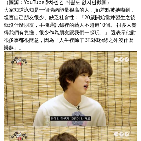
（圖源：YouTube@차린건 쥐뿔도 없지만截圖）
大家知道泳知是一個情緒能量很高的人，Jin差點被她嚇到，
坦言自己朋友很少、缺乏社會性：「20歲開始當練習生之後
就沒什麼朋友，手機通訊錄裡的藝人不超過10個。 很多人覺
得我們有負擔，很少作為朋友跟我們一起玩。」 還表示他對
很多事都很隨意，因為「人生裡除了BTS和粉絲之外沒什麼
樂趣」。