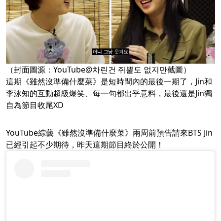
（封面圖源：YouTube@차린건 쥐뿔도 없지만截圖）
這期《雖然沒準備什麼菜》是短時間內的最後一期了，Jin和
李泳知的互動超級爆笑、每一句都出乎意料，最後還是Jin獨
自為節目收尾XD
YouTube綜藝《雖然沒準備什麼菜》兩周前預告請來BTS Jin
已經引起不少期待，昨天這期節目終於公開！