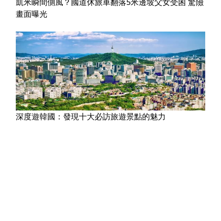
凱米瞬間側風？國道休旅車翻落5米邊坡父女受困 驚險
畫面曝光
深度遊韓國：發現十大必訪旅遊景點的魅力