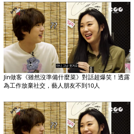
Jin做客《雖然沒準備什麼菜》對話超爆笑！透露
為工作放棄社交，藝人朋友不到10人