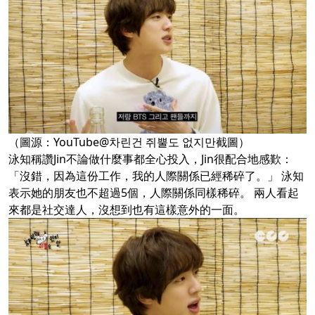
（圖源：YouTube@차린건 쥐뿔도 없지만截圖）
泳知稱讚Jin不論做什麼事都全心投入，Jin很配合地感歎：
「沒錯，因為這份工作，我的人際關係已經稀碎了。」 泳知
表示她的朋友也不超過5個，人際關係同樣稀碎。 兩人看起
來都是社交達人，沒想到也有這樣意外的一面。