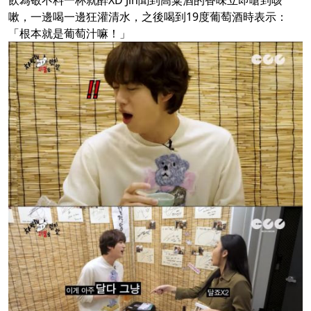
飲為敬不料一杯就醉XD Jin聞到高粱酒的香味立即嗆到咳
嗽，一邊喝一邊狂灌清水，之後喝到19度葡萄酒時表示：
「根本就是葡萄汁嘛！」