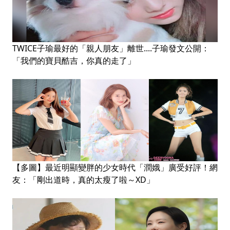
TWICE子瑜最好的「親人朋友」離世....子瑜發文公開：
「我們的寶貝酷吉，你真的走了」
【多圖】最近明顯變胖的少女時代「潤娥」廣受好評！網
友：「剛出道時，真的太瘦了啦～XD」