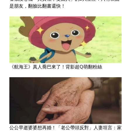
是朋友，翻臉比翻書還快！
《航海王》真人喬巴來了！背影超Q萌翻粉絲
公公早逝婆婆想再婚！「老公帶頭反對」人妻坦言：家