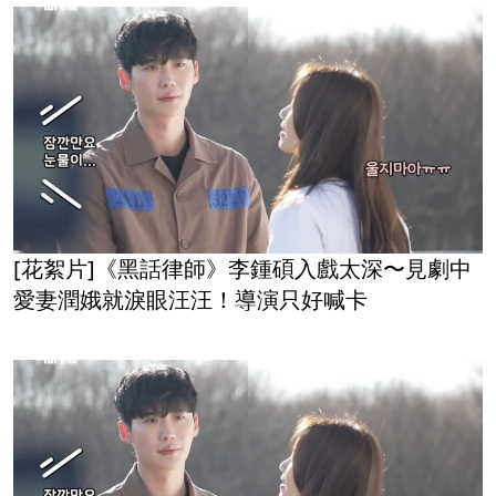
[花絮片]《黑話律師》李鍾碩入戲太深〜見劇中
愛妻潤娥就淚眼汪汪！導演只好喊卡