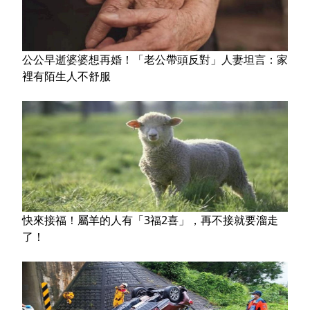
公公早逝婆婆想再婚！「老公帶頭反對」人妻坦言：家
裡有陌生人不舒服
快來接福！屬羊的人有「3福2喜」，再不接就要溜走
了！