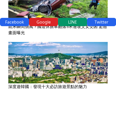
Facebook
Google
LINE
Twitter
凱米瞬間側風？國道休旅車翻落5米邊坡父女受困 驚險
畫面曝光
深度遊韓國：發現十大必訪旅遊景點的魅力