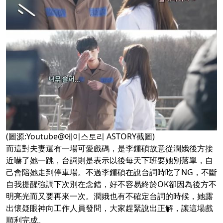
(圖源:Youtube@에이스토리 ASTORY截圖)
而這對夫妻還有一場可愛戲碼，是李鍾碩故意從潤娥後方接
近嚇了她一跳，台詞則是表示以後每天下班要她別落單，自
己會陪她走到停車場。不過李鍾碩在說台詞時吃了NG，不斷
自我提醒強調下次別在念錯，好不容易終於OK卻因為後方不
明亮光而又要再來一次。潤娥也有不確定台詞的時候，她露
出懷疑眼神向工作人員發問，大家趕緊說出正解，讓這場戲
順利完成。