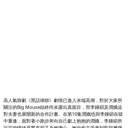
高人氣韓劇《黑話律師》劇情已進入末端高潮，對於大家所
關注的Big Mouse始終尚未露出真面目，而李鍾碩及潤娥這
對夫妻也展開新的合作計畫。在第10集潤娥也與李鍾碩在獄
中重逢，面對著小跑步奔向自己獻上抱抱的潤娥，李鍾碩所
設定的情緒是驚喜卻又為她擔心，她自作主張來到監獄應徵