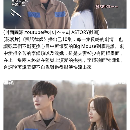
(封面圖源:Youtube@에이스토리 ASTORY截圖)
[花絮片]《黑話律師》播出已10集，每一集反轉的劇情，也
讓觀眾們不斷更換心目中所懷疑的Big Mouse到底是誰。劇
中愛得辛苦的李鍾碩以及潤娥，雖是夫妻卻少有同框畫面，
在上一集兩人終於在監獄上演愛的抱抱，李鍾碩面對潤娥，
台詞說著說著卻不自覺難過得眼淚快流出來！