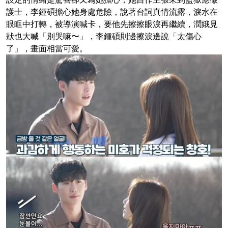
護士，李鍾碩擔心她身處危險，說著台詞真情流露，淚水在
眼眶中打轉，被導演喊卡，要他先擦擦眼淚再繼續，潤娥見
狀也大喊「別哭嘛〜」，李鍾碩則邊擦淚邊說「太傷心
了」，畫面相當可愛。