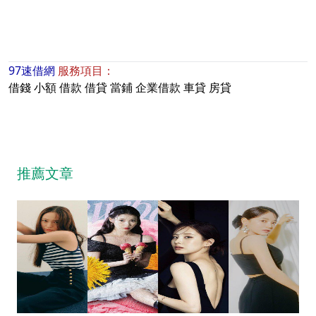
97速借網
服務項目：
借錢
小額
借款
借貸
當鋪
企業借款
車貸
房貸
推薦文章