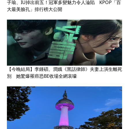
子瑜、IU掉出前五！冠軍多變魅力令人淪陷 KPOP「百
大最美臉孔」排行榜大公開
【今晚結局】李鍾碩、潤娥《黑話律師》夫妻上演生離死
別 她驚爆罹癌恐BE收場全網哀嚎