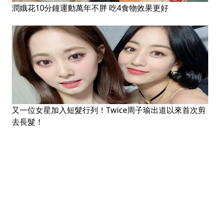
潤娥花10分鐘運動萬年不胖 吃4食物效果更好
又一位女星加入短髮行列！Twice周子瑜出道以來首次剪
去長髮！