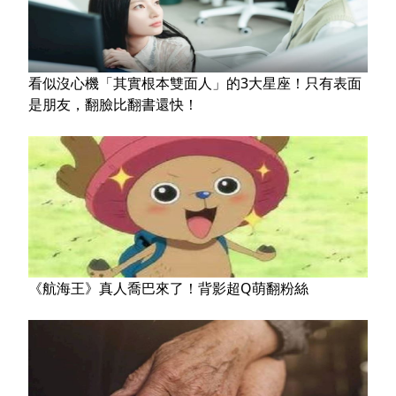
看似沒心機「其實根本雙面人」的3大星座！只有表面
是朋友，翻臉比翻書還快！
《航海王》真人喬巴來了！背影超Q萌翻粉絲