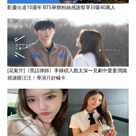
歡慶出道10週年 BTS舉辦粉絲感謝祭單日吸40萬人
[花絮片]《黑話律師》李鍾碩入戲太深〜見劇中愛妻潤娥
就淚眼汪汪！導演只好喊卡