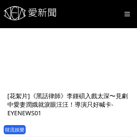
1
[花絮片]《黑話律師》李鍾碩入戲太深〜見劇
中愛妻潤娥就淚眼汪汪！導演只好喊卡-
EYENEWS01
韓流娛樂