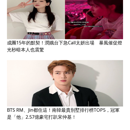
成團15年的默契！潤娥台下急Call太妍出場 暴風催促燈
光秒暗本人也震驚
BTS RM、Jin都住這！南韓最貴別墅排行榜TOP5，冠軍
是「他」2.57億豪宅打趴宋仲基！