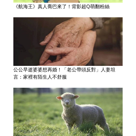
《航海王》真人喬巴來了！背影超Q萌翻粉絲
公公早逝婆婆想再婚！「老公帶頭反對」人妻坦
言：家裡有陌生人不舒服