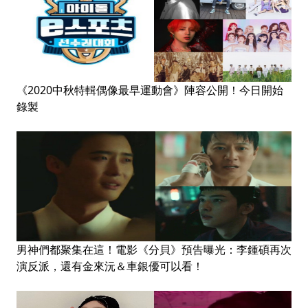
《2020中秋特輯偶像最早運動會》陣容公開！今日開始
錄製
男神們都聚集在這！電影《分貝》預告曝光：李鍾碩再次
演反派，還有金來沅＆車銀優可以看！