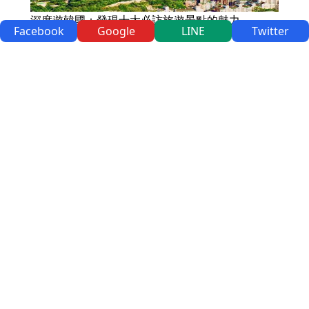
深度遊韓國：發現十大必訪旅遊景點的魅力
Facebook
Google
LINE
Twitter