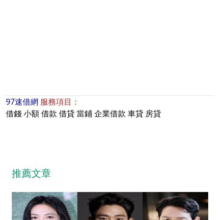
97速借網
服務項目：
借錢
小額
借款
借貸
當鋪
企業借款
車貸
房貸
推薦文章