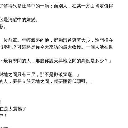
了解得只是汪洋中的一滴；而別人，在某一方面肯定值得
它是清醒中的嬗變。
彩。
一位前輩。年輕氣盛的他，挺胸昂首邁著大步，進門撞在
很疼吧？可這將是你今天來訪的最大收穫。一個人活在世
下最有學問的人，那麼你說天與地之間的高度是多少？」
與地之間只有三尺，那不是戳破窟窿。」
的人，要長立於天地之間，就要懂得低頭呀。」
！
實在是太震撼了
中！
。