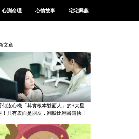
心測命理
心情故事
宅宅興趣
新文章
看似沒心機「其實根本雙面人」的3大星
座！只有表面是朋友，翻臉比翻書還快！