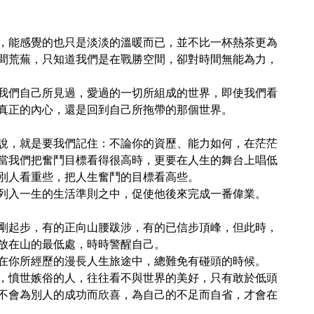
，能感覺的也只是淡淡的溫暖而已，並不比一杯熱茶更為
間荒蕪，只知道我們是在戰勝空間，卻對時間無能為力，
我們自己所見過，愛過的一切所組成的世界，即使我們看
真正的內心，還是回到自己所拖帶的那個世界。
說，就是要我們記住：不論你的資歷、能力如何，在茫茫
當我們把奮鬥目標看得很高時，更要在人生的舞台上唱低
別人看重些，把人生奮鬥的目標看高些。
列入一生的生活準則之中，促使他後來完成一番偉業。
剛起步，有的正向山腰跋涉，有的已信步頂峰，但此時，
放在山的最低處，時時警醒自己。
在你所經歷的漫長人生旅途中，總難免有碰頭的時候。
，憤世嫉俗的人，往往看不與世界的美好，只有敢於低頭
不會為別人的成功而欣喜，為自己的不足而自省，才會在