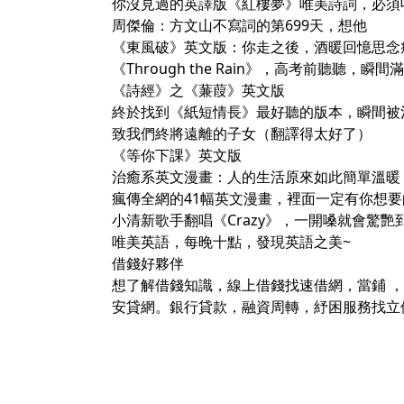
你沒見過的英譯版《紅樓夢》唯美詩詞，必須
周傑倫：方文山不寫詞的第699天，想他
《東風破》英文版：你走之後，酒暖回憶思念
《Through the Rain》，高考前聽聽，瞬
《詩經》之《蒹葭》英文版
終於找到《紙短情長》最好聽的版本，瞬間被
致我們終將遠離的子女（翻譯得太好了）
《等你下課》英文版
治癒系英文漫畫：人的生活原來如此簡單溫暖
瘋傳全網的41幅英文漫畫，裡面一定有你想
小清新歌手翻唱《Crazy》，一開嗓就會驚艷
唯美英語，每晚十點，發現英語之美~
借錢
好夥伴
想了解
借錢知識
，
線上借錢
找
速借網
，
當鋪
，
安貸網
。
銀行貸款
，
融資周轉
，
紓困
服務找
立