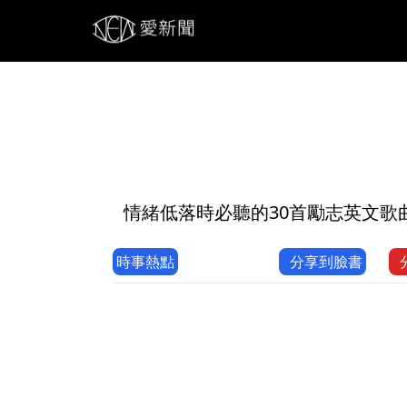
1
情緒低落時必聽的30首勵志英文歌曲!好
時事熱點
分享到臉書