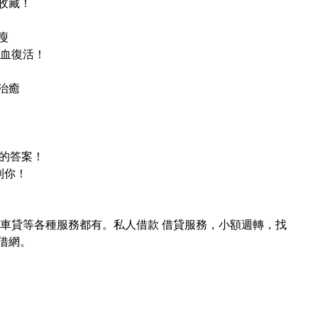
收藏！
瘦
間滿血復活！
治癒
要的答案！
到你！
車貸
等各種服務都有。
私人借款
借貸服務
，
小額週轉
，找
借網
。