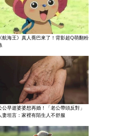
《航海王》真人喬巴來了！背影超Q萌翻粉
絲
公公早逝婆婆想再婚！「老公帶頭反對」
人妻坦言：家裡有陌生人不舒服