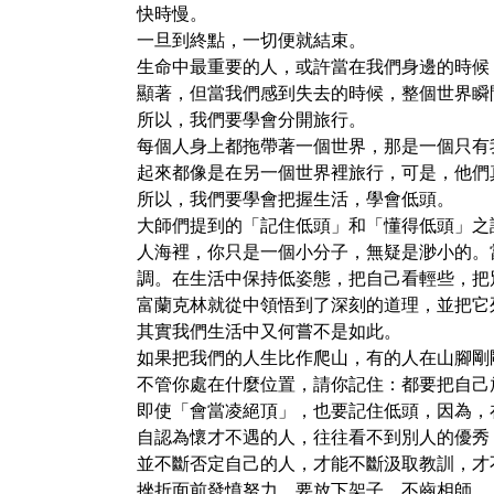
快時慢。
一旦到終點，一切便就結束。
生命中最重要的人，或許當在我們身邊的時候
顯著，但當我們感到失去的時候，整個世界瞬
所以，我們要學會分開旅行。
每個人身上都拖帶著一個世界，那是一個只有
起來都像是在另一個世界裡旅行，可是，他們
所以，我們要學會把握生活，學會低頭。
大師們提到的「記住低頭」和「懂得低頭」之
人海裡，你只是一個小分子，無疑是渺小的。
調。在生活中保持低姿態，把自己看輕些，把
富蘭克林就從中領悟到了深刻的道理，並把它
其實我們生活中又何嘗不是如此。
如果把我們的人生比作爬山，有的人在山腳剛
不管你處在什麼位置，請你記住：都要把自己
即使「會當凌絕頂」，也要記住低頭，因為，
自認為懷才不遇的人，往往看不到別人的優秀
並不斷否定自己的人，才能不斷汲取教訓，才
挫折面前發憤努力。要放下架子，不齒相師。