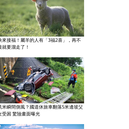
快來接福！屬羊的人有「3福2喜」，再不
接就要溜走了！
凱米瞬間側風？國道休旅車翻落5米邊坡父
女受困 驚險畫面曝光