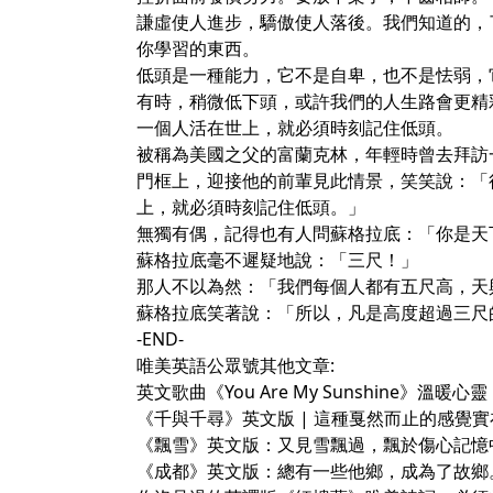
謙虛使人進步，驕傲使人落後。我們知道的，
你學習的東西。
低頭是一種能力，它不是自卑，也不是怯弱，
有時，稍微低下頭，或許我們的人生路會更精
一個人活在世上，就必須時刻記住低頭。
被稱為美國之父的富蘭克林，年輕時曾去拜訪
門框上，迎接他的前輩見此情景，笑笑說：「
上，就必須時刻記住低頭。」
無獨有偶，記得也有人問蘇格拉底：「你是天
蘇格拉底毫不遲疑地說：「三尺！」
那人不以為然：「我們每個人都有五尺高，天
蘇格拉底笑著說：「所以，凡是高度超過三尺
-END-
唯美英語公眾號其他文章:
英文歌曲《You Are My Sunshine》溫暖心靈
《千與千尋》英文版 | 這種戛然而止的感覺
《飄雪》英文版：又見雪飄過，飄於傷心記憶
《成都》英文版：總有一些他鄉，成為了故鄉