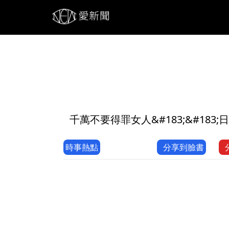
1
千萬不要得罪女人&#183;&#183;
時事熱點
分享到臉書