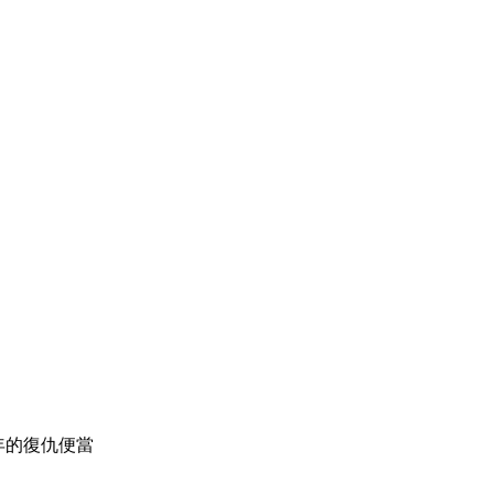
年的復仇便當