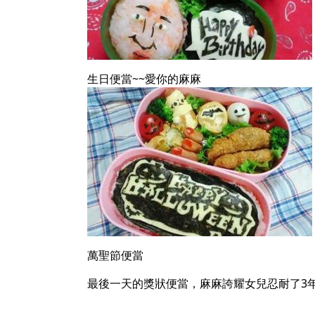
生日便當~~愛你的麻麻
萬聖節便當
最後一天的獎狀便當，麻麻誇耀女兒忍耐了3