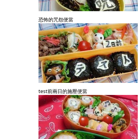
恐怖的咒怨便當
test前兩日的施壓便當