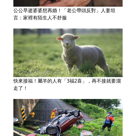
公公早逝婆婆想再婚！「老公帶頭反對」人妻坦
言：家裡有陌生人不舒服
快來接福！屬羊的人有「3福2喜」，再不接就要溜
走了！