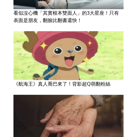
看似沒心機「其實根本雙面人」的3大星座！只有
表面是朋友，翻臉比翻書還快！
《航海王》真人喬巴來了！背影超Q萌翻粉絲