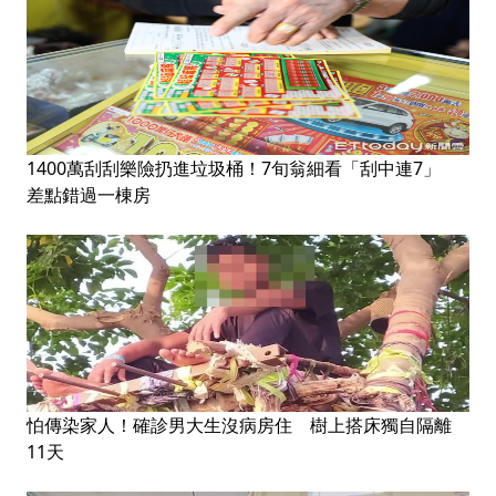
1400萬刮刮樂險扔進垃圾桶！7旬翁細看「刮中連7」
差點錯過一棟房
怕傳染家人！確診男大生沒病房住 樹上搭床獨自隔離
11天