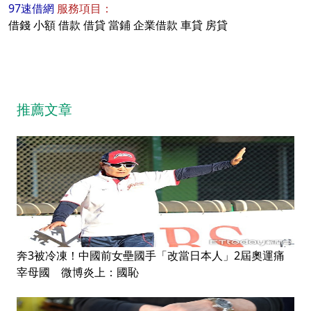
97速借網
服務項目：
借錢
小額
借款
借貸
當鋪
企業借款
車貸
房貸
推薦文章
奔3被冷凍！中國前女壘國手「改當日本人」2屆奧運痛
宰母國 微博炎上：國恥