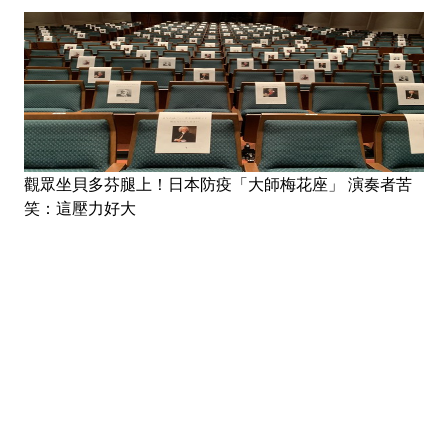
觀眾坐貝多芬腿上！日本防疫「大師梅花座」 演奏者苦
笑：這壓力好大