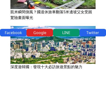
凱米瞬間側風？國道休旅車翻落5米邊坡父女受困
驚險畫面曝光
Facebook
Google
LINE
Twitter
深度遊韓國：發現十大必訪旅遊景點的魅力