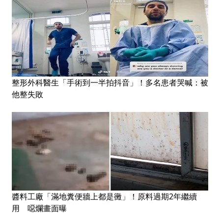
整形外科醫生「手術到一半拍抖音」！多名患者哭喊：被
他整失敗
醬料工廠「滿地糞便牆上都是黴」！原料過期2年繼續
用 噁爛畫面曝