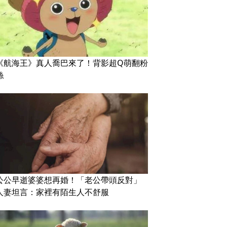
《航海王》真人喬巴來了！背影超Q萌翻粉
絲
公公早逝婆婆想再婚！「老公帶頭反對」
人妻坦言：家裡有陌生人不舒服