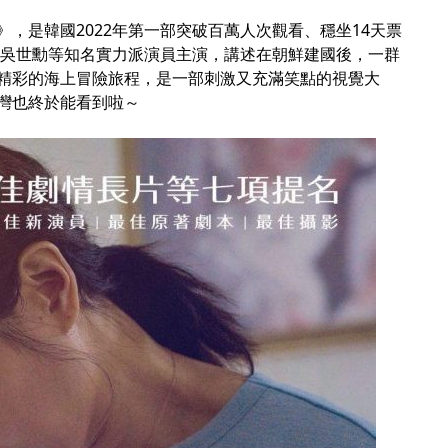
，是韓國2022年第一部突破百萬人次觀看、穩坐14天票
、吳世勳等知名實力派演員主演，講述在朝鮮建國後，一群
精彩的海上冒險旅程，是一部刺激又充滿笑點的視覺大
灣也終於能看到啦～