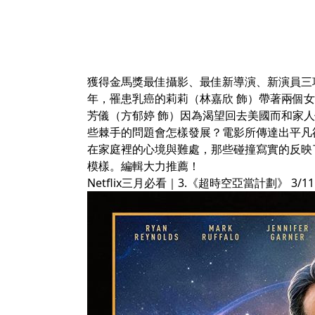
獲得金馬獎最佳攝影、最佳新導演、新演員三項
年，罹患乳癌的莉莉（林嘉欣 飾）帶著兩個
芳儀（方郁婷 飾）因為渴望回去美國而和家
些棘手的問題會怎樣發展？電影所傳達出平凡
在家庭裡的心境與難處，那些碰撞寫實的反映
模樣。編輯大力推薦！
Netflix三月必看｜3.《超時空亞當計劃》 3/11