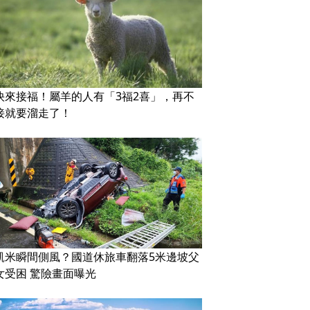
快來接福！屬羊的人有「3福2喜」，再不
接就要溜走了！
凱米瞬間側風？國道休旅車翻落5米邊坡父
女受困 驚險畫面曝光