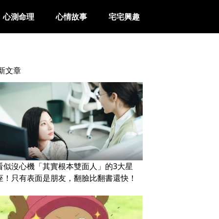
心測命理
心情故事
宅宅興趣
新文章
看似沒心機「其實根本雙面人」的3大星
座！只有表面是朋友，翻臉比翻書還快！