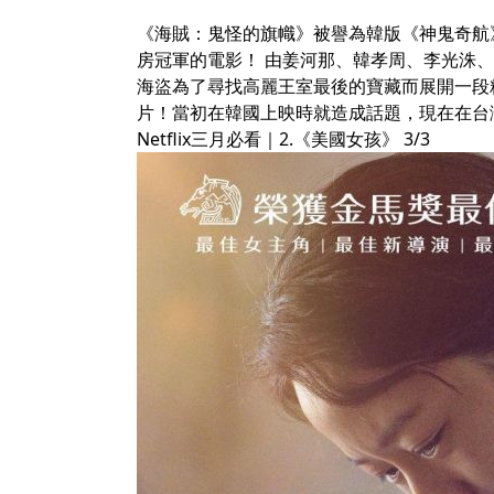
《海賊：鬼怪的旗幟》被譽為韓版《神鬼奇航》
房冠軍的電影！ 由姜河那、韓孝周、李光洙
海盜為了尋找高麗王室最後的寶藏而展開一段
片！當初在韓國上映時就造成話題，現在在台
Netflix三月必看｜2.《美國女孩》 3/3