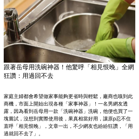
跟著岳母用洗碗神器！他驚呼「相見恨晚」全網
狂讚：用過回不去
家庭主婦都會希望做家事能夠更省時與輕鬆，廠商也嗅到此
商機，市面上開始出現各種「家事神器」！一名男網友透
露，因為看到岳母用一款「洗碗神器」洗碗，他便也買了一
塊嘗試，沒想到實際使用後，果真相當好用，讓原p忍不住
直呼「相見恨晚」，文章一出，不少網友也紛紛狂讚，「用
過就回不去了」。