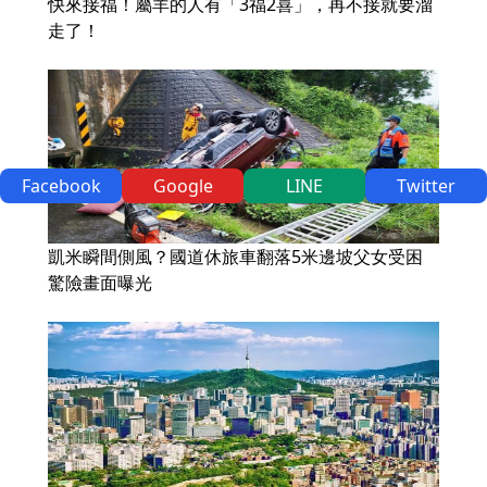
快來接福！屬羊的人有「3福2喜」，再不接就要溜
走了！
Facebook
Google
LINE
Twitter
凱米瞬間側風？國道休旅車翻落5米邊坡父女受困
驚險畫面曝光