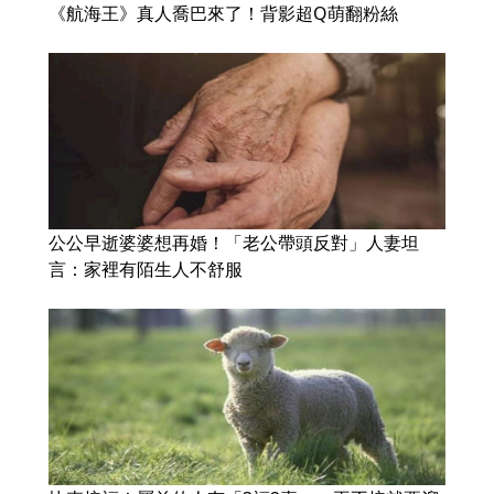
《航海王》真人喬巴來了！背影超Q萌翻粉絲
公公早逝婆婆想再婚！「老公帶頭反對」人妻坦
言：家裡有陌生人不舒服