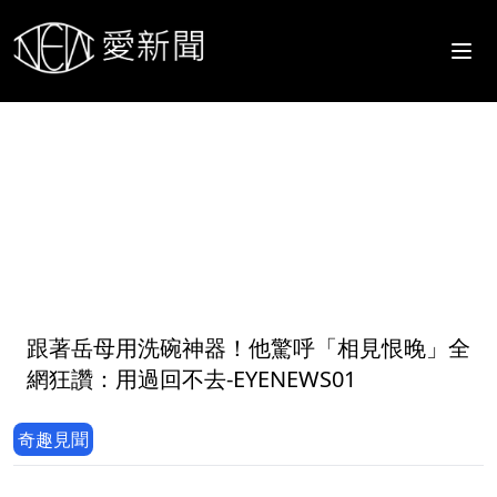
1
跟著岳母用洗碗神器！他驚呼「相見恨晚」全
網狂讚：用過回不去-EYENEWS01
奇趣見聞