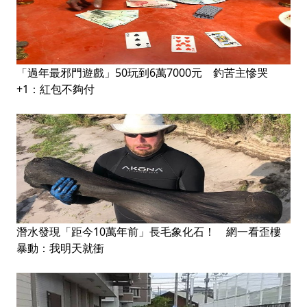
「過年最邪門遊戲」50玩到6萬7000元 釣苦主慘哭
+1：紅包不夠付
潛水發現「距今10萬年前」長毛象化石！ 網一看歪樓
暴動：我明天就衝