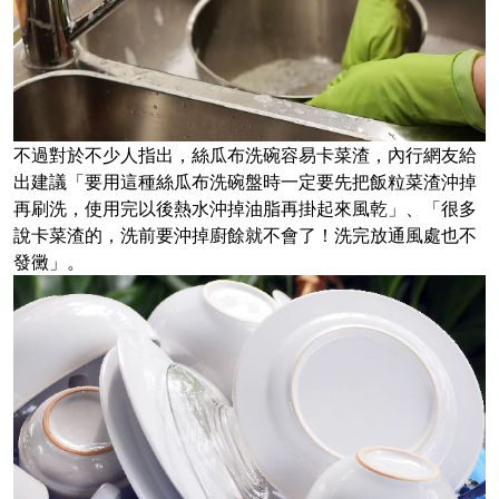
不過對於不少人指出，絲瓜布洗碗容易卡菜渣，內行網友給
出建議「要用這種絲瓜布洗碗盤時一定要先把飯粒菜渣沖掉
再刷洗，使用完以後熱水沖掉油脂再掛起來風乾」、「很多
說卡菜渣的，洗前要沖掉廚餘就不會了！洗完放通風處也不
發黴」。