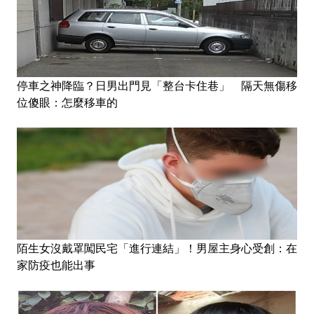
停車之神降臨？日男出門見「整台卡住巷」 隔天無傷移
位傻眼：怎麼移車的
陌生女沒戴罩闖民宅「進行連結」！男屋主身心受創：在
家防疫也能出事