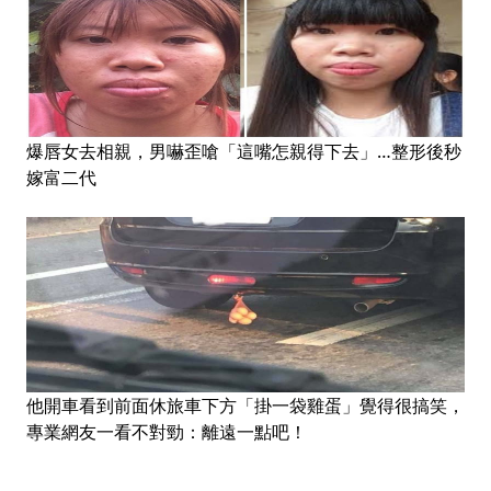
爆唇女去相親，男嚇歪嗆「這嘴怎親得下去」…整形後秒
嫁富二代
他開車看到前面休旅車下方「掛一袋雞蛋」覺得很搞笑，
專業網友一看不對勁：離遠一點吧！