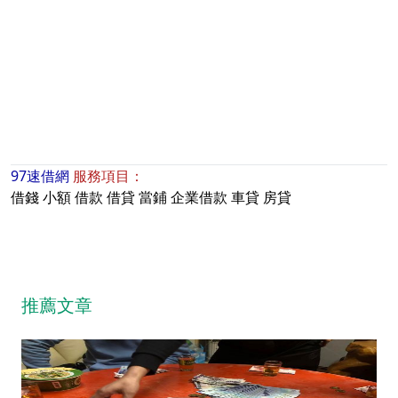
97速借網
服務項目：
借錢
小額
借款
借貸
當鋪
企業借款
車貸
房貸
推薦文章