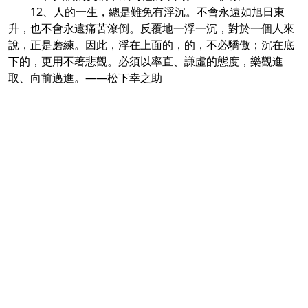
12、人的一生，總是難免有浮沉。不會永遠如旭日東
升，也不會永遠痛苦潦倒。反覆地一浮一沉，對於一個人來
說，正是磨練。因此，浮在上面的，的，不必驕傲；沉在底
下的，更用不著悲觀。必須以率直、謙虛的態度，樂觀進
取、向前邁進。——松下幸之助