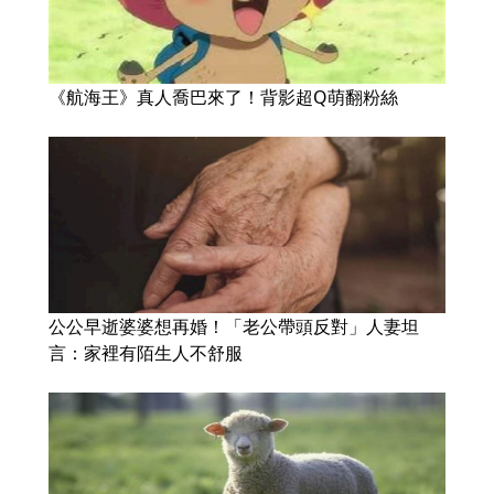
《航海王》真人喬巴來了！背影超Q萌翻粉絲
公公早逝婆婆想再婚！「老公帶頭反對」人妻坦
言：家裡有陌生人不舒服