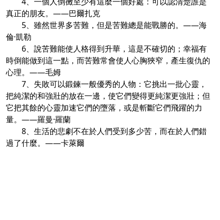
4、一個人倒黴至少有這麼一個好處：可以認清楚誰是
真正的朋友。——巴爾扎克
5、雖然世界多苦難，但是苦難總是能戰勝的。——海
倫·凱勒
6、說苦難能使人格得到升華，這是不確切的；幸福有
時倒能做到這一點，而苦難常會使人心胸狹窄，產生復仇的
心理。——毛姆
7、失敗可以鍛鍊一般優秀的人物：它挑出一批心靈，
把純潔的和強壯的放在一邊，使它們變得更純潔更強壯；但
它把其餘的心靈加速它們的墮落，或是斬斷它們飛躍的力
量。——羅曼·羅蘭
8、生活的悲劇不在於人們受到多少苦，而在於人們錯
過了什麼。——卡萊爾