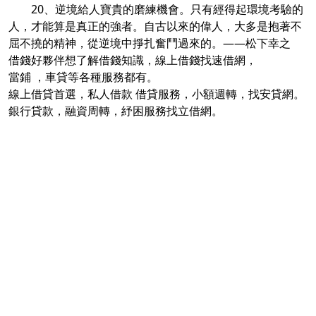
20、逆境給人寶貴的磨練機會。只有經得起環境考驗的
人，才能算是真正的強者。自古以來的偉人，大多是抱著不
屈不撓的精神，從逆境中掙扎奮鬥過來的。——松下幸之
借錢
好夥伴想了解
借錢知識
，
線上借錢
找
速借網
，
當鋪
，
車貸
等各種服務都有。
線上借貸
首選，
私人借款
借貸服務
，
小額週轉
，找
安貸網
。
銀行貸款
，
融資周轉
，
紓困
服務找
立借網
。