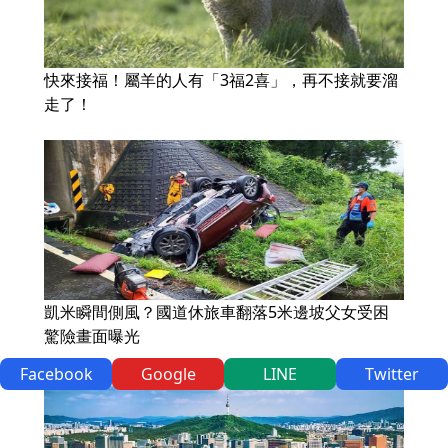
快來接福！屬羊的人有「3福2喜」，再不接就要溜
走了！
凱米瞬間側風？國道休旅車翻落5米邊坡父女受困
驚險畫面曝光
Facebook
Google
LINE
Twitter