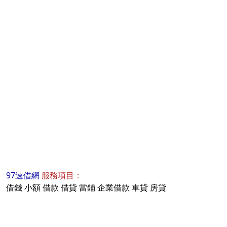
97速借網
服務項目：
借錢
小額
借款
借貸
當鋪
企業借款
車貸
房貸