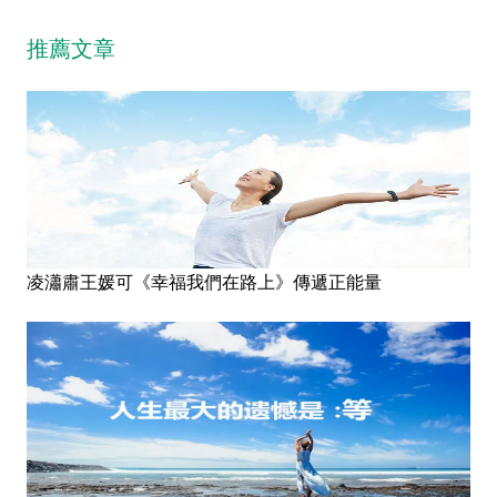
推薦文章
凌瀟肅王媛可《幸福我們在路上》傳遞正能量