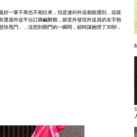
最好一輩子再也不相往來，但是連叫外送都能遇到，這樣
前透過外送平台訂購鹹酥雞，卻意外發現外送員的名字相
趕快甩門」，沒想到開門的一瞬間，頓時讓她愣了30秒，