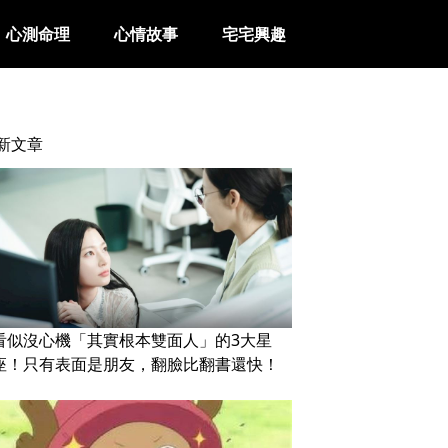
心測命理
心情故事
宅宅興趣
新文章
看似沒心機「其實根本雙面人」的3大星
座！只有表面是朋友，翻臉比翻書還快！