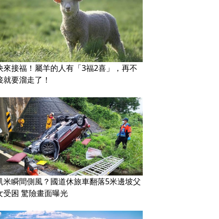
快來接福！屬羊的人有「3福2喜」，再不
接就要溜走了！
凱米瞬間側風？國道休旅車翻落5米邊坡父
女受困 驚險畫面曝光