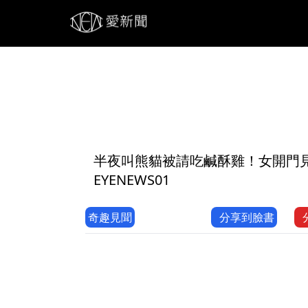
1
半夜叫熊貓被請吃鹹酥雞！女開門見「
EYENEWS01
奇趣見聞
分享到臉書