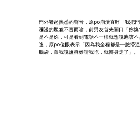
門外響起熟悉的聲音，原po崩潰直呼「我把
瀰漫的尷尬不言而喻，前男友首先開口「妳換
是不是妳，可是看到電話不一樣就想說應該不
逢，原po傻眼表示「因為我全程都是一臉懵
腦袋，跟我說鹽酥雞請我吃，就轉身走了」。