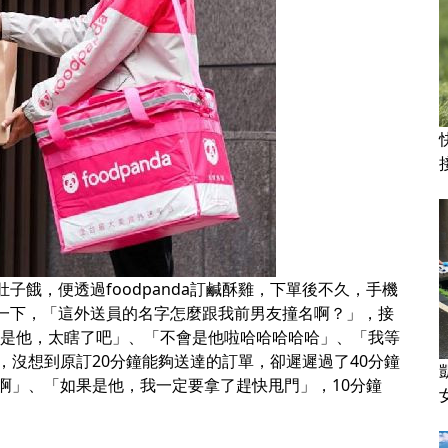
肚子餓，便透過foodpanda訂鹹酥雞，下單後不久，手機
了一下，「這外送員的名字怎麼跟我前男友撞名啊？」，接
能是他，太瞎了吧」、「不會是他啦哈哈哈哈哈」、「我等
沒想到原訂20分鐘能夠送達的訂單，卻遲遲過了40分鐘
啊」、「如果是他，我一定要拿了趕快甩門」，10分鐘