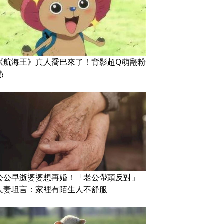
《航海王》真人喬巴來了！背影超Q萌翻粉
絲
公公早逝婆婆想再婚！「老公帶頭反對」
人妻坦言：家裡有陌生人不舒服