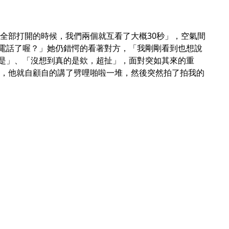
門全部打開的時候，我們兩個就互看了大概30秒」，空氣間
電話了喔？」她仍錯愕的看著對方，「我剛剛看到也想說
是」、「沒想到真的是欸，超扯」，面對突如其來的重
逼，他就自顧自的講了劈哩啪啦一堆，然後突然拍了拍我的