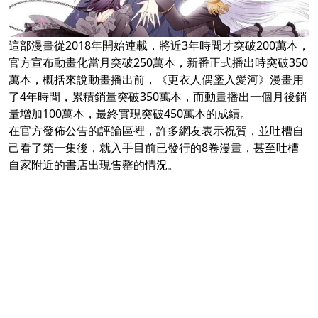
這部漫畫從2018年開始連載，將近3年時間才突破200萬本，
官方宣布動畫化當月突破250萬本，新番正式播出時突破350
萬本，概括來說動畫播出前，《更衣人偶墜入愛河》漫畫用
了4年時間，累積銷量突破350萬本，而動畫播出一個月後銷
量增加100萬本，最終實現突破450萬本的成績。
在官方發佈公告的評論區裡，許多網友表示祝賀，並吐槽自
己看了第一集後，就入手目前已發行的8卷漫畫，甚至吐槽
自家附近的書店出現售罄的情況。