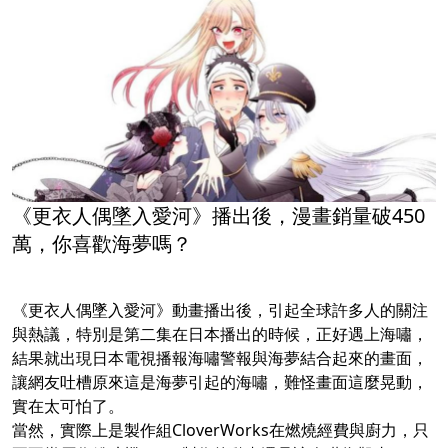
《更衣人偶墜入愛河》播出後，漫畫銷量破450
萬，你喜歡海夢嗎？
《更衣人偶墜入愛河》動畫播出後，引起全球許多人的關注
與熱議，特別是第二集在日本播出的時候，正好遇上海嘯，
結果就出現日本電視播報海嘯警報與海夢結合起來的畫面，
讓網友吐槽原來這是海夢引起的海嘯，難怪畫面這麼晃動，
實在太可怕了。
當然，實際上是製作組CloverWorks在燃燒經費與廚力，只