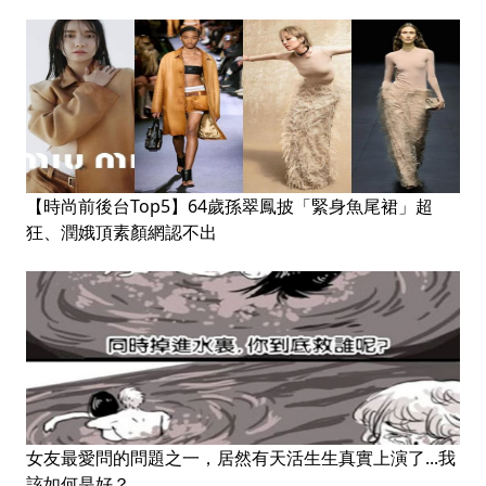
【時尚前後台Top5】64歲孫翠鳳披「緊身魚尾裙」超
狂、潤娥頂素顏網認不出
女友最愛問的問題之一，居然有天活生生真實上演了...我
該如何是好？