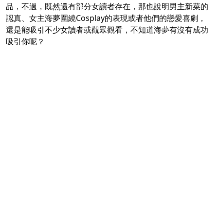
品，不過，既然還有部分女讀者存在，那也說明男主新菜的
認真、女主海夢圍繞Cosplay的表現或者他們的戀愛喜劇，
還是能吸引不少女讀者或觀眾觀看，不知道海夢有沒有成功
吸引你呢？