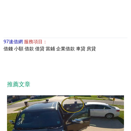
97速借網
服務項目：
借錢
小額
借款
借貸
當鋪
企業借款
車貸
房貸
推薦文章