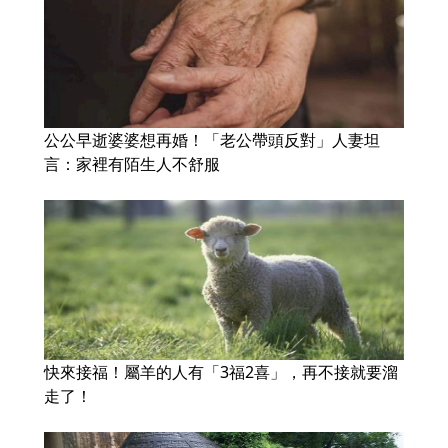
公公早逝婆婆想再婚！「老公帶頭反對」人妻坦
言：家裡有陌生人不舒服
快來接福！屬羊的人有「3福2喜」，再不接就要溜
走了！