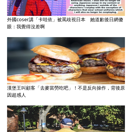
外國coser講「卡哇依」被罵歧視日本 她道歉後日網傻
眼：我覺得沒差啊
漢堡王叫顧客「去麥當勞吃吧」！不是反向操作，背後原
因超感人