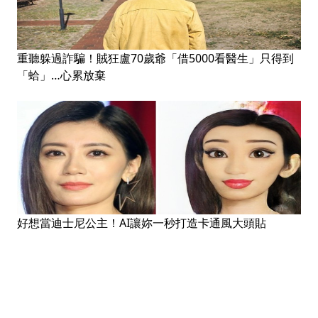
重聽躲過詐騙！賊狂盧70歲爺「借5000看醫生」只得到
「蛤」…心累放棄
好想當迪士尼公主！AI讓妳一秒打造卡通風大頭貼