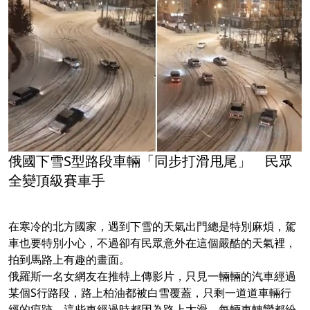
俄國下雪S型路段車輛「同步打滑甩尾」 民眾
全變頂級賽車手
在寒冷的北方國家，遇到下雪的天氣出門總是特別麻煩，駕
車也要特別小心，不過卻有民眾意外在這個嚴酷的天氣裡，
拍到馬路上有趣的畫面。
俄羅斯一名女網友在推特上傳影片，只見一輛輛的汽車經過
某個S行路段，路上柏油都被白雪覆蓋，只剩一道道車輛行
經的痕跡，這些車經過時都因為路上太滑，每輛車轉彎都紛