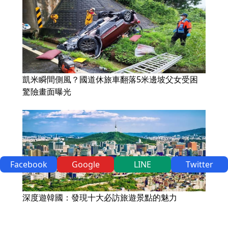
凱米瞬間側風？國道休旅車翻落5米邊坡父女受困
驚險畫面曝光
Facebook
Google
LINE
Twitter
深度遊韓國：發現十大必訪旅遊景點的魅力