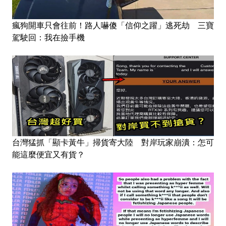
瘋狗開車只會往前！路人嚇傻「信仰之躍」逃死劫 三寶
駕駛回：我在撿手機
台灣猛抓「顯卡黃牛」掃貨寄大陸 對岸玩家崩潰：怎可
能這麼便宜又有貨？