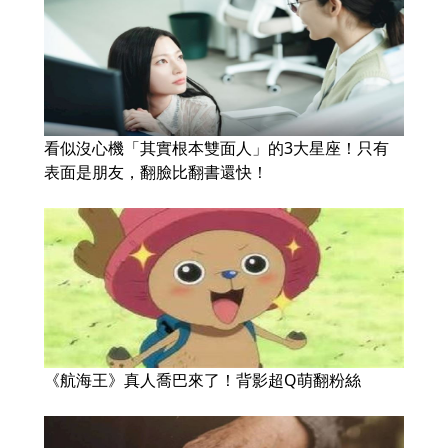
看似沒心機「其實根本雙面人」的3大星座！只有
表面是朋友，翻臉比翻書還快！
《航海王》真人喬巴來了！背影超Q萌翻粉絲