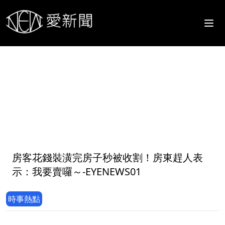
1
房客花錢裝潢完房子秒被收割！房東趕人表
示：我要賣囉～-EYENEWS01
時事熱點