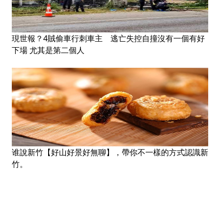
現世報？4賊偷車行刺車主 逃亡失控自撞沒有一個有好
下場 尤其是第二個人
谁說新竹【好山好景好無聊】，帶你不一樣的方式認識新
竹。