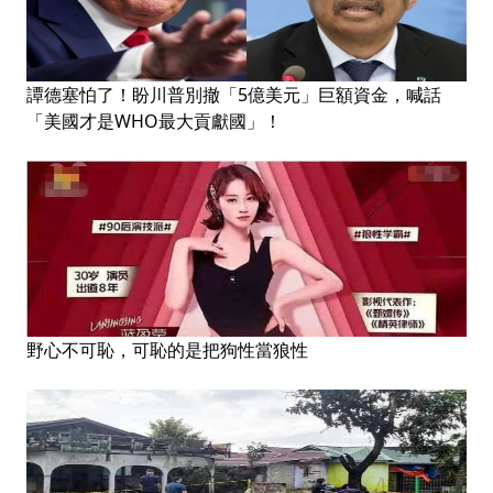
譚德塞怕了！盼川普別撤「5億美元」巨額資金，喊話
「美國才是WHO最大貢獻國」！
野心不可恥，可恥的是把狗性當狼性