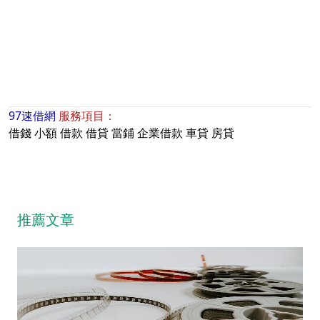
97速借網
服務項目：
借錢
小額
借款
借貸
當鋪
企業借款
車貸
房貸
推薦文章