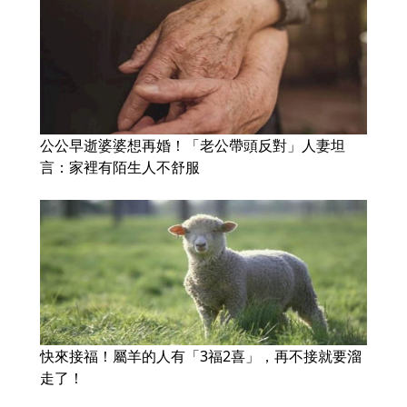
公公早逝婆婆想再婚！「老公帶頭反對」人妻坦
言：家裡有陌生人不舒服
快來接福！屬羊的人有「3福2喜」，再不接就要溜
走了！