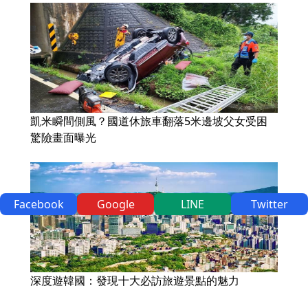
凱米瞬間側風？國道休旅車翻落5米邊坡父女受困
驚險畫面曝光
Facebook
Google
LINE
Twitter
深度遊韓國：發現十大必訪旅遊景點的魅力