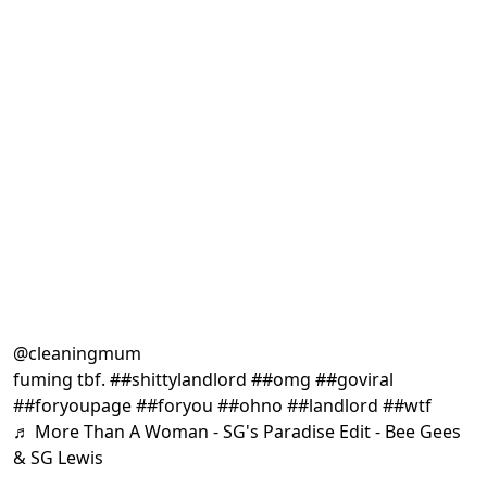
@cleaningmum
fuming tbf.
##shittylandlord
##omg
##goviral
##foryoupage
##foryou
##ohno
##landlord
##wtf
♬ More Than A Woman - SG's Paradise Edit - Bee Gees
& SG Lewis