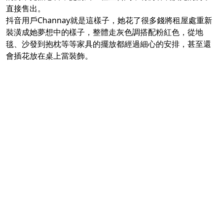
直接售出。
抖音用戶Channay就是這樣子，她花了很多錢將租屋處重新
裝潢成她夢想中的樣子，整體走灰色調搭配粉紅色，從地
毯、沙發到抱枕等等家具的擺放都經過細心的安排，甚至還
會插花放在桌上當裝飾。