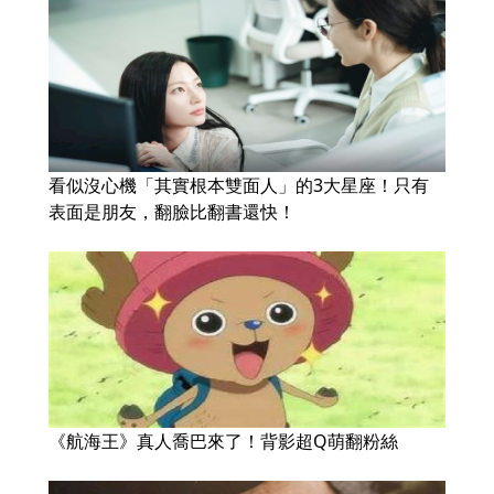
看似沒心機「其實根本雙面人」的3大星座！只有
表面是朋友，翻臉比翻書還快！
《航海王》真人喬巴來了！背影超Q萌翻粉絲