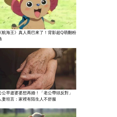
《航海王》真人喬巴來了！背影超Q萌翻粉
絲
公公早逝婆婆想再婚！「老公帶頭反對」
人妻坦言：家裡有陌生人不舒服