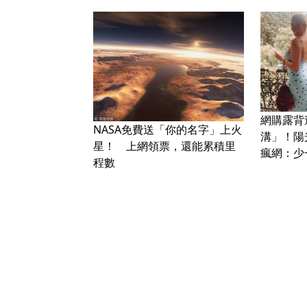
網購露背
NASA免費送「你的名字」上火
溝」！陽
星！ 上網領票，還能累積里
瘋網：少
程數