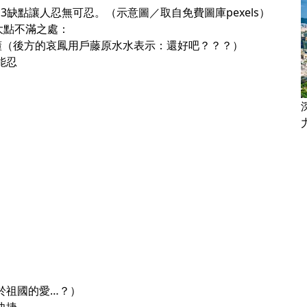
3缺點讓人忍無可忍。（示意圖／取自免費圖庫pexels）
大點不滿之處：
都懂（後方的哀鳳用戶藤原水水表示：還好吧？？？）
能忍
於祖國的愛…？）