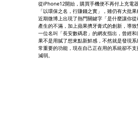
從iPhone12開始，購買手機便不再付上
「以環保之名，行賺錢之實」，雖仍有大批果
近期微博上出現了熱門關鍵字「
是什麼讓你從i
產生的不滿，加上蘋果擠牙膏式的創新，導致
一位名叫「長安數碼君」的網友指出，曾經和
果不是用膩了想來點新鮮感，不然就是發現系
常重要的功能，現在自己正在用的系統卻不支
減弱。