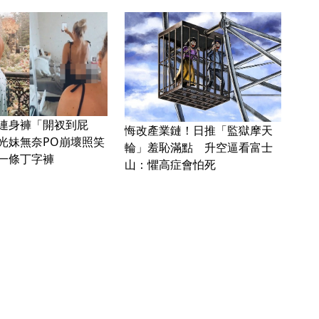
連身褲「開衩到屁
悔改產業鏈！日推「監獄摩天
光妹無奈PO崩壞照笑
輪」羞恥滿點 升空逼看富士
一條丁字褲
山：懼高症會怕死