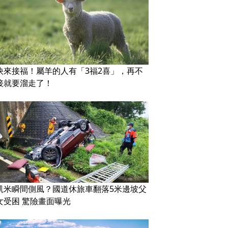
快來接福！屬羊的人有「3福2喜」，再不
接就要溜走了！
凱米瞬間側風？國道休旅車翻落5米邊坡父
女受困 驚險畫面曝光