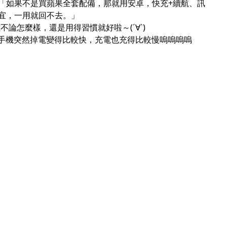
「如果不是買蘋果全套配備，那就用安卓，快充+續航、訊
宜，一用就回不去。」
不論怎麼樣，還是用得習慣就好啦～(´∀`)
我的手機突然掉電變得比較快，充電也充得比較慢嗚嗚嗚嗚