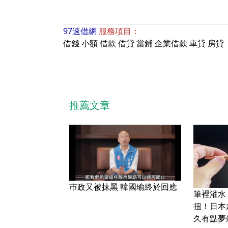
97速借網
服務項目：
借錢
小額
借款
借貸
當鋪
企業借款
車貸
房貸
推薦文章
巿政又被抹黑 韓國瑜終於回應
筆裡灌水
扭！日本
久有點夢