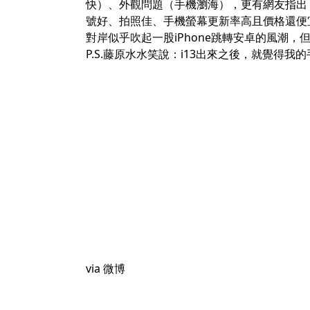
快）、外觀問題（手機瀏海），更有網友指出
號好、拍照佳、手機螢幕更新率高且價格還便
對岸似乎吹起一股iPhone跳轉安卓的風潮，但
P.S.藤原水水笑說：i13出來之後，就覺得
via
微博