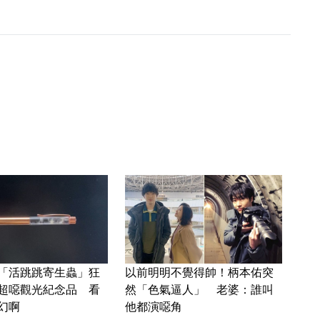
「活跳跳寄生蟲」狂
以前明明不覺得帥！柄本佑突
超噁觀光紀念品 看
然「色氣逼人」 老婆：誰叫
幻啊
他都演噁角