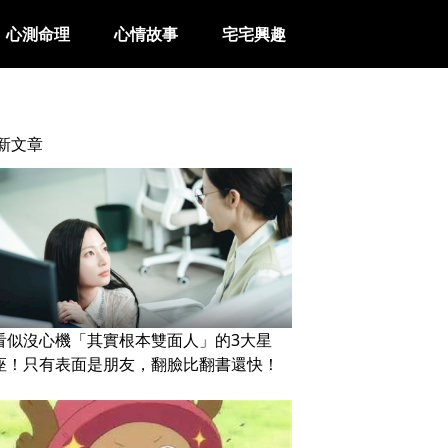
心測命理
心情故事
宅宅興趣
新文章
看似沒心機「其實根本雙面人」的3大星
座！只有表面是朋友，翻臉比翻書還快！