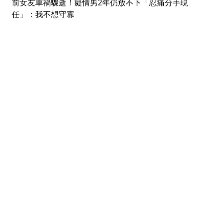
前女友車禍驟逝！癡情男2年仍放不下「忍痛分手現
任」：我不想守寡