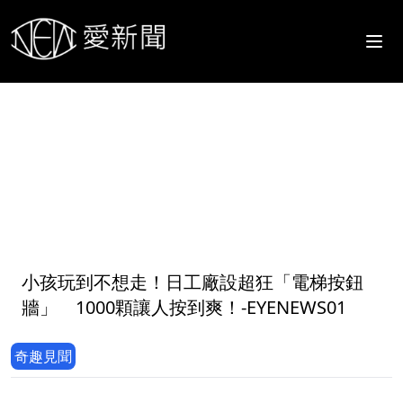
1
小孩玩到不想走！日工廠設超狂「電梯按鈕
牆」 1000顆讓人按到爽！-EYENEWS01
奇趣見聞