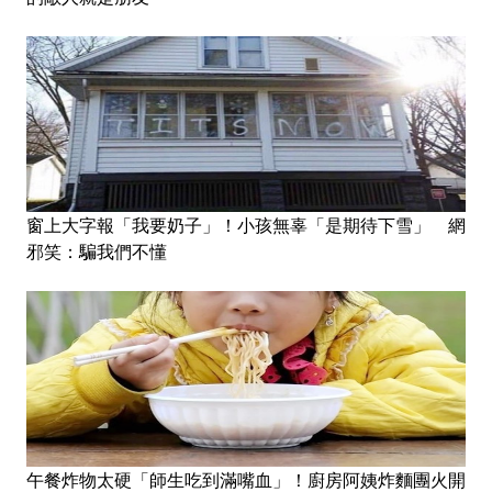
窗上大字報「我要奶子」！小孩無辜「是期待下雪」 網
邪笑：騙我們不懂
午餐炸物太硬「師生吃到滿嘴血」！廚房阿姨炸麵團火開