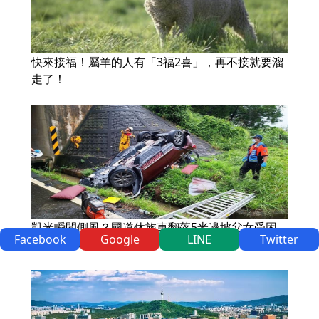
快來接福！屬羊的人有「3福2喜」，再不接就要溜
走了！
凱米瞬間側風？國道休旅車翻落5米邊坡父女受困
Facebook
Google
LINE
Twitter
驚險畫面曝光