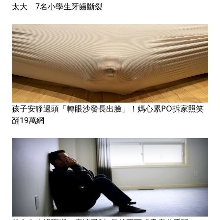
太大 7名小學生牙齒斷裂
孩子安靜過頭「轉眼沙發長出臉」！媽心累PO拆家照笑
翻19萬網