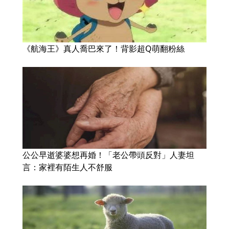
《航海王》真人喬巴來了！背影超Q萌翻粉絲
公公早逝婆婆想再婚！「老公帶頭反對」人妻坦
言：家裡有陌生人不舒服