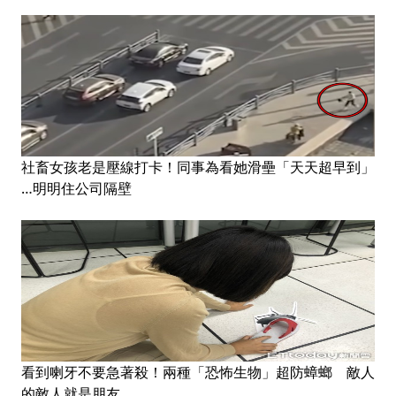
社畜女孩老是壓線打卡！同事為看她滑壘「天天超早到」
…明明住公司隔壁
看到喇牙不要急著殺！兩種「恐怖生物」超防蟑螂 敵人
的敵人就是朋友