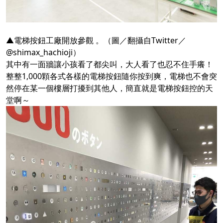
▲電梯按鈕工廠開放參觀 。（圖／翻攝自Twitter／
@shimax_hachioji）
其中有一面牆讓小孩看了都尖叫，大人看了也忍不住手癢！
整整1,000顆各式各樣的電梯按鈕隨你按到爽，電梯也不會突
然停在某一個樓層打擾到其他人，簡直就是電梯按鈕控的天
堂啊～